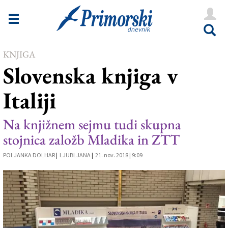
Novice
Tržaška
KNJIGA
Goriška
Slovenska knjiga v
Kultura
Italiji
Šport
Še
Na knjižnem sejmu tudi skupna
stojnica založb Mladika in ZTT
Vreme
POLJANKA DOLHAR
|
LJUBLJANA
|
21. nov. 2018 | 9:09
V Kioskih
Uredništvo
Oglasi