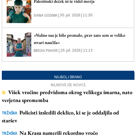
Palestinski deček ni še videl morja
30. jul. 2026 | 11:30
IVANA GODNIK |
»Vedno nas je bilo premalo, prav zato sem se veliko
stvari naučila«
29. jul. 2026 | 11:13
BREDA PAHOR |
NAJBOLJ BRANO
NAJNOVEJŠE NOVICE
Višek vročine predvidoma okrog velikega šmarna, nato
ŠE
verjetna sprememba
Policisti izsledili deklico, ki se je oddaljila od
TRŽAŠKA
staršev
Na Krasu namerili rekordno vročo
TRŽAŠKA