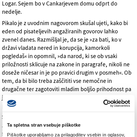
Logar. Sejem bo v Cankarjevem domu odprt do
nedelje.
Pikalo je z uvodnim nagovorom skušal ujeti, kako bi
eden od pisateljevih angažiranih govorov lahko
zvenel danes. Razmišljal je, da se je »za bati, ko v
državi vladata nered in korupcija, kamorkoli
pogledaš« in opomnil, »da narod, ki se ob vsaki
priložnosti sklicuje na zakone in paragrafe, nikoli ne
doseže ničesar in je po pravici drugim v posmeh«. Ob
tem, da bi bilo treba zaščititi vse nemočne in
drugačne ter zagotoviti mladim boljšo prihodnost pa
je poudaril pomen kulture za narod in opomnil na
prepotreben dvig proračuna za kulturo ...
Svojo stojnico imata v Cankarjevem domu tudi tržaški
založbi Mladika in ZTT, ki se predstavljata pod
Ta spletna stran vsebuje piškotke
skupnim imenom Slovenska knjiga v Italiji. Na
Piškotke uporabljamo za prilagoditev vsebin in oglasov,