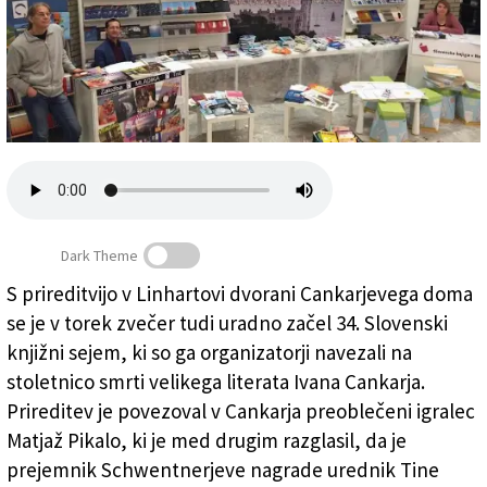
Založnik
Zadruga PD
Naročnine
Dark Theme
S prireditvijo v Linhartovi dvorani Cankarjevega doma
Stojnica Slovenska knjiga v Italiji, na kateri se
se je v torek zvečer tudi uradno začel 34. Slovenski
predstavljata Mladika in ZTT
knjižni sejem, ki so ga organizatorji navezali na
stoletnico smrti velikega literata Ivana Cankarja.
Prireditev je povezoval v Cankarja preoblečeni igralec
Matjaž Pikalo, ki je med drugim razglasil, da je
prejemnik Schwentnerjeve nagrade urednik Tine