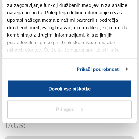
programu je tudi nekaj dogodkov v njuni režiji. V sredo
za zagotavljanje funkcij družbenih medijev in za analize
ob 17. uri bo na primer ZTT priredil pogovor Najdeno v
našega prometa. Poleg tega delimo informacije o vaši
uporabi našega mesta z našimi partnerji s področja
prevodu, Italija: Cankar dvakrat v italijanščini,
družbenih medijev, oglaševanja in analitike, ki jih morda
aktualno in intimno; sodelujejo Marija Mitrović, Darja
kombinirajo z drugimi informacijami, ki ste jim jih
Betocchi in Marko Kravos. Ob 18. uri pa bo v režiji
posredovali ali pa so jih zbrali skozi vašo uporabo
Mladike debata Preveč Ljubljane, premalo Trsta. O
njihovih storitev. Če želite še naprej uporabljati našo
decentralizaciji slovenske kulture; sodelujejo Marij
spletno stran, se morate strinjati z uporabo piškotkov.
Čuk, Ivan Dobnik, Primož Sturman, Ivan Verč.
Prikaži podrobnosti
Za branje in pisanje komentarjev
je potrebna prijava
Dovoli vse piškotke
Prilagodi
TAGS: