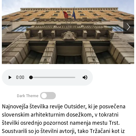
Založnik
Zadruga PD
Naročnine
Dark Theme
Najnovejša številka revije Outsider, ki je posvečena
V reviji Outsider lahko med drugim beremo o Narodnem
slovenskim arhitekturnim dosežkom, v tokratni
domu v Trstu (GIOVANNINI/FOTODAMJ@N)
številki osrednjo pozornost namenja mestu Trst.
Soustvarili so jo številni avtorji, tako Tržačani kot iz