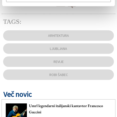
TAGS:
ARHITEKTURA
LJUBLJANA
REVIJE
ROBI ŠABEC
Več novic
Umrl legendarni italijanski kantavtor Francesco
Guccini