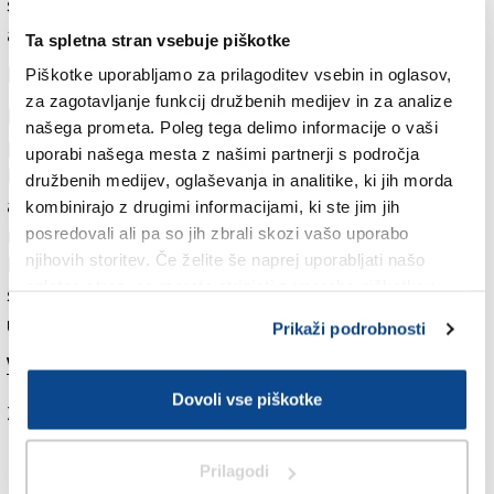
stalnega gledališča Danijelom Malalanom in
arhitektom Dimitrijem Waltritschem.
Ta spletna stran vsebuje piškotke
Nagrajena za bogatitev arhitekturne kulture
Piškotke uporabljamo za prilagoditev vsebin in oglasov,
za zagotavljanje funkcij družbenih medijev in za analize
Revija Outsider izhaja štirikrat letno, njen spletni
našega prometa. Poleg tega delimo informacije o vaši
portal pa je ažuriran dnevno. Leta 2017 je prejela
uporabi našega mesta z našimi partnerji s področja
Plečnikovo medaljo za prispevek k bogatitvi
družbenih medijev, oglaševanja in analitike, ki jih morda
arhitekturne kulture. Kot so zapisali v utemeljitvi, si
kombinirajo z drugimi informacijami, ki ste jim jih
revija in spletni portal prizadevata za poznavalski in
posredovali ali pa so jih zbrali skozi vašo uporabo
njihovih storitev. Če želite še naprej uporabljati našo
hkrati distanciran pogled na prostor. Od leta 2020
spletno stran, se morate strinjati z uporabo piškotkov.
skrbi tudi za Plečnikovo trafiko nasproti Narodne in
univerzitetne knjižnice v Ljubljani.
Prikaži podrobnosti
Več v današnjem (sredinem) Primorskem dnevniku
Dovoli vse piškotke
Za branje in pisanje komentarjev
je potrebna prijava
Prilagodi