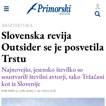
Novice
Tržaška
ARHITEKTURA
Goriška
Slovenska revija
Kultura
Outsider se je posvetila
Šport
Trstu
Še
Vreme
Najnovejšo, jesensko številko so
soustvarili številni avtorji, tako Tržačani
V Kioskih
kot iz Slovenije
ROBI ŠABEC
|
LJUBLJANA
|
1. okt. 2025 | 13:05
Uredništvo
Oglasi