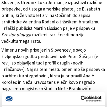
Slovenije. Urednik Luka Jerman je izpostavil različne
prispevke, od tistega ameriške pisateljice Elizabeth
Griffin, ki že vrsto let živi na Opčinah do zapisa
arhitektke Valentina Rodani o tržaškem brutalizmu.
Tržaški publicist Martin Lissiach pa je v prispevku
Prostor dialoga
razčlenil različne dimenzije
večkulturnega Trsta.
V imenu novih priseljenih Slovencev je svojo
življenjsko zgodbo predstavil fizik Peter Šušnjar (v
reviji so objavljeni tudi profili drugih »novih
Tržačanov«). Naj na tem mestu omenimo še prispevka
o arhitekturni zgodovini, ki sta ju pripravili Ana M.
Korošec in Neža Kravos ter s Plečnikovo nagrado
nagrajeno magistrsko študijo Neže Brankovič o
Narodnem domu. Na voljo je tudi nekaj intervjujev,
kot sta tista z dosedanjim direktorjem Slovenskega