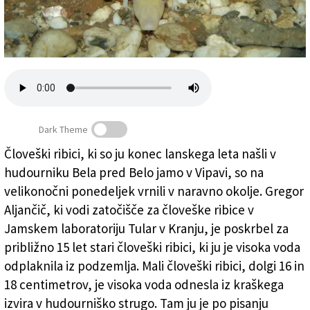
Založnik
Zadruga PD
Naročnine
Dark Theme
Človeški ribici, ki so ju konec lanskega leta našli v
hudourniku Bela pred Belo jamo v Vipavi, so na
Rešeni človeški ribici spustili v naravno okolje
velikonočni ponedeljek vrnili v naravno okolje. Gregor
Aljančič, ki vodi zatočišče za človeške ribice v
Jamskem laboratoriju Tular v Kranju, je poskrbel za
približno 15 let stari človeški ribici, ki ju je visoka voda
odplaknila iz podzemlja. Mali človeški ribici, dolgi 16 in
18 centimetrov, je visoka voda odnesla iz kraškega
izvira v hudourniško strugo. Tam ju je po pisanju