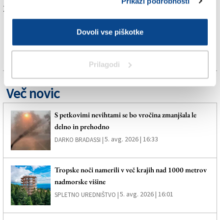
Prikaži podrobnosti
Za branje in pisanje komentarjev
je potrebna prijava
Dovoli vse piškotke
Prilagodi
Več novic
S petkovimi nevihtami se bo vročina zmanjšala le
delno in prehodno
5. avg. 2026 | 16:33
DARKO BRADASSI |
Tropske noči namerili v več krajih nad 1000 metrov
nadmorske višine
5. avg. 2026 | 16:01
SPLETNO UREDNIŠTVO |