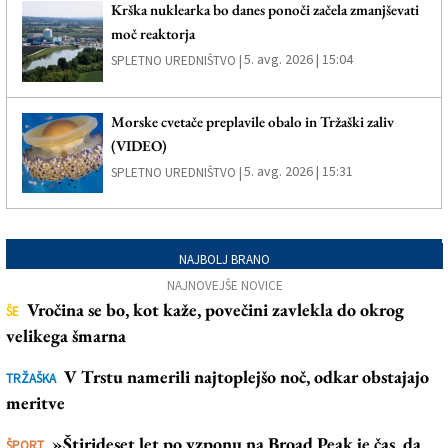
Krška nuklearka bo danes ponoči začela zmanjševati
moč reaktorja
5. avg. 2026 | 15:04
SPLETNO UREDNIŠTVO |
Morske cvetače preplavile obalo in Tržaški zaliv
(VIDEO)
5. avg. 2026 | 15:31
SPLETNO UREDNIŠTVO |
NAJBOLJ BRANO
NAJNOVEJŠE NOVICE
Vročina se bo, kot kaže, povečini zavlekla do okrog
ŠE
velikega šmarna
V Trstu namerili najtoplejšo noč, odkar obstajajo
TRŽAŠKA
meritve
»Štirideset let po vzponu na Broad Peak je čas, da
ŠPORT