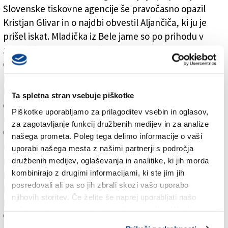
Slovenske tiskovne agencije še pravočasno opazil
Kristjan Glivar in o najdbi obvestil Aljančiča, ki ju je
prišel iskat. Mladička iz Bele jame so po prihodu v
zavetišče najprej natančno pregledali, njuno stanje so
dober mesec dni opazovali v karanteni zatočišča,
preden so ju vrnili nazaj v njun podzemni svet.
Karantena je ključni postopek pri reševanju najdenih
Ta spletna stran vsebuje piškotke
človeških ribic, saj na ta način preprečijo
Piškotke uporabljamo za prilagoditev vsebin in oglasov,
nekontrolirani prenos bolezni na zdravo populacijo.
za zagotavljanje funkcij družbenih medijev in za analize
Človeške ribice so izven svojega naravnega okolja zelo
našega prometa. Poleg tega delimo informacije o vaši
ranljive. Sončni žarki jim lahko na koži brez pigmenta
uporabi našega mesta z našimi partnerji s področja
povzročijo hude opekline, prav tako jih radi pojedo
družbenih medijev, oglaševanja in analitike, ki jih morda
ptiči ali večje ribe. Zato je za njihovo preživetje
kombinirajo z drugimi informacijami, ki ste jim jih
posredovali ali pa so jih zbrali skozi vašo uporabo
pomembno, da jih ljudje poskušajo čim prej rešiti, še
njihovih storitev. Če želite še naprej uporabljati našo
posebej, če se znajdejo na suhem po tem, ko
spletno stran, se morate strinjati z uporabo piškotkov.
odtečejo visoke poplavne vode.