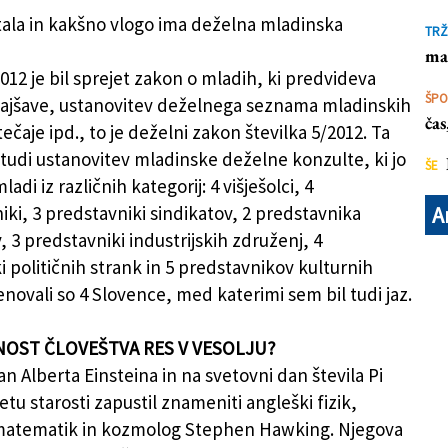
tala in kakšno vlogo ima deželna mladinska
TRŽ
ma
2012 je bil sprejet zakon o mladih, ki predvideva
ŠP
ajšave, ustanovitev deželnega seznama mladinskih
ča
ečaje ipd., to je deželni zakon številka 5/2012. Ta
tudi ustanovitev mladinske deželne konzulte, ki jo
ŠE
ladi iz različnih kategorij: 4 višješolci, 4
iki, 3 predstavniki sindikatov, 2 predstavnika
A
 3 predstavniki industrijskih združenj, 4
i političnih strank in 5 predstavnikov kulturnih
enovali so 4 Slovence, med katerimi sem bil tudi jaz.
NOST ČLOVEŠTVA RES V VESOLJU?
an Alberta Einsteina in na svetovni dan števila Pi
 letu starosti zapustil znameniti angleški fizik,
 matematik in kozmolog Stephen Hawking. Njegova