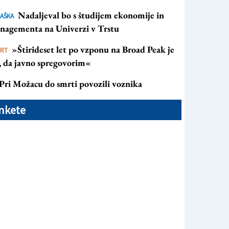
Nadaljeval bo s študijem ekonomije in
AŠKA
nagementa na Univerzi v Trstu
»Štirideset let po vzponu na Broad Peak je
ORT
s, da javno spregovorim«
Pri Možacu do smrti povozili voznika
nkete