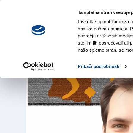
Ta spletna stran vsebuje 
VREME
četrtek,
DANES
Piškotke uporabljamo za pr
6. avgusta 2026
analize našega prometa. Po
področja družbenih medijev,
ste jim jih posredovali ali 
Simonova vizija o 
našo spletno stran, se mora
15. mar. 2018 | 17:26
Prikaži podrobnosti