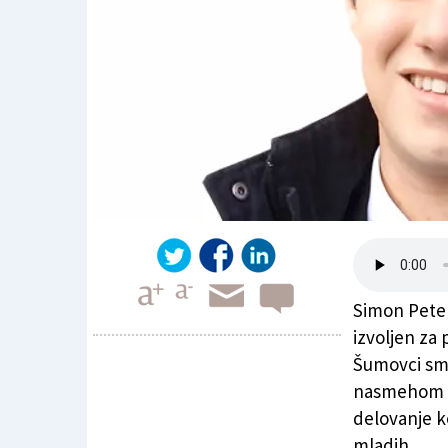
Simon Peter 
izvoljen za
Šumovci smo
nasmehom in
Simonova vizija o mladih
delovanje k
mladih.