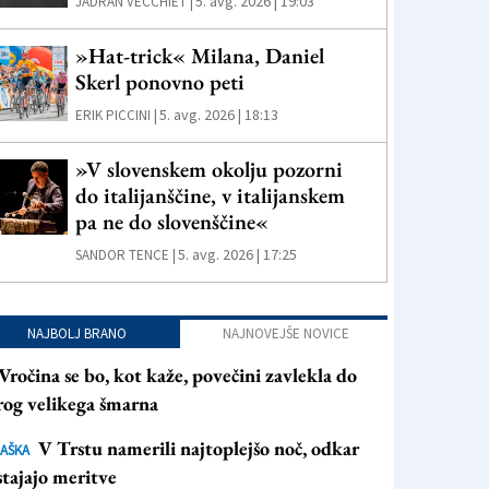
5. avg. 2026 | 19:03
JADRAN VECCHIET |
»Hat-trick« Milana, Daniel
Skerl ponovno peti
5. avg. 2026 | 18:13
ERIK PICCINI |
»V slovenskem okolju pozorni
do italijanščine, v italijanskem
pa ne do slovenščine«
5. avg. 2026 | 17:25
SANDOR TENCE |
NAJBOLJ BRANO
NAJNOVEJŠE NOVICE
Vročina se bo, kot kaže, povečini zavlekla do
rog velikega šmarna
V Trstu namerili najtoplejšo noč, odkar
AŠKA
tajajo meritve