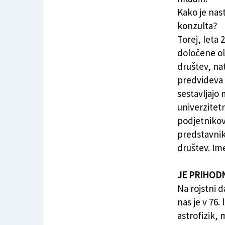
Kako je nas
konzulta?
Torej, leta 
določene ol
društev, nat
predvideva 
sestavljajo m
univerzitetn
podjetnikov,
predstavnik
društev. Im
JE PRIHOD
Na rojstni d
nas je v 76.
astrofizik,