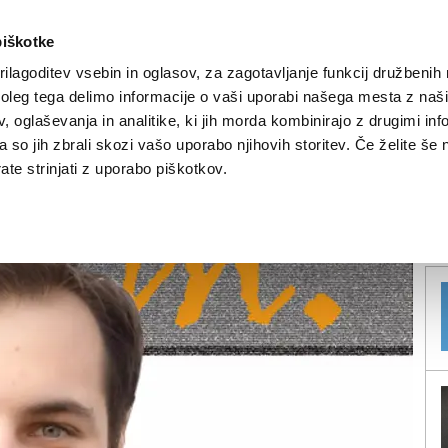
piškotke
ilagoditev vsebin in oglasov, za zagotavljanje funkcij družbenih 
leg tega delimo informacije o vaši uporabi našega mesta z našim
NOVICE
TRŽAŠKA
GORIŠKA
KULTURA
ŠPORT
ŠE
 oglaševanja in analitike, ki jih morda kombinirajo z drugimi inf
pa so jih zbrali skozi vašo uporabo njihovih storitev. Če želite še 
mladih
te strinjati z uporabo piškotkov.
V