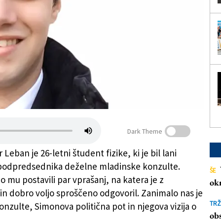
Dark Theme
Leban je 26-letni študent fizike, ki je bil lani
 podpredsednika deželne mladinske konzulte.
ŠE
 mu postavili par vprašanj, na katera je z
ok
 dobro voljo sproščeno odgovoril. Zanimalo nas je
TRŽ
onzulte, Simonova politična pot in njegova vizija o
obs