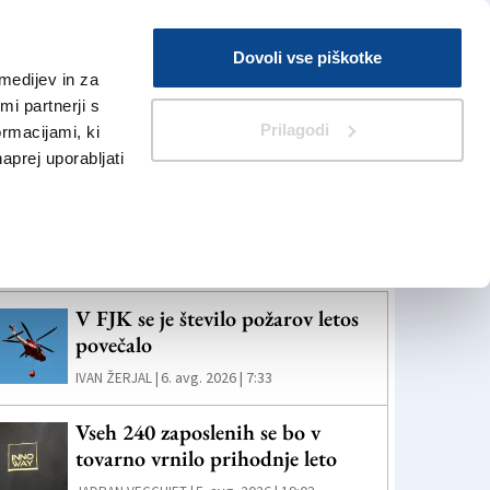
Prijava
Dovoli vse piškotke
medijev in za
Iskanje
V Kioskih
i partnerji s
Prilagodi
ormacijami, ki
naprej uporabljati
eč novic
V FJK se je število požarov letos
povečalo
6. avg. 2026 | 7:33
IVAN ŽERJAL |
Vseh 240 zaposlenih se bo v
tovarno vrnilo prihodnje leto