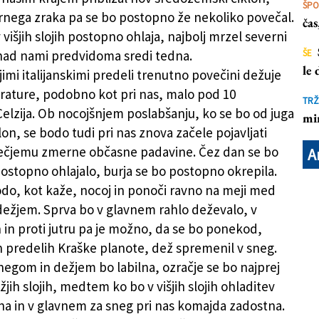
ŠP
ernega zraka pa se bo postopno že nekoliko povečal.
ča
 višjih slojih postopno ohlaja, najbolj mrzel severni
nad nami predvidoma sredi tedna.
ŠE
le
imi italijanskimi predeli trenutno povečini dežuje
rature, podobno kot pri nas, malo pod 10
TRŽ
Celzija. Ob nocojšnjem poslabšanju, ko se bo od juga
mi
klon, se bodo tudi pri nas znova začele pojavljati
večjemu zmerne občasne padavine. Čez dan se bo
A
postopno ohlajalo, burja se bo postopno okrepila.
bodo, kot kaže, nocoj in ponoči ravno na meji med
ežjem. Sprva bo v glavnem rahlo deževalo, v
 in proti jutru pa je možno, da se bo ponekod,
jih predelih Kraške planote, dež spremenil v sneg.
egom in dežjem bo labilna, ozračje se bo najprej
ižjih slojih, medtem ko bo v višjih slojih ohladitev
na in v glavnem za sneg pri nas komajda zadostna.