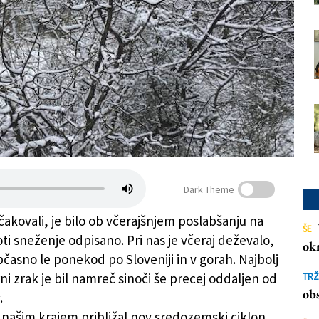
Dark Theme
čakovali, je bilo ob včerajšnjem poslabšanju na
ŠE
ti sneženje odpisano. Pri nas je včeraj deževalo,
ok
bčasno le ponekod po Sloveniji in v gorah. Najbolj
ni zrak je bil namreč sinoči še precej oddaljen od
TRŽ
obs
.
 našim krajem približal nov sredozemski ciklon,