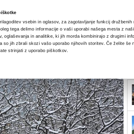
piškotke
ilagoditev vsebin in oglasov, za zagotavljanje funkcij družbenih 
leg tega delimo informacije o vaši uporabi našega mesta z našim
NOVICE
TRŽAŠKA
GORIŠKA
KULTURA
ŠPORT
ŠE
 oglaševanja in analitike, ki jih morda kombinirajo z drugimi inf
pa so jih zbrali skozi vašo uporabo njihovih storitev. Če želite še 
možno rahlo sneženje
te strinjati z uporabo piškotkov.
V