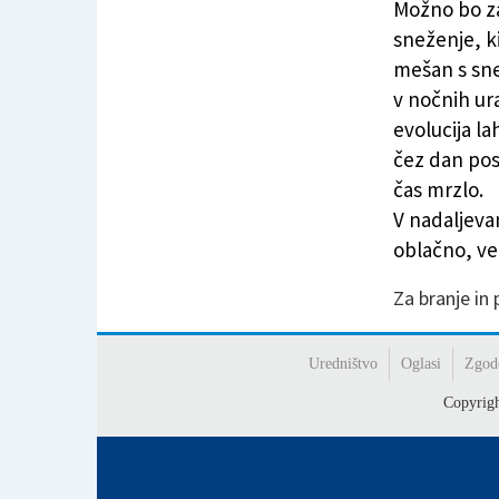
Možno bo z
sneženje, ki
mešan s sne
v nočnih ur
evolucija la
čez dan pos
čas mrzlo.
V nadaljeva
oblačno, ve
Za branje in
Uredništvo
Oglasi
Zgod
Copyrig