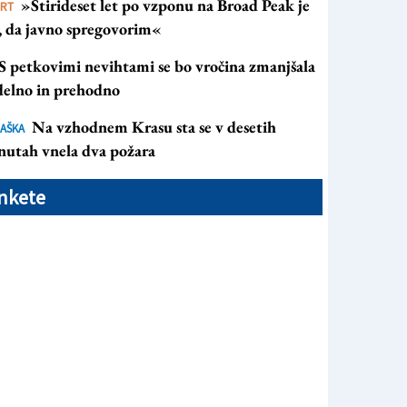
»Štirideset let po vzponu na Broad Peak je
ORT
s, da javno spregovorim«
S petkovimi nevihtami se bo vročina zmanjšala
 delno in prehodno
Na vzhodnem Krasu sta se v desetih
AŠKA
nutah vnela dva požara
nkete