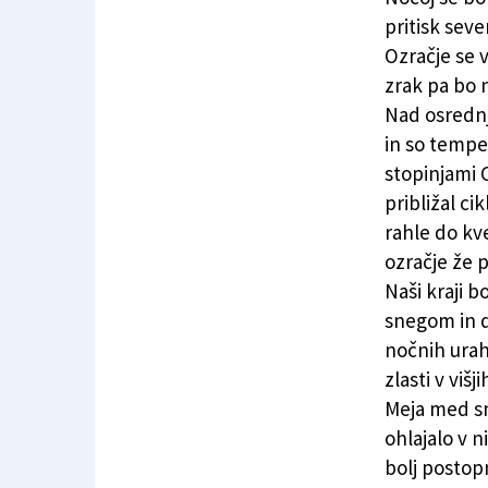
pritisk sev
Ozračje se v
zrak pa bo 
Nad osrednj
in so tempe
stopinjami 
približal ci
rahle do k
ozračje že 
Naši kraji 
snegom in d
nočnih urah
zlasti v viš
Meja med sn
ohlajalo v n
bolj postop