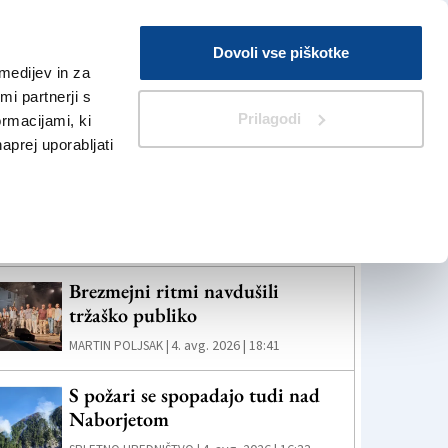
Prijava
Dovoli vse piškotke
medijev in za
Iskanje
V Kioskih
i partnerji s
Prilagodi
ormacijami, ki
naprej uporabljati
eč novic
Brezmejni ritmi navdušili
tržaško publiko
4. avg. 2026 | 18:41
MARTIN POLJSAK |
S požari se spopadajo tudi nad
Naborjetom