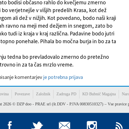
ato bodisi občasno rahlo do kvečjemu zmerno
 bo verjetnejše v višjih predelih Krasa, kot dež
gom ali dež v nižjih. Kot povedano, bodo naši kraji
ah ravno na meji med dežjem in snegom, zato bo
hko tudi iz kraja v kraj različna. Padavine bodo jutri
topno ponehale. Pihala bo močna burja in bo za ta
nju tedna bo prevladovalo zmerno do pretežno
trovno in za ta čas mrzlo vreme.
 pisanje komentarjev
je potrebna prijava
ovina
Povezave
Založnik
Zadruga PD
KD Bubnič Magajna
Nar
ht
2026
© DZP doo - PRAE srl (št.DDV - P.IVA 00830510327) – Vse pravice p