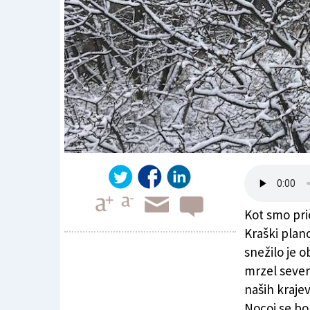
Kot smo pri
Kraški plano
snežilo je o
mrzel sever
Od nocojšnjih ur možno rahlo sneženje
naših krajev
Nocoj se bo