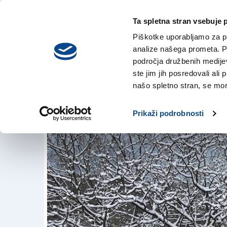
Ta spletna stran vsebuje 
VREME
torek,
DANES
Piškotke uporabljamo za pr
4. avgusta 2026
analize našega prometa. Po
področja družbenih medijev,
ste jim jih posredovali ali 
Od nocojšnjih ur 
našo spletno stran, se mora
18. mar. 2018 | 11:32
Prikaži podrobnosti