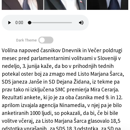
Založnik
Zadruga PD
Naročnine
Dark Theme
Volilna napoved časnikov Dnevnik in Večer poldrugi
mesec pred parlamentarnimi volitvami v Sloveniji v
V Sloveniji se obeta »ples« v troje
nedeljo, 3. junija kaže, da bo v prihodnjih tednih
potekal oster boj za zmago med Listo Marjana Šarca,
SDS janeza Janše in SD Dejana Židana, iz tekme pa
prav tako ni izključena SMC premierja Mira Cerarja.
Rezultati ankete, ki jo je za oba časnika med 9. in 12.
aprilom izvajala agencija Ninamedia, v njej pa je bilo
anketiranih 1000 ljudi, so pokazali, da bi, če bi bile
volitve včeraj, za Listo Marjana Šarca glasovalo 18,5
odstotka vprašanih, za SDS 18,3 odstotka, za SD pa