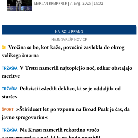
7. avg. 2026 | 16:32
MARJAN KEMPERLE |
NAJBOLJ BRANO
NAJNOVEJŠE NOVICE
Vročina se bo, kot kaže, povečini zavlekla do okrog
ŠE
velikega šmarna
V Trstu namerili najtoplejšo noč, odkar obstajajo
TRŽAŠKA
meritve
Policisti izsledili deklico, ki se je oddaljila od
TRŽAŠKA
staršev
»Štirideset let po vzponu na Broad Peak je čas, da
ŠPORT
javno spregovorim«
Na Krasu namerili rekordno vročo
TRŽAŠKA
»supertropsko« noč, ki je ne bodo pozabili