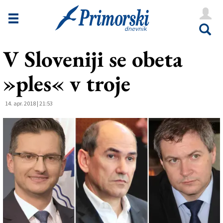
Novice
Tržaška
V Sloveniji se obeta
Goriška
»ples« v troje
Kultura
Šport
14. apr. 2018 | 21:53
Še
Vreme
V Kioskih
Uredništvo
Oglasi