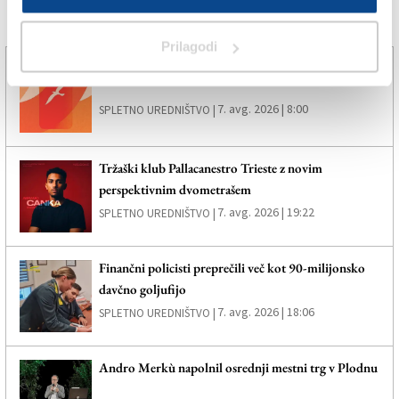
Več novic
Prilagodi
Poletno. Svobodno. Brezplačno.
7. avg. 2026 | 8:00
SPLETNO UREDNIŠTVO |
Tržaški klub Pallacanestro Trieste z novim
perspektivnim dvometrašem
7. avg. 2026 | 19:22
SPLETNO UREDNIŠTVO |
Finančni policisti preprečili več kot 90-milijonsko
davčno goljufijo
7. avg. 2026 | 18:06
SPLETNO UREDNIŠTVO |
Andro Merkù napolnil osrednji mestni trg v Plodnu