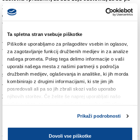
17,6 odstotka vprašanih. Za SMC bi glasovalo 12,3
odstotka vprašanih, sledijo pa Levica s 7,7 odstotka
ter DeSUS in NSi s po sedmimi odstotki. Medtem ko je
pri SD delež volivcev po spolu takorekoč izenačen - le
Ta spletna stran vsebuje piškotke
za malenkost so SD bolj naklonjene ženske kot moški
Piškotke uporabljamo za prilagoditev vsebin in oglasov,
-, sta Lista Marjana Šarca in SDS bolj moški stranki, saj
za zagotavljanje funkcij družbenih medijev in za analize
bi zanje glasovalo več kot 60 odstotkov moških. Prav
našega prometa. Poleg tega delimo informacije o vaši
tako imata Šarčeva stranka in SDS večji delež volivcev
uporabi našega mesta z našimi partnerji s področja
s podeželja kot SD. SMC so bolj naklonjeni moški kot
družbenih medijev, oglaševanja in analitike, ki jih morda
kombinirajo z drugimi informacijami, ki ste jim jih
ženske.
posredovali ali pa so jih zbrali skozi vašo uporabo
Za branje in pisanje komentarjev
je potrebna prijava
njihovih storitev. Če želite še naprej uporabljati našo
spletno stran, se morate strinjati z uporabo piškotkov.
Prikaži podrobnosti
Dovoli vse piškotke