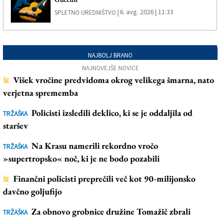
6. avg. 2026 | 11:33
SPLETNO UREDNIŠTVO |
NAJBOLJ BRANO
NAJNOVEJŠE NOVICE
Višek vročine predvidoma okrog velikega šmarna, nato
ŠE
verjetna sprememba
Policisti izsledili deklico, ki se je oddaljila od
TRŽAŠKA
staršev
Na Krasu namerili rekordno vročo
TRŽAŠKA
»supertropsko« noč, ki je ne bodo pozabili
Finančni policisti preprečili več kot 90-milijonsko
ŠE
davčno goljufijo
Za obnovo grobnice družine Tomažič zbrali
TRŽAŠKA