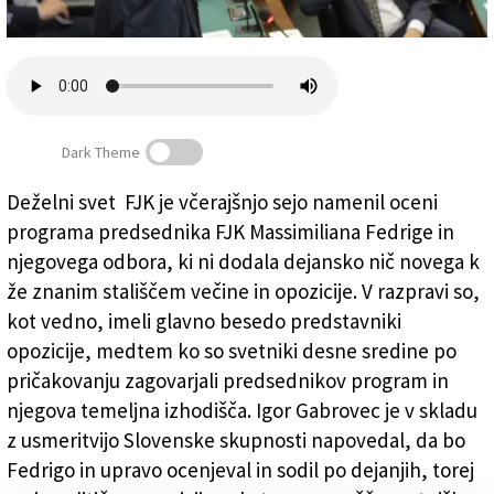
Založnik
Zadruga PD
Naročnine
Dark Theme
Deželni svet FJK je včerajšnjo sejo namenil oceni
programa predsednika FJK Massimiliana Fedrige in
Gabrovec se zgleduje po Južnih Tirolcih
njegovega odbora, ki ni dodala dejansko nič novega k
že znanim stališčem večine in opozicije. V razpravi so,
kot vedno, imeli glavno besedo predstavniki
opozicije, medtem ko so svetniki desne sredine po
pričakovanju zagovarjali predsednikov program in
njegova temeljna izhodišča. Igor Gabrovec je v skladu
z usmeritvijo Slovenske skupnosti napovedal, da bo
Fedrigo in upravo ocenjeval in sodil po dejanjih, torej