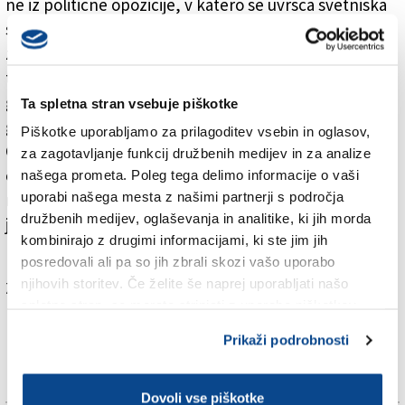
ne iz politične opozicije, v katero se uvršča svetniška
skupina Demokratske stranke, kateri pripada. Svoje
zadržanje (neudeležba pri glasovanju) je deželni
tajnik SSk, ki je govoril v slovenščini, primerjal z belo
glasovnico Južnotirolske ljudske stranke-SVP pri
Ta spletna stran vsebuje piškotke
glasovanju o parlamentarni zaupnici vlade Giuseppeja
Piškotke uporabljamo za prilagoditev vsebin in oglasov,
Conteja. Gabrovec je pojasnil, da soglaša z nekaterimi
za zagotavljanje funkcij družbenih medijev in za analize
obvezami predsednika Fedrige, predvsem kar zadeva
našega prometa. Poleg tega delimo informacije o vaši
uporabi našega mesta z našimi partnerji s področja
reformo lokalnih uprav iz časa Debore Serracchiani, ki
družbenih medijev, oglaševanja in analitike, ki jih morda
jo je SSk odklanjala in jo še danes.
kombinirajo z drugimi informacijami, ki ste jim jih
posredovali ali pa so jih zbrali skozi vašo uporabo
njihovih storitev. Če želite še naprej uporabljati našo
Za branje in pisanje komentarjev
je potrebna prijava
spletno stran, se morate strinjati z uporabo piškotkov.
Prikaži podrobnosti
Dovoli vse piškotke