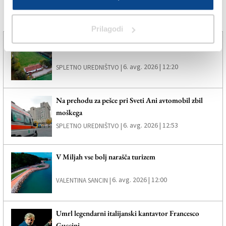
Več novic
Prilagodi
Trebensko igrišče bo ostalo v domačih rokah
6. avg. 2026 | 12:20
SPLETNO UREDNIŠTVO |
Na prehodu za pešce pri Sveti Ani avtomobil zbil
moškega
6. avg. 2026 | 12:53
SPLETNO UREDNIŠTVO |
V Miljah vse bolj narašča turizem
6. avg. 2026 | 12:00
VALENTINA SANCIN |
Umrl legendarni italijanski kantavtor Francesco
Guccini