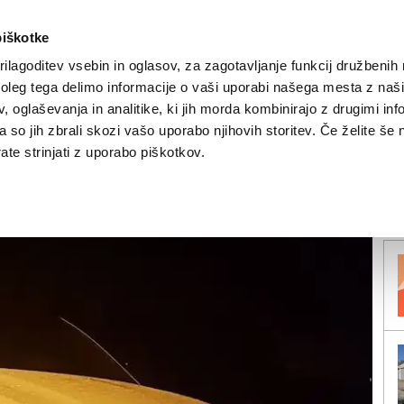
piškotke
ilagoditev vsebin in oglasov, za zagotavljanje funkcij družbenih 
leg tega delimo informacije o vaši uporabi našega mesta z našim
NOVICE
TRŽAŠKA
GORIŠKA
KULTURA
ŠPORT
ŠE
 oglaševanja in analitike, ki jih morda kombinirajo z drugimi inf
pa so jih zbrali skozi vašo uporabo njihovih storitev. Če želite še 
astniku
te strinjati z uporabo piškotkov.
V