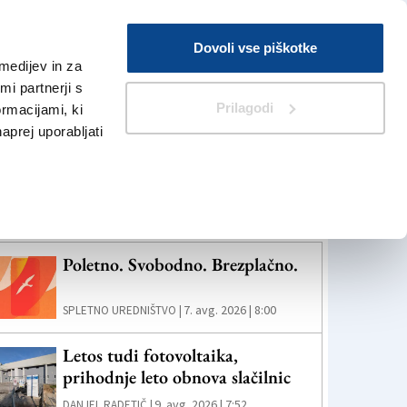
Prijava
Dovoli vse piškotke
medijev in za
Iskanje
V Kioskih
i partnerji s
Prilagodi
ormacijami, ki
naprej uporabljati
eč novic
Poletno. Svobodno. Brezplačno.
7. avg. 2026 | 8:00
SPLETNO UREDNIŠTVO |
Letos tudi fotovoltaika,
prihodnje leto obnova slačilnic
9. avg. 2026 | 7:52
DANJEL RADETIČ |