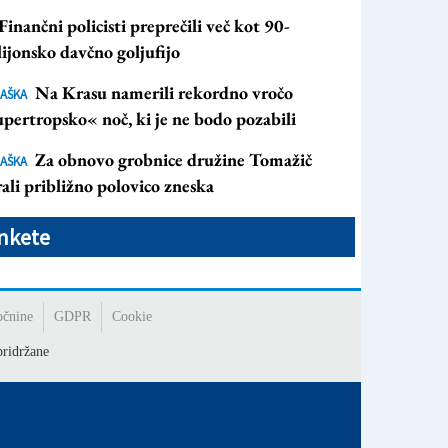
Finančni policisti preprečili več kot 90-
ijonsko davčno goljufijo
Na Krasu namerili rekordno vročo
AŠKA
pertropsko« noč, ki je ne bodo pozabili
Za obnovo grobnice družine Tomažič
AŠKA
ali približno polovico zneska
nkete
očnine
GDPR
Cookie
ridržane