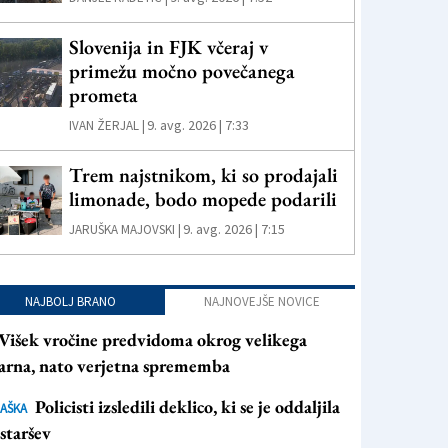
Slovenija in FJK včeraj v
primežu močno povečanega
prometa
9. avg. 2026 | 7:33
IVAN ŽERJAL |
Trem najstnikom, ki so prodajali
limonade, bodo mopede podarili
9. avg. 2026 | 7:15
JARUŠKA MAJOVSKI |
NAJBOLJ BRANO
NAJNOVEJŠE NOVICE
Višek vročine predvidoma okrog velikega
arna, nato verjetna sprememba
Policisti izsledili deklico, ki se je oddaljila
AŠKA
staršev