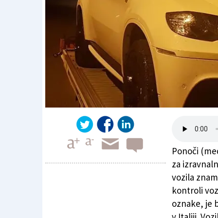
Ponoči (med 
za izravnaln
vozila znam
kontroli vo
Bmw bodo vrnili lastniku
oznake, je b
v Italiji. Vo