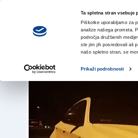
Ta spletna stran vsebuje 
VREME
nedelja,
DANES
Piškotke uporabljamo za pr
9. avgusta 2026
analize našega prometa. Po
področja družbenih medijev,
ste jim jih posredovali ali 
Bmw bodo vrnili l
našo spletno stran, se mora
12. jul. 2018 | 11:26
Prikaži podrobnosti