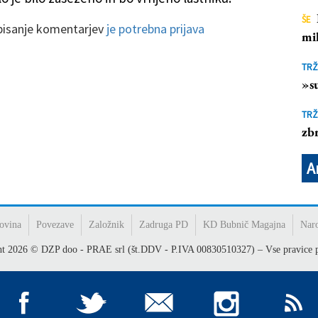
ŠE
 pisanje komentarjev
je potrebna prijava
mil
TRŽ
»su
TRŽ
zbr
A
ovina
Povezave
Založnik
Zadruga PD
KD Bubnič Magajna
Nar
ht
2026
© DZP doo - PRAE srl (št.DDV - P.IVA 00830510327) – Vse pravice p