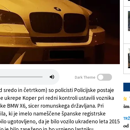
Dark Theme
sredo in četrtkom) so policisti Policijske postaje
e ukrepe Koper pri redni kontroli ustavili voznika
ŠE
ke BMW X6, sicer romunskega državljana. Pri
šm
zila, ki je imelo nameščene španske registrske
TRŽ
ilo ugotovljeno, da je bilo vozilo ukradeno leta 2015
od 
zilo je bilo zaseženo in bo vrnjeno lastniku.