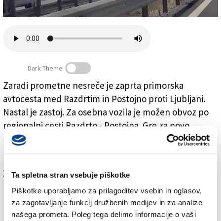
Založnik
Zadruga PD
Naročnine
Dark Theme
Zaradi prometne nesreče je zaprta primorska
avtocesta med Razdrtim in Postojno proti Ljubljani.
Primorska avtocesta zaprta zaradi nesreče
Nastal je zastoj. Za osebna vozila je možen obvoz po
regionalni cesti Razdrto - Postojna.
Gre za novo
nesrečo, ki se je pripetila, medtem ko so odstranjevali
posledice druge nesreče pri Ravbarkomandi.
Za branje in pisanje komentarjev
je potrebna prijava
Ta spletna stran vsebuje piškotke
Piškotke uporabljamo za prilagoditev vsebin in oglasov,
za zagotavljanje funkcij družbenih medijev in za analize
našega prometa. Poleg tega delimo informacije o vaši