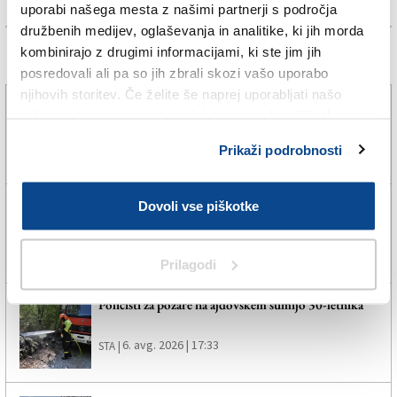
uporabi našega mesta z našimi partnerji s področja
družbenih medijev, oglaševanja in analitike, ki jih morda
kombinirajo z drugimi informacijami, ki ste jim jih
Več novic
posredovali ali pa so jih zbrali skozi vašo uporabo
njihovih storitev. Če želite še naprej uporabljati našo
Nogometaši Triestine dobili nasprotnike v D-ligi
spletno stran, se morate strinjati z uporabo piškotkov.
6. avg. 2026 | 20:25
SPLETNO UREDNIŠTVO |
Prikaži podrobnosti
Policisti izsledili deklico, ki se je oddaljila od staršev
Dovoli vse piškotke
6. avg. 2026 | 18:36
SVETLANA BRECELJ |
Prilagodi
Policisti za požare na ajdovskem sumijo 30-letnika
6. avg. 2026 | 17:33
STA |