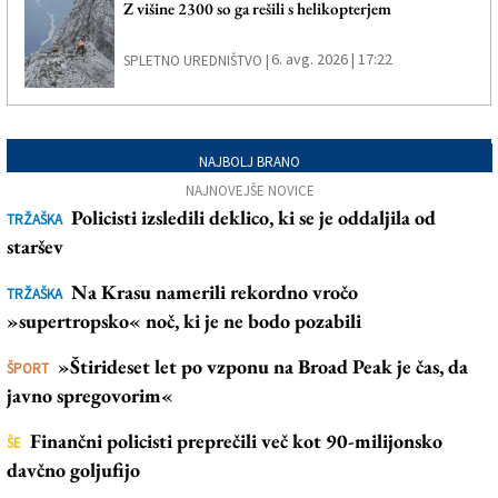
Z višine 2300 so ga rešili s helikopterjem
6. avg. 2026 | 17:22
SPLETNO UREDNIŠTVO |
NAJBOLJ BRANO
NAJNOVEJŠE NOVICE
Policisti izsledili deklico, ki se je oddaljila od
TRŽAŠKA
staršev
Na Krasu namerili rekordno vročo
TRŽAŠKA
»supertropsko« noč, ki je ne bodo pozabili
»Štirideset let po vzponu na Broad Peak je čas, da
ŠPORT
javno spregovorim«
Finančni policisti preprečili več kot 90-milijonsko
ŠE
davčno goljufijo