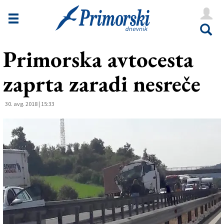
Novice
Tržaška
Primorska avtocesta
Goriška
zaprta zaradi nesreče
Kultura
Šport
30. avg. 2018 | 15:33
Še
Vreme
V Kioskih
Uredništvo
Oglasi