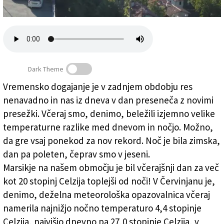
Založnik
Zadruga PD
Naročnine
Dark Theme
Vremensko dogajanje je v zadnjem obdobju res
nenavadno in nas iz dneva v dan preseneča z novimi
Iz zime kar v poletje v 24 urah (in nazaj)
presežki. Včeraj smo, denimo, beležili izjemno velike
temperaturne razlike med dnevom in nočjo. Možno,
da gre vsaj ponekod za nov rekord. Noč je bila zimska,
dan pa poleten, čeprav smo v jeseni.
Marsikje na našem območju je bil včerajšnji dan za več
kot 20 stopinj Celzija toplejši od noči! V Červinjanu je,
denimo, deželna meteorološka opazovalnica včeraj
namerila najnižjo nočno temperaturo 4,4 stopinje
Celzija, najvišjo dnevno pa 27,0 stopinje Celzija, v