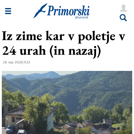
Novice
Tržaška
Iz zime kar v poletje v
Goriška
24 urah (in nazaj)
Kultura
Šport
28. sep. 2018 | 9:23
Še
Vreme
V Kioskih
Uredništvo
Oglasi