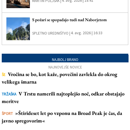
4. avg. 2026 | 18:41
MARTIN POLJSAK |
S požari se spopadajo tudi nad Naborjetom
4. avg. 2026 | 16:33
SPLETNO UREDNIŠTVO |
NAJBOLJ BRANO
NAJNOVEJŠE NOVICE
Vročina se bo, kot kaže, povečini zavlekla do okrog
ŠE
velikega šmarna
V Trstu namerili najtoplejšo noč, odkar obstajajo
TRŽAŠKA
meritve
»Štirideset let po vzponu na Broad Peak je čas, da
ŠPORT
javno spregovorim«