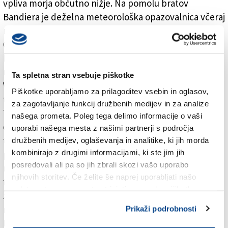
vpliva morja občutno nižje. Na pomolu bratov
Bandiera je deželna meteorološka opazovalnica včeraj
namerila najnižjo nočno temperaturo 13,7 stopinje
Celzija, najvišjo dnevno pa 22,3 stopinje Celzija in je
bila tako temperaturna razlika med dnevom in nočjo
manjša od 10 stopinj Celzija.
Ta spletna stran vsebuje piškotke
Velika temperaturna razlika je nastala ob nenadni,
Piškotke uporabljamo za prilagoditev vsebin in oglasov,
toda pričakovani krepitvi subtropskega anticiklona.
za zagotavljanje funkcij družbenih medijev in za analize
Topel subtropski zrak je najprej zaobjel višje sloje
našega prometa. Poleg tega delimo informacije o vaši
ozračja, v nižjih pa je čez noč nastal izrazit
uporabi našega mesta z našimi partnerji s področja
temperaturni obrat. V nižinah se je v bistvu včeraj
družbenih medijev, oglaševanja in analitike, ki jih morda
kombinirajo z drugimi informacijami, ki ste jim jih
ponoči še zadrževal zelo hladen arktični zrak, ki je
posredovali ali pa so jih zbrali skozi vašo uporabo
naše kraje dosegel za ponedeljkovo vremensko
njihovih storitev. Če želite še naprej uporabljati našo
fronto. Čez dan pa je subtropski zrak, s sončnimi
spletno stran, se morate strinjati z uporabo piškotkov.
žarki, ki so prebili mrzlo prizemno plast, zaobjel tudi
nižine.
Prikaži podrobnosti
Današnja noč pa je bila ob prehodnem zadrževanju