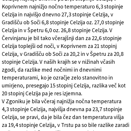
Koprivnem najnižjo nočno temperaturo 6,3 stopinje
Celzija in najvišjo dnevno 27,3 stopinje Celzija, v
Gradišču ob Soči 6,8 stopinje Celzija oz. 27,0 stopinje
Celzija in v Špetru 6,0 oz. 26,8 stopinje Celzija. V
Červinjanu je bil tako včerajšnji dan za 22,6 stopinje
Celzija toplejši od noči, v Koprivnem za 21 stopinj
Celzija, v Gradišču ob Soči za 20,2 in v Špetru za 20,8
stopinje Celzija. V naših krajih se v nižinah včasih
zgodi, da razlike med nočnimi in dnevnimi
temperaturami, ko je ozračje zelo stanovitno in
umirjeno, presegajo 15 stopinj Celzija, razlika več kot
20 stopinj Celzija pa je res izjemna.
V Zgoniku je bila včeraj najnižja nočna temperatura
4,3 stopinje Celzija, najvišja dnevna pa 23,7 stopinje
Celzija, se pravi, da je bila čez dan temperatura višja
za 19,4 stopinje Celzija, v Trstu pa so bile razlike zaradi