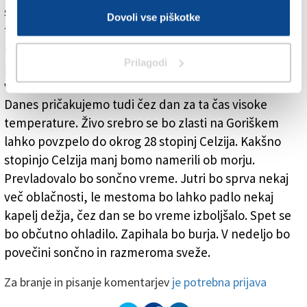
subtropskega zraka nad našim območjem občutno
Dovoli vse piškotke
toplejša od včerajšnje. V Zgoniku je bila, denimo,
najnižja nočna temperatura 16,5 stopinje Celzija, se
Prilagodi
pravi, da za kar 12,2 stopinje Celzija toplejša od
včerajšnje. Tudi ta podatek ni ravno vsakdanji.
Danes pričakujemo tudi čez dan za ta čas visoke
temperature. Živo srebro se bo zlasti na Goriškem
lahko povzpelo do okrog 28 stopinj Celzija. Kakšno
stopinjo Celzija manj bomo namerili ob morju.
Prevladovalo bo sončno vreme. Jutri bo sprva nekaj
več oblačnosti, le mestoma bo lahko padlo nekaj
kapelj dežja, čez dan se bo vreme izboljšalo. Spet se
bo občutno ohladilo. Zapihala bo burja. V nedeljo bo
povečini sončno in razmeroma sveže.
Za branje in pisanje komentarjev
je potrebna prijava