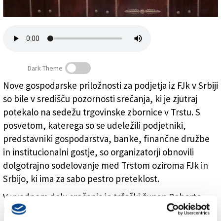
Založnik
Zadruga PD
Naročnine
Dark Theme
Nove gospodarske priložnosti za podjetja iz FJk v Srbiji
so bile v središču pozornosti srečanja, ki je zjutraj
Gospodarske priložnosti v Srbiji
potekalo na sedežu trgovinske zbornice v Trstu. S
posvetom, katerega so se udeležili podjetniki,
predstavniki gospodarstva, banke, finančne družbe
in institucionalni gostje, so organizatorji obnovili
dolgotrajno sodelovanje med Trstom oziroma FJk in
Srbijo, ki ima za sabo pestro preteklost.
V uvodnem delu srečanja je tržaški župan Roberto
Dipiazza izpostavil »odlične odnose« z mestno srbsko