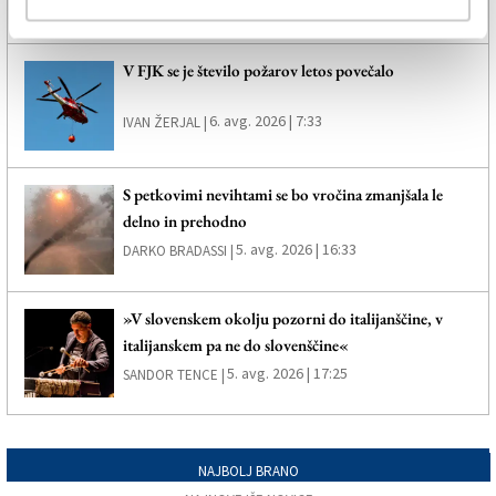
6. avg. 2026 | 8:34
DARKO BRADASSI |
V FJK se je število požarov letos povečalo
6. avg. 2026 | 7:33
IVAN ŽERJAL |
S petkovimi nevihtami se bo vročina zmanjšala le
delno in prehodno
5. avg. 2026 | 16:33
DARKO BRADASSI |
»V slovenskem okolju pozorni do italijanščine, v
italijanskem pa ne do slovenščine«
5. avg. 2026 | 17:25
SANDOR TENCE |
NAJBOLJ BRANO