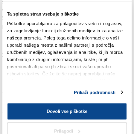
skupnostjo in čedalje večje zanimanje mednarodnih
vlagateljev za Trst. Z vstopom Hrvaške v območje
Ta spletna stran vsebuje piškotke
Schengena in Beograda v Eu, se bo po njegovem
Piškotke uporabljamo za prilagoditev vsebin in oglasov,
povečala gospodarska rast na celotnem območju.
za zagotavljanje funkcij družbenih medijev in za analize
našega prometa. Poleg tega delimo informacije o vaši
Več v jutrišnji (četrtkovi) tiskani izdaji.
uporabi našega mesta z našimi partnerji s področja
družbenih medijev, oglaševanja in analitike, ki jih morda
Za branje in pisanje komentarjev
je potrebna prijava
kombinirajo z drugimi informacijami, ki ste jim jih
posredovali ali pa so jih zbrali skozi vašo uporabo
njihovih storitev. Če želite še naprej uporabljati našo
spletno stran, se morate strinjati z uporabo piškotkov.
Prikaži podrobnosti
Več novic
Dovoli vse piškotke
Po FJK v nižinah namerili le tropske ali
»supertropske« noči
Prilagodi