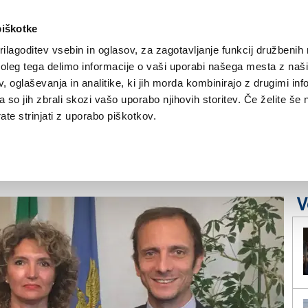
piškotke
ilagoditev vsebin in oglasov, za zagotavljanje funkcij družbenih 
leg tega delimo informacije o vaši uporabi našega mesta z našim
NOVICE
TRŽAŠKA
GORIŠKA
KULTURA
ŠPORT
ŠE
 oglaševanja in analitike, ki jih morda kombinirajo z drugimi inf
pa so jih zbrali skozi vašo uporabo njihovih storitev. Če želite še 
no na spletu zaprosila
te strinjati z uporabo piškotkov.
V