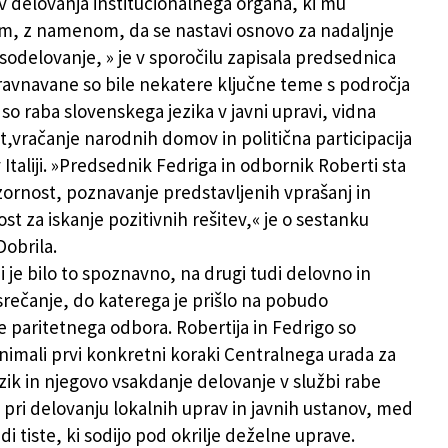
v delovanja institucionalnega organa, ki mu
, z namenom, da se nastavi osnovo za nadaljnje
 sodelovanje, » je v sporočilu zapisala predsednica
ravnavane so bile nekatere ključne teme s področja
 so raba slovenskega jezika v javni upravi, vidna
t,vračanje narodnih domov in politična participacija
Italiji. »Predsednik Fedriga in odbornik Roberti sta
zornost, poznavanje predstavljenih vprašanj in
ost za iskanje pozitivnih rešitev,« je o sestanku
Dobrila.
i je bilo to spoznavno, na drugi tudi delovno in
rečanje, do katerega je prišlo na pobudo
 paritetnega odbora. Robertija in Fedrigo so
imali prvi konkretni koraki Centralnega urada za
ezik in njegovo vsakdanje delovanje v službi rabe
 pri delovanju lokalnih uprav in javnih ustanov, med
di tiste, ki sodijo pod okrilje deželne uprave.