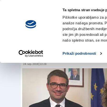
Ta spletna stran vsebuje 
VREME
sreda,
DANES
Piškotke uporabljamo za pr
5. avgusta 2026
analize našega prometa. Po
področja družbenih medijev,
ste jim jih posredovali ali 
FJK bo za slovenšči
našo spletno stran, se mora
za pomoč Bocen
Prikaži podrobnosti
24. sep. 2018 | 22:28