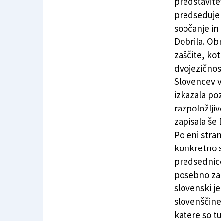
predstavite
predsedujem
soočanje in
Dobrila. Ob
zaščite, kot
dvojezičnos
Slovencev v 
izkazala po
razpoložljiv
zapisala še 
Po eni stran
konkretno s
predsednice
posebno zan
slovenski j
slovenščine
katere so tu