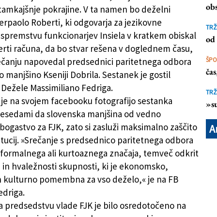
a pomoč Bocen
obs
 tamkajšnje pokrajine. V ta namen bo deželni
erpaolo Roberti, ki odgovarja za jezikovne
TRŽ
 spremstvu funkcionarjev Insiela v kratkem obiskal
od 
rti računa, da bo stvar rešena v doglednem času,
rečanju napovedal predsednici paritetnega odbora
ŠP
ča
 manjšino Kseniji Dobrila. Sestanek je gostil
Dežele Massimiliano Fedriga.
TRŽ
je na svojem facebooku fotografijo sestanka
»su
besedami da slovenska manjšina od vedno
 bogastvo za FJK, zato si zasluži maksimalno zaščito
A
titucij. »Srečanje s predsednico paritetnega odbora
ej formalnega ali kurtoaznega značaja, temveč odkrit
e in hvaležnosti skupnosti, ki je ekonomsko,
 kulturno pomembna za vso deželo,« je na FB
edriga.
a predsedstvu vlade FJK je bilo osredotočeno na