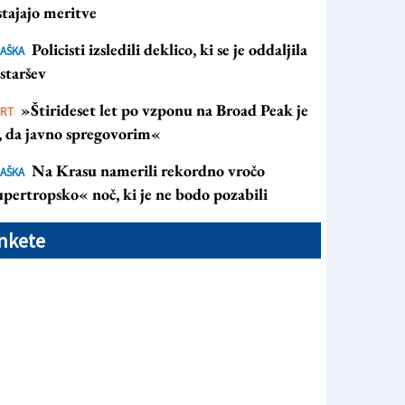
tajajo meritve
Policisti izsledili deklico, ki se je oddaljila
AŠKA
staršev
»Štirideset let po vzponu na Broad Peak je
ORT
s, da javno spregovorim«
Na Krasu namerili rekordno vročo
AŠKA
pertropsko« noč, ki je ne bodo pozabili
nkete