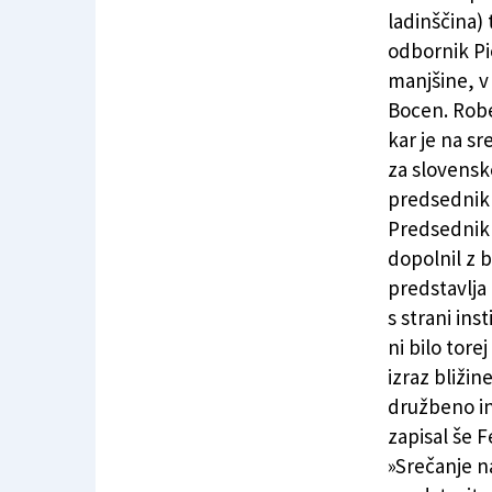
FJK bo za slovenščino na spletu zaprosila z
ladinščina)
odbornik Pi
manjšine, v
Bocen. Robe
kar je na s
za slovensko
predsednik 
Predsednik 
dopolnil z 
predstavlja
s strani ins
ni bilo tor
izraz bližin
družbeno in
zapisal še F
»Srečanje n