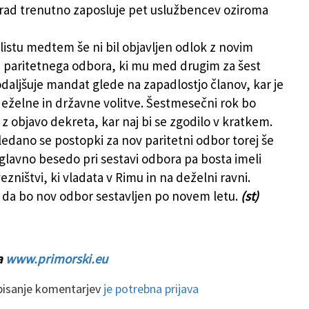
rad trenutno zaposluje pet uslužbencev oziroma
istu medtem še ni bil objavljen odlok z novim
 paritetnega odbora, ki mu med drugim za šest
aljšuje mandat glede na zapadlostjo članov, kar je
eželne in državne volitve. Šestmesečni rok bo
i z objavo dekreta, kar naj bi se zgodilo v kratkem.
edano se postopki za nov paritetni odbor torej še
 glavno besedo pri sestavi odbora pa bosta imeli
vezništvi, ki vladata v Rimu in na deželni ravni.
, da bo nov odbor sestavljen po novem letu.
(st)
a
www.primorski.eu
 pisanje komentarjev
je potrebna prijava