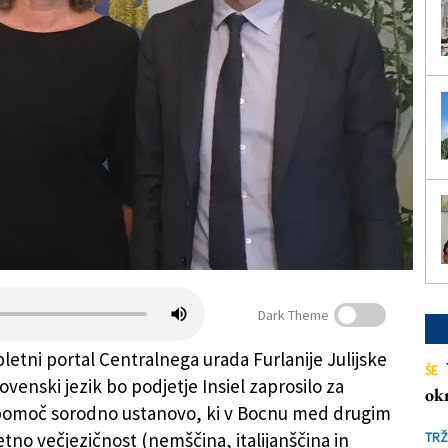
Dark Theme
letni portal Centralnega urada Furlanije Julijske
ŠE
lovenski jezik bo podjetje Insiel zaprosilo za
ok
pomoč sorodno ustanovo, ki v Bocnu med drugim
etno večjezičnost (nemščina, italijanščina in
TRŽ