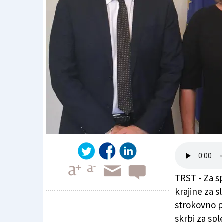
TRST - Za sp
krajine za s
strokovno 
skrbi za spl