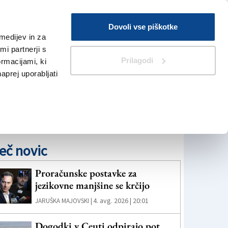
Prijava
Dovoli vse piškotke
medijev in za
Iskanje
V Kioskih
i partnerji s
Prilagodi
ormacijami, ki
naprej uporabljati
eč novic
Proračunske postavke za
jezikovne manjšine se krčijo
4. avg. 2026 | 20:01
JARUŠKA MAJOVSKI |
Dogodki v Ceuti odpirajo pot