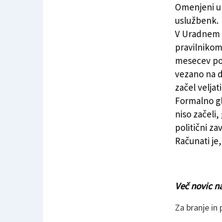
Omenjeni u
uslužbenk.
V Uradnem l
pravilnikom
mesecev pod
vezano na d
začel veljat
Formalno gl
niso začeli,
politični za
Računati je
Več novic n
Za branje in