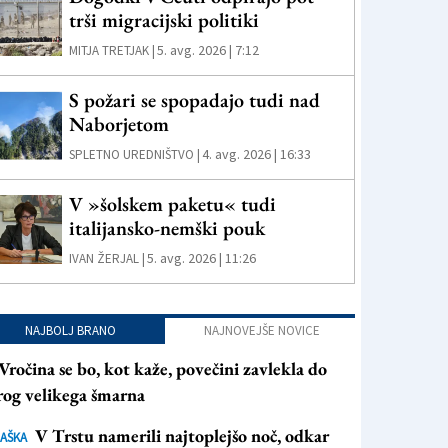
trši migracijski politiki
5. avg. 2026 | 7:12
MITJA TRETJAK |
S požari se spopadajo tudi nad
Naborjetom
4. avg. 2026 | 16:33
SPLETNO UREDNIŠTVO |
V »šolskem paketu« tudi
italijansko-nemški pouk
5. avg. 2026 | 11:26
IVAN ŽERJAL |
NAJBOLJ BRANO
NAJNOVEJŠE NOVICE
Vročina se bo, kot kaže, povečini zavlekla do
rog velikega šmarna
V Trstu namerili najtoplejšo noč, odkar
AŠKA