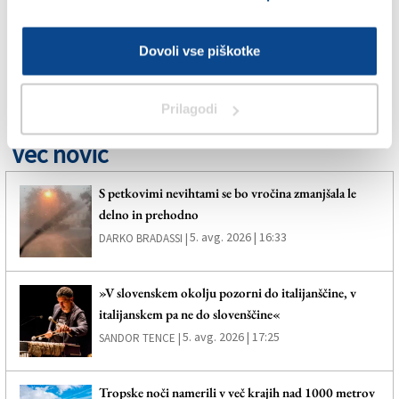
RAZDRTO
Dovoli vse piškotke
SPLETNO UREDNIŠTVO
Prilagodi
Več novic
S petkovimi nevihtami se bo vročina zmanjšala le
delno in prehodno
5. avg. 2026 | 16:33
DARKO BRADASSI |
»V slovenskem okolju pozorni do italijanščine, v
italijanskem pa ne do slovenščine«
5. avg. 2026 | 17:25
SANDOR TENCE |
Tropske noči namerili v več krajih nad 1000 metrov