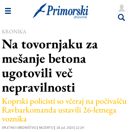
Novice
Tržaška
KRONIKA
Goriška
Na tovornjaku za
Kultura
mešanje betona
Šport
ugotovili več
Še
nepravilnosti
Vreme
V Kioskih
Koprski policisti so včeraj na počivašču
Ravbarkomanda ustavili 26-letnega
voznika
Uredništvo
SPLETNO UREDNIŠTVO
|
RAZDRTO
|
18. jul. 2025 | 12:24
Oglasi