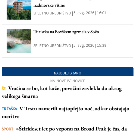
nadmorske višine
5. avg. 2026 | 16:01
SPLETNO UREDNIŠTVO |
Turistka na Bovškem zgrmela v Sočo
5. avg. 2026 | 15:38
SPLETNO UREDNIŠTVO |
NAJBOLJ BRANO
NAJNOVEJŠE NOVICE
Vročina se bo, kot kaže, povečini zavlekla do okrog
ŠE
velikega šmarna
V Trstu namerili najtoplejšo noč, odkar obstajajo
TRŽAŠKA
meritve
»Štirideset let po vzponu na Broad Peak je čas, da
ŠPORT