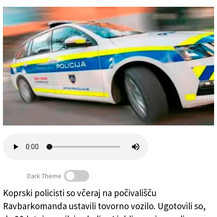
Založnik
Zadruga PD
Naročnine
Dark Theme
Koprski policisti so včeraj na počivališču
Ravbarkomanda ustavili tovorno vozilo. Ugotovili so,
Policija, fotografija je simbolična (ARHIV)