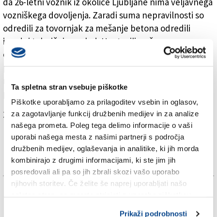
da 26-letni voznik iz okolice Ljubljane nima veljavnega
vozniškega dovoljenja. Zaradi suma nepravilnosti so
odredili za tovornjak za mešanje betona odredili
izredni tehnični pregled. Ugotovili so čezmerno
obrabo zgibov, pomanjkljivosti na svetlobnih virih in
puščanje tekočin, ki škodujejo okolju. Izdali so plačilni
nalog in podali obdolžilni predlog, sledi še hitri
Ta spletna stran vsebuje piškotke
postopek zoper podjetje.
Piškotke uporabljamo za prilagoditev vsebin in oglasov,
Za branje in pisanje komentarjev
je potrebna prijava
za zagotavljanje funkcij družbenih medijev in za analize
našega prometa. Poleg tega delimo informacije o vaši
uporabi našega mesta z našimi partnerji s področja
družbenih medijev, oglaševanja in analitike, ki jih morda
kombinirajo z drugimi informacijami, ki ste jim jih
posredovali ali pa so jih zbrali skozi vašo uporabo
njihovih storitev. Če želite še naprej uporabljati našo
TAGS:
spletno stran, se morate strinjati z uporabo piškotkov.
Prikaži podrobnosti
KRONIKA