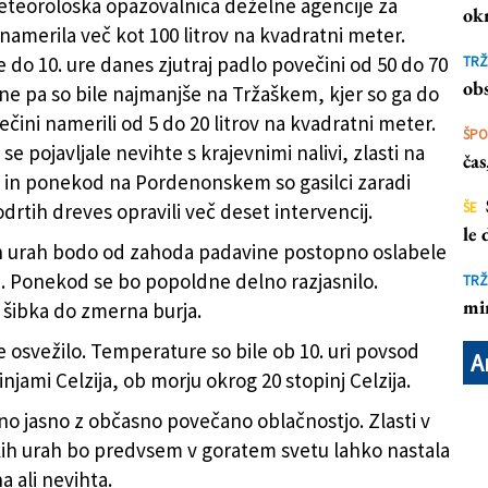
meteorološka opazovalnica deželne agencije za
ok
namerila več kot 100 litrov na kvadratni meter.
 do 10. ure danes zjutraj padlo povečini od 50 do 70
TRŽ
.15 (DOM NA MATAJURE/WHAT’SUP CAMS)
obs
čine pa so bile najmanjše na Tržaškem, kjer so ga do
ečini namerili od 5 do 20 litrov na kvadratni meter.
ŠP
e pojavljale nevihte s krajevnimi nalivi, zlasti na
ča
in ponekod na Pordenonskem so gasilci zaradi
drtih dreves opravili več deset intervencij.
ŠE
le
h urah bodo od zahoda padavine postopno oslabele
. Ponekod se bo popoldne delno razjasnilo.
TRŽ
mi
 šibka do zmerna burja.
e osvežilo. Temperature so bile ob 10. uri povsod
A
njami Celzija, ob morju okrog 20 stopinj Celzija.
lno jasno z občasno povečano oblačnostjo. Zlasti v
h urah bo predvsem v goratem svetu lahko nastala
a ali nevihta.