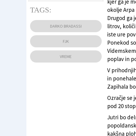
kjer ga je 
TAGS:
okolje Arpa 
Drugod ga je
Spletna kamera na Matajurju danes ob 11
litrov, koli
DARKO BRADASSI
iste ure pov
FJK
Ponekod so s
Videmskem 
VREME
poplav in po
V prihodnji
in ponehale
Zapihala bo
Ozračje se j
pod 20 stopi
Jutri bo de
popoldanski
kakšna ploh