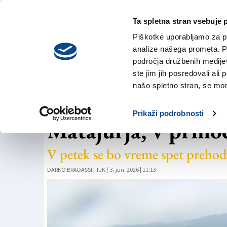
Ta spletna stran vsebuje 
VREME
četrtek,
DANES
Piškotke uporabljamo za pr
6. avgusta 2026
analize našega prometa. Po
področja družbenih medijev,
ste jim jih posredovali ali 
VREME
našo spletno stran, se mora
Največ dežja padl
Prikaži podrobnosti
Matajurja, v priho
V petek se bo vreme spet preho
DARKO BRADASSI
|
FJK
|
3. jun. 2026 | 11:13