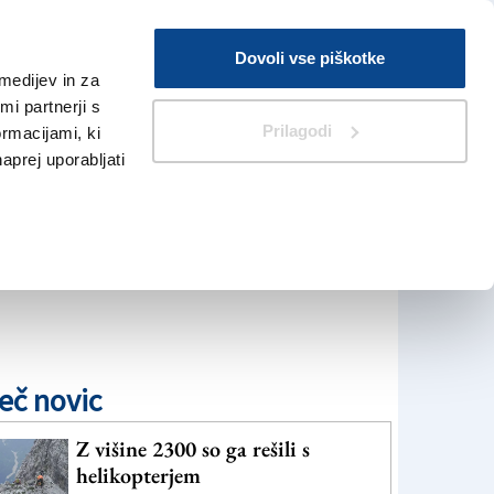
Prijava
Dovoli vse piškotke
medijev in za
Iskanje
V Kioskih
i partnerji s
Prilagodi
ormacijami, ki
naprej uporabljati
eč novic
Z višine 2300 so ga rešili s
helikopterjem