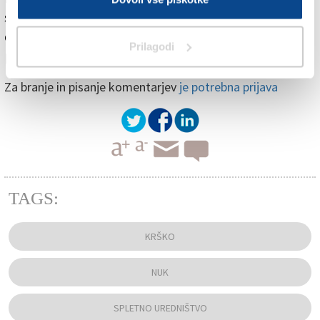
sistemi so bili na razpolago, odziv opreme in osebja na
dogodek je bil v skladu s projektnimi osnovami in
Prilagodi
pričakovanji, so navedli.
Za branje in pisanje komentarjev
je potrebna prijava
TAGS:
KRŠKO
NUK
SPLETNO UREDNIŠTVO