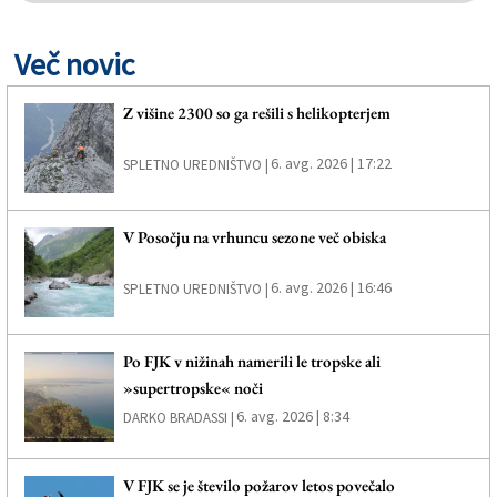
Več novic
Z višine 2300 so ga rešili s helikopterjem
6. avg. 2026 | 17:22
SPLETNO UREDNIŠTVO |
V Posočju na vrhuncu sezone več obiska
6. avg. 2026 | 16:46
SPLETNO UREDNIŠTVO |
Po FJK v nižinah namerili le tropske ali
»supertropske« noči
6. avg. 2026 | 8:34
DARKO BRADASSI |
V FJK se je število požarov letos povečalo