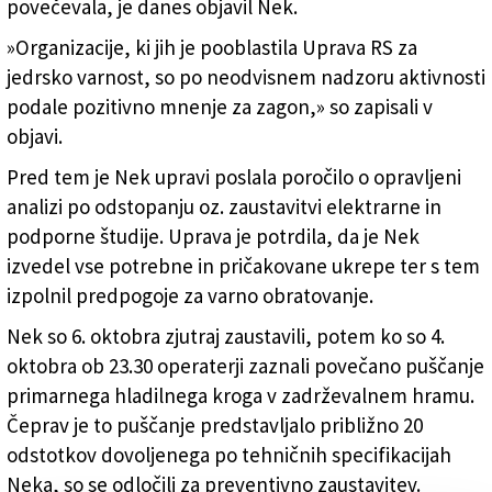
povečevala, je danes objavil Nek.
»Organizacije, ki jih je pooblastila Uprava RS za
jedrsko varnost, so po neodvisnem nadzoru aktivnosti
podale pozitivno mnenje za zagon,» so zapisali v
objavi.
Pred tem je Nek upravi poslala poročilo o opravljeni
analizi po odstopanju oz. zaustavitvi elektrarne in
podporne študije. Uprava je potrdila, da je Nek
izvedel vse potrebne in pričakovane ukrepe ter s tem
izpolnil predpogoje za varno obratovanje.
Nek so 6. oktobra zjutraj zaustavili, potem ko so 4.
oktobra ob 23.30 operaterji zaznali povečano puščanje
primarnega hladilnega kroga v zadrževalnem hramu.
Čeprav je to puščanje predstavljalo približno 20
odstotkov dovoljenega po tehničnih specifikacijah
Neka, so se odločili za preventivno zaustavitev.