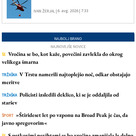
6. avg. 2026 | 7:33
IVAN ŽERJAL |
NAJBOLJ BRANO
NAJNOVEJŠE NOVICE
Vročina se bo, kot kaže, povečini zavlekla do okrog
ŠE
velikega šmarna
V Trstu namerili najtoplejšo noč, odkar obstajajo
TRŽAŠKA
meritve
Policisti izsledili deklico, ki se je oddaljila od
TRŽAŠKA
staršev
»Štirideset let po vzponu na Broad Peak je čas, da
ŠPORT
javno spregovorim«
S petkovimi nevihtami se bo vročina zmanjšala le delno
ŠE