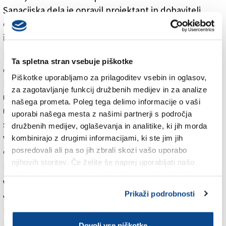
Sanacijska dela je opravil projektant in dobavitelj
opreme Westinghouse ob podpori slovenske
industrije.
Po preiskavah so se odločili za zamenjavo segmentov
Ta spletna stran vsebuje piškotke
obeh cevovodov od priključka na reaktorski posodi.
Piškotke uporabljamo za prilagoditev vsebin in oglasov,
Po pripravah, v katerih so se med drugim varilci
za zagotavljanje funkcij družbenih medijev in za analize
usposabljali v modelu, ki je po velikosti in razporeditvi
našega prometa. Poleg tega delimo informacije o vaši
ustrezal prostoru, v katerem so nato opravljali dela,
uporabi našega mesta z našimi partnerji s področja
so popravilo nato izvedli. Kot pojasnjujejo v Neku, so
družbenih medijev, oglaševanja in analitike, ki jih morda
vgradili nove materiale, ki so po specifikacijah enaki
kombinirajo z drugimi informacijami, ki ste jim jih
posredovali ali pa so jih zbrali skozi vašo uporabo
originalnim, vse nove zvare pa so pregledali s
njihovih storitev. Če želite še naprej uporabljati našo
predpisanimi neporušnimi postopki.
spletno stran, se morate strinjati z uporabo piškotkov.
V elektrarni zagotavljajo, da med puščanjem jedrska
Prikaži podrobnosti
varnost ni bila ogrožena, saj je bilo puščanje v mejah,
ki omogočajo normalno obratovanje elektrarne.
Izpustov radionuklidov v okolico ni bilo, vsi varnostni
Dovoli vse piškotke