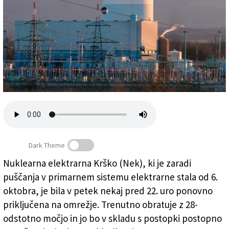
Založnik
Zadruga PD
Naročnine
Dark Theme
Nuklearna elektrarna Krško (Nek), ki je zaradi
puščanja v primarnem sistemu elektrarne stala od 6.
Nuklearna elektrarna Krško (ARHIV)
oktobra, je bila v petek nekaj pred 22. uro ponovno
priključena na omrežje. Trenutno obratuje z 28-
odstotno močjo in jo bo v skladu s postopki postopno