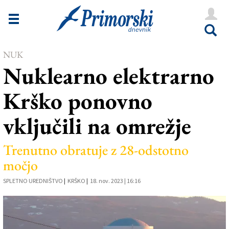
Novice
Tržaška
NUK
Goriška
Nuklearno elektrarno
Kultura
Krško ponovno
Šport
vključili na omrežje
Še
Vreme
Trenutno obratuje z 28-odstotno
močjo
V Kioskih
SPLETNO UREDNIŠTVO
|
KRŠKO
|
18. nov. 2023 | 16:16
Uredništvo
Oglasi