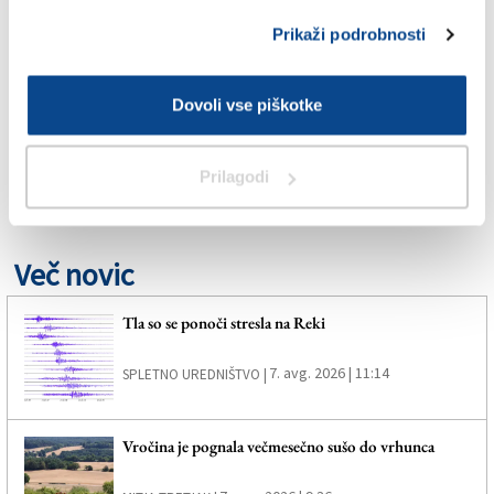
TAGS:
Prikaži podrobnosti
KRONIKA
Dovoli vse piškotke
MARIBOR
Prilagodi
STA
Več novic
Tla so se ponoči stresla na Reki
7. avg. 2026 | 11:14
SPLETNO UREDNIŠTVO |
Vročina je pognala večmesečno sušo do vrhunca