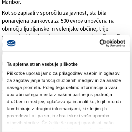
Maribor.
Kot so zapisali v sporočilu za javnost, sta bila
ponarejena bankovca za 500 evrov unovčena na
območju ljubljanske in velenjske občine, trije
ponarejeni bankovci za 200 evrov na območju občine
Novo mesto, dva za 20 evrov pa na območju občin Ptuj
in Hajdina.
Policisti bodo po zbranih obvestilih podali kazensko
Ta spletna stran vsebuje piškotke
ovadbo na okrožno državno tožilstvo, so še navedli v
Piškotke uporabljamo za prilagoditev vsebin in oglasov,
PU Maribor.
za zagotavljanje funkcij družbenih medijev in za analize
našega prometa. Poleg tega delimo informacije o vaši
Za branje in pisanje komentarjev
je potrebna prijava
uporabi našega mesta z našimi partnerji s področja
družbenih medijev, oglaševanja in analitike, ki jih morda
kombinirajo z drugimi informacijami, ki ste jim jih
posredovali ali pa so jih zbrali skozi vašo uporabo
njihovih storitev. Če želite še naprej uporabljati našo
spletno stran, se morate strinjati z uporabo piškotkov.