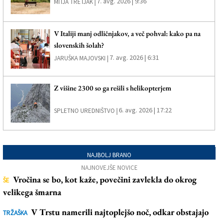
7. avg. 2026 | 9:36
MITJA TRETJAK |
V Italiji manj odličnjakov, a več pohval: kako pa na
slovenskih šolah?
7. avg. 2026 | 6:31
JARUŠKA MAJOVSKI |
Z višine 2300 so ga rešili s helikopterjem
6. avg. 2026 | 17:22
SPLETNO UREDNIŠTVO |
NAJBOLJ BRANO
NAJNOVEJŠE NOVICE
Vročina se bo, kot kaže, povečini zavlekla do okrog
ŠE
velikega šmarna
V Trstu namerili najtoplejšo noč, odkar obstajajo
TRŽAŠKA