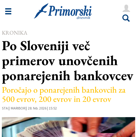
Novice
Tržaška
KRONIKA
Goriška
Po Sloveniji več
Kultura
primerov unovčenih
Šport
ponarejenih bankovcev
Še
Vreme
Poročajo o ponarejenih bankovcih za
500 evrov, 200 evrov in 20 evrov
V Kioskih
STA
|
MARIBOR
|
28. feb. 2026 | 15:52
Uredništvo
Oglasi