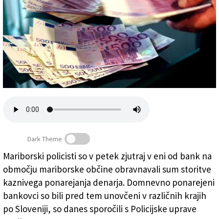
Založnik
Zadruga PD
Naročnine
Dark Theme
Mariborski policisti so v petek zjutraj v eni od bank na
Poročajo med drugim o ponarejenih bankovcih za 500
območju mariborske občine obravnavali sum storitve
evrov (ANSA)
kaznivega ponarejanja denarja. Domnevno ponarejeni
bankovci so bili pred tem unovčeni v različnih krajih
po Sloveniji, so danes sporočili s Policijske uprave