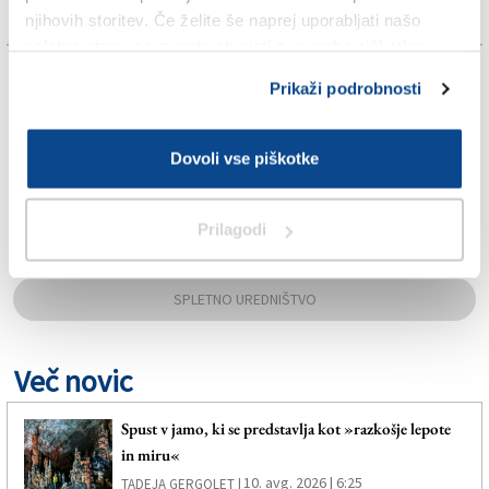
njihovih storitev. Če želite še naprej uporabljati našo
spletno stran, se morate strinjati z uporabo piškotkov.
TAGS:
Prikaži podrobnosti
KULTURA
Dovoli vse piškotke
MANJŠINE
Prilagodi
NOVA GORICA
SPLETNO UREDNIŠTVO
Več novic
Spust v jamo, ki se predstavlja kot »razkošje lepote
in miru«
10. avg. 2026 | 6:25
TADEJA GERGOLET |