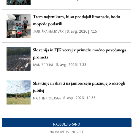
Trem najstnikom, ki so prodajali limonade, bodo
mopede podarili
9. avg. 2026 | 7:15
JARUŠKA MAJOVSKI |
Slovenija in FJK včeraj v primežu močno povečanega
prometa
9. avg. 2026 | 7:33
IVAN ŽERJAL |
Skavtinje in skavti na jamboreeju praznujejo okrogli
jubilej
8. avg. 2026 | 18:55
MARTIN POLJSAK |
NAJBOLJ BRANO
NAJNOVEJŠE NOVICE