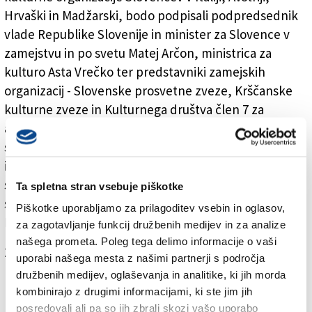
Hrvaški in Madžarski, bodo podpisali podpredsednik
vlade Republike Slovenije in minister za Slovence v
zamejstvu in po svetu Matej Arčon, ministrica za
kulturo Asta Vrečko ter predstavniki zamejskih
organizacij - Slovenske prosvetne zveze, Krščanske
kulturne zveze in Kulturnega društva člen 7 za
avstrijsko Štajersko - Pavlova hiša iz Avstrije, Zveze
slovenskih kulturnih društev ETS, Slovenske prosvete
in Zveze slovenske katoliške prosvete iz Italije, Zveze
slovenskih društev na Hrvaškem ter Državne
Ta spletna stran vsebuje piškotke
slovenske samouprave in Zveze Slovencev na
Piškotke uporabljamo za prilagoditev vsebin in oglasov,
Madžarskem.
za zagotavljanje funkcij družbenih medijev in za analize
našega prometa. Poleg tega delimo informacije o vaši
Za branje in pisanje komentarjev
je potrebna prijava
uporabi našega mesta z našimi partnerji s področja
družbenih medijev, oglaševanja in analitike, ki jih morda
kombinirajo z drugimi informacijami, ki ste jim jih
posredovali ali pa so jih zbrali skozi vašo uporabo