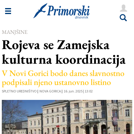
Novice
Tržaška
MANJŠINE
Goriška
Rojeva se Zamejska
Kultura
kulturna koordinacija
Šport
Še
V Novi Gorici bodo danes slavnostno
podpisali njeno ustanovno listino
Vreme
SPLETNO UREDNIŠTVO
|
NOVA GORICA
|
16. jun. 2025 | 13:02
V Kioskih
Uredništvo
Oglasi