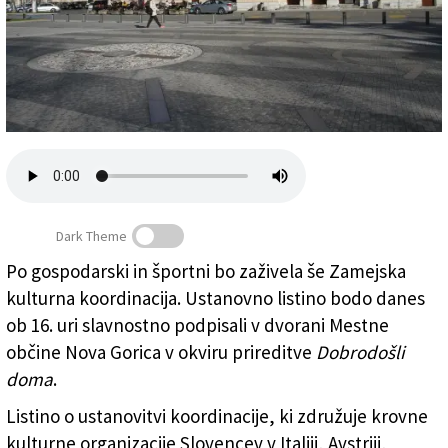
Založnik
Zadruga PD
Naročnine
Dark Theme
Po gospodarski in športni bo zaživela še Zamejska
kulturna koordinacija. Ustanovno listino bodo danes
Trg Transalpina-Trg Evrope med Goricama (BUMBACA)
ob 16. uri slavnostno podpisali v dvorani Mestne
občine Nova Gorica v okviru prireditve
Dobrodošli
doma
.
Listino o ustanovitvi koordinacije, ki združuje krovne
kulturne organizacije Slovencev v Italiji, Avstriji,