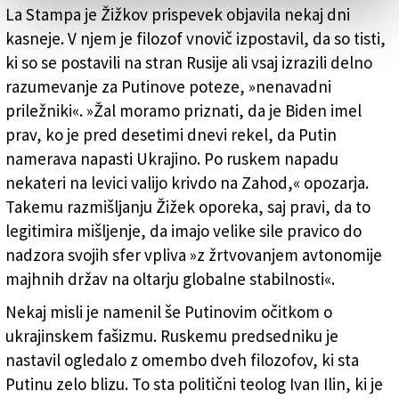
La Stampa je Žižkov prispevek objavila nekaj dni
kasneje. V njem je filozof vnovič izpostavil, da so tisti,
ki so se postavili na stran Rusije ali vsaj izrazili delno
razumevanje za Putinove poteze, »nenavadni
priležniki«. »Žal moramo priznati, da je Biden imel
prav, ko je pred desetimi dnevi rekel, da Putin
namerava napasti Ukrajino. Po ruskem napadu
nekateri na levici valijo krivdo na Zahod,« opozarja.
Takemu razmišljanju Žižek oporeka, saj pravi, da to
legitimira mišljenje, da imajo velike sile pravico do
nadzora svojih sfer vpliva »z žrtvovanjem avtonomije
majhnih držav na oltarju globalne stabilnosti«.
Nekaj misli je namenil še Putinovim očitkom o
ukrajinskem fašizmu. Ruskemu predsedniku je
nastavil ogledalo z omembo dveh filozofov, ki sta
Putinu zelo blizu. To sta politični teolog Ivan Ilin, ki je