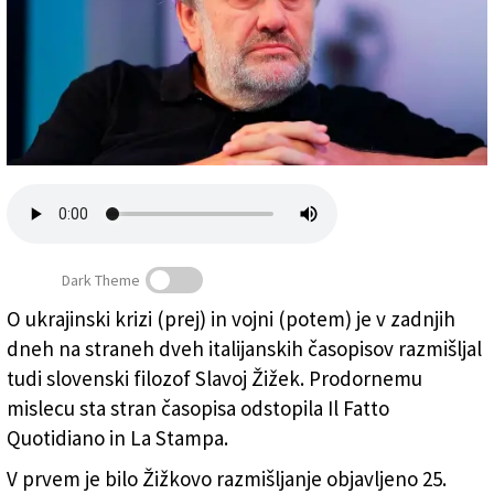
Založnik
Zadruga PD
Naročnine
Dark Theme
O ukrajinski krizi (prej) in vojni (potem) je v zadnjih
dneh na straneh dveh italijanskih časopisov razmišljal
Slavoj Žižek (ANSA)
tudi slovenski filozof Slavoj Žižek. Prodornemu
mislecu sta stran časopisa odstopila Il Fatto
Quotidiano in La Stampa.
V prvem je bilo Žižkovo razmišljanje objavljeno 25.