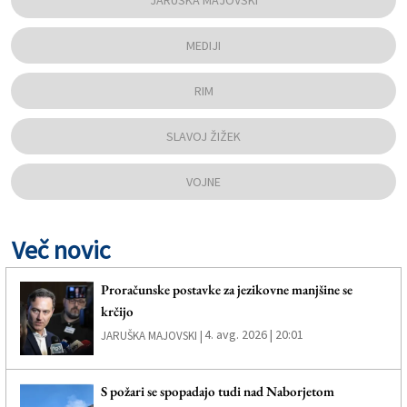
JARUŠKA MAJOVSKI
MEDIJI
RIM
SLAVOJ ŽIŽEK
VOJNE
Več novic
Proračunske postavke za jezikovne manjšine se
krčijo
4. avg. 2026 | 20:01
JARUŠKA MAJOVSKI |
S požari se spopadajo tudi nad Naborjetom