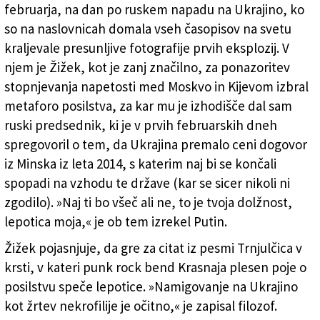
februarja, na dan po ruskem napadu na Ukrajino, ko
so na naslovnicah domala vseh časopisov na svetu
kraljevale presunljive fotografije prvih eksplozij. V
njem je Žižek, kot je zanj značilno, za ponazoritev
stopnjevanja napetosti med Moskvo in Kijevom izbral
metaforo posilstva, za kar mu je izhodišče dal sam
ruski predsednik, ki je v prvih februarskih dneh
spregovoril o tem, da Ukrajina premalo ceni dogovor
iz Minska iz leta 2014, s katerim naj bi se končali
spopadi na vzhodu te države (kar se sicer nikoli ni
zgodilo). »Naj ti bo všeč ali ne, to je tvoja dolžnost,
lepotica moja,« je ob tem izrekel Putin.
Žižek pojasnjuje, da gre za citat iz pesmi Trnjulčica v
krsti, v kateri punk rock bend Krasnaja plesen poje o
posilstvu speče lepotice. »Namigovanje na Ukrajino
kot žrtev nekrofilije je očitno,« je zapisal filozof.