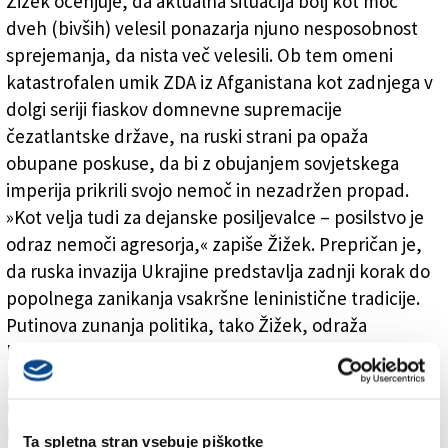
Žižek ocenjuje, da aktualna situacija bolj kot moč
dveh (bivših) velesil ponazarja njuno nesposobnost
sprejemanja, da nista več velesili. Ob tem omeni
katastrofalen umik ZDA iz Afganistana kot zadnjega v
dolgi seriji fiaskov domnevne supremacije
čezatlantske države, na ruski strani pa opaža
obupane poskuse, da bi z obujanjem sovjetskega
imperija prikrili svojo nemoč in nezadržen propad.
»Kot velja tudi za dejanske posiljevalce – posilstvo je
odraz nemoči agresorja,« zapiše Žižek. Prepričan je,
da ruska invazija Ukrajine predstavlja zadnji korak do
popolnega zanikanja vsakršne leninistične tradicije.
Putinova zunanja politika, tako Žižek, odraža
kontinuiteto s carsko-stalinistično linijo, zato ne
preseneča, da je »Putin le nekaj dni pred vojaškim
napadom ponovil svojo že dalj časa znano misel, da je
Lenin ‘stvaritelj Ukrajine’. Bolj jasno ne bi moglo biti.«
Ta spletna stran vsebuje piškotke