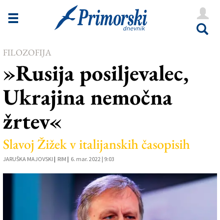
Novice
Tržaška
FILOZOFIJA
Goriška
»Rusija posiljevalec,
Kultura
Ukrajina nemočna
Šport
žrtev«
Še
Vreme
Slavoj Žižek v italijanskih časopisih
V Kioskih
JARUŠKA MAJOVSKI
|
RIM
|
6. mar. 2022 | 9:03
Uredništvo
Oglasi