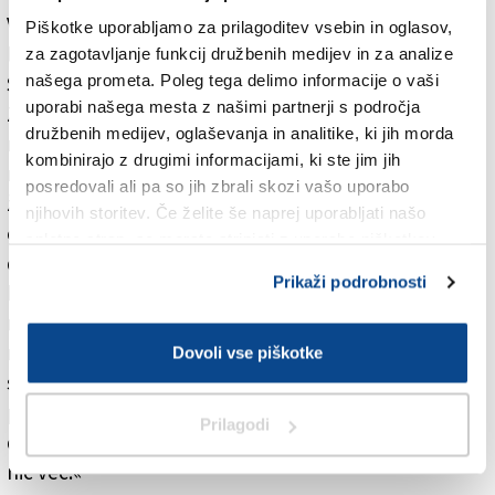
V sklepnem delu Žižek naslovi še dilemo preštevilnih
Piškotke uporabljamo za prilagoditev vsebin in oglasov,
levičarjev, ki vztrajajo s podporo Rusiji (kot naslednici
za zagotavljanje funkcij družbenih medijev in za analize
našega prometa. Poleg tega delimo informacije o vaši
Sovjetske zveze, ki edina nasprotuje imperializmu
uporabi našega mesta z našimi partnerji s področja
ZDA). »Čas je, da priznate: Putin je konservativni
družbenih medijev, oglaševanja in analitike, ki jih morda
nacionalist.« Prosto po Leninu – kaj storiti? »Kdor, kot
kombinirajo z drugimi informacijami, ki ste jim jih
mi, živi v državah, iz katerih lahko spremljamo
posredovali ali pa so jih zbrali skozi vašo uporabo
žalostno komedijo posilstva, mora vedeti, da bo samo
njihovih storitev. Če želite še naprej uporabljati našo
odločna kastracija to preprečila,« piše Žižek, ki meni,
spletno stran, se morate strinjati z uporabo piškotkov.
da mora mednarodna javnost stremeti h kirurški
Prikaži podrobnosti
kastraciji Rusije in, do neke mere, tudi ZDA. »To je
mogoče doseči z doslednim ignoriranjem in čim večjo
marginalizacijo, z obravnavanjem le-teh kot
Dovoli vse piškotke
sramotnih obscenosti, kot pogled na nekoga, ki se
podela kar na pločniku. Ob tem pa je treba zagotoviti,
Prilagodi
da na pogorišču njunih globalnih avtoritet ne zraste
nič več.«