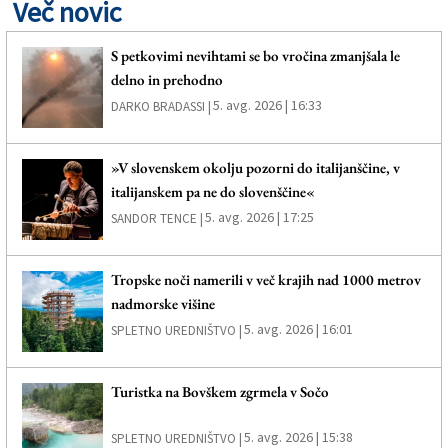
Več novic
S petkovimi nevihtami se bo vročina zmanjšala le
delno in prehodno
5. avg. 2026 | 16:33
DARKO BRADASSI |
»V slovenskem okolju pozorni do italijanščine, v
italijanskem pa ne do slovenščine«
5. avg. 2026 | 17:25
SANDOR TENCE |
Tropske noči namerili v več krajih nad 1000 metrov
nadmorske višine
5. avg. 2026 | 16:01
SPLETNO UREDNIŠTVO |
Turistka na Bovškem zgrmela v Sočo
5. avg. 2026 | 15:38
SPLETNO UREDNIŠTVO |