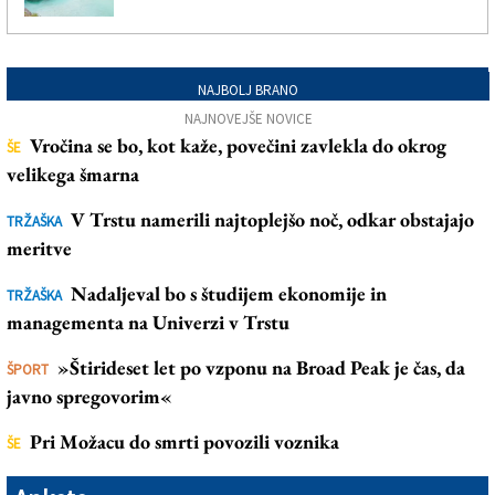
NAJBOLJ BRANO
NAJNOVEJŠE NOVICE
Vročina se bo, kot kaže, povečini zavlekla do okrog
ŠE
velikega šmarna
V Trstu namerili najtoplejšo noč, odkar obstajajo
TRŽAŠKA
meritve
Nadaljeval bo s študijem ekonomije in
TRŽAŠKA
managementa na Univerzi v Trstu
»Štirideset let po vzponu na Broad Peak je čas, da
ŠPORT
javno spregovorim«
Pri Možacu do smrti povozili voznika
ŠE