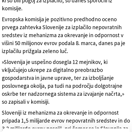
ki so bili pogoj za izplačilo, so danes sporočili iz
komisije.
Evropska komisija je pozitivno predhodno oceno
prvega zahtevka Slovenije za izplačilo nepovratnih
sredstev iz mehanizma za okrevanje in odpornost v
višini 50 milijonov evrov podala 8. marca, danes pa je
izplačilu prižgala zeleno luč.
»Slovenija je uspešno dosegla 12 mejnikov, ki
vključujejo ukrepe za digitalno preobrazbo
gospodarstva in javne uprave, ter za izboljšanje
poslovnega okolja, pa tudi na področju dolgotrajne
oskrbe ter nadzornega sistema za izvajanje načrta,»
so zapisali v komisiji.
Sloveniji iz mehanizma za okrevanje in odpornost
pripada 1,5 milijarde evrov nepovratnih sredstev in do
3,2 milijarde evrov posojil, pri čemer se je Slovenija za