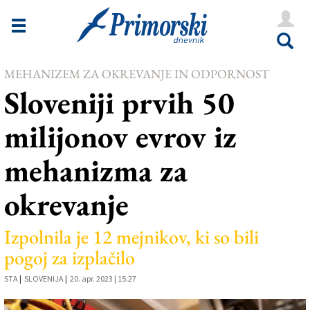
Novice
Tržaška
MEHANIZEM ZA OKREVANJE IN ODPORNOST
Goriška
Sloveniji prvih 50
Kultura
milijonov evrov iz
Šport
mehanizma za
Še
okrevanje
Vreme
V Kioskih
Izpolnila je 12 mejnikov, ki so bili
pogoj za izplačilo
Uredništvo
STA
|
SLOVENIJA
|
20. apr. 2023 | 15:27
Oglasi