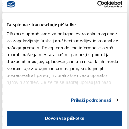
zdaj odločila, da bo ob nepovratnih sredstvih
uporabila za 705 milijonov evrov posojil. Do zdaj je
prejela 281 milijonov evrov, ki vključujejo današnje
Ta spletna stran vsebuje piškotke
plačilo in 231 milijonov evrov predfinanciranja, ki ga je
Piškotke uporabljamo za prilagoditev vsebin in oglasov,
prejela septembra 2021.
za zagotavljanje funkcij družbenih medijev in za analize
Ministrstvo za finance je medtem pripravilo izhodiščni
našega prometa. Poleg tega delimo informacije o vaši
seznam naložb, ki bodo ali izločene iz
uporabi našega mesta z našimi partnerji s področja
posodobljenega načrta za okrevanje in odpornost ali
družbenih medijev, oglaševanja in analitike, ki jih morda
kombinirajo z drugimi informacijami, ki ste jim jih
bo njihovo financiranje z nepovratnimi sredstvi v
posredovali ali pa so jih zbrali skozi vašo uporabo
načrtu zmanjšano. Slovenija mora namreč načrt
njihovih storitev. Če želite še naprej uporabljati našo
prilagoditi med drugim zaradi zmanjšanja predvidenih
spletno stran, se morate strinjati z uporabo piškotkov.
nepovratnih sredstev za 286 milijonov na 1,49
milijarde evrov (zaradi ugodnejših gospodarskih
Prikaži podrobnosti
gibanj v letih 2020 in 2021 od prvotnih ocen) ter
vključitve ciljev načrta REPowerEU za zmanjšanje
Dovoli vse piškotke
odvisnosti od ruskih energentov.