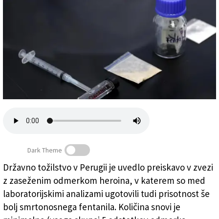
Založnik
Zadruga PD
Naročnine
Dark Theme
Državno tožilstvo v Perugii je uvedlo preiskavo v zvezi
Fentanil si je mogoče vbrizgniti ali ga zaužiti v obliki
z zaseženim odmerkom heroina, v katerem so med
tablete, posledice pa so pogosto smrtne (ANSA)
laboratorijskimi analizami ugotovili tudi prisotnost še
bolj smrtonosnega fentanila. Količina snovi je