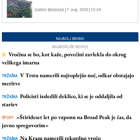
7. avg. 2026 | 15:34
DARKO BRADASSI |
NAJBOLJ BRANO
NAJNOVEJŠE NOVICE
Vročina se bo, kot kaže, povečini zavlekla do okrog
ŠE
velikega šmarna
V Trstu namerili najtoplejšo noč, odkar obstajajo
TRŽAŠKA
meritve
Policisti izsledili deklico, ki se je oddaljila od
TRŽAŠKA
staršev
»Štirideset let po vzponu na Broad Peak je čas, da
ŠPORT
javno spregovorim«
Na Krasu namerili rekordno vročo
TRŽAŠKA