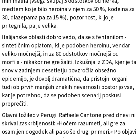
minimalna (vsega skupaj 5 odstotkov odmerka,
medtem ko je bilo heroina v njem za 50 %, kodeina za
30, diazepama pa za 15 %), pozornost, ki jo je
pritegnila, pa je velika.
Italijanske oblasti dobro vedo, da se s fentanilom -
sintetičnim opiatom, ki je podoben heroinu, vendar
veliko močnejši, in za 80 odstotkov močnejši od
morfija - nikakor ne gre šaliti. Izkušnja iz ZDA, kjer je ta
snov v zadnjem desetletju povzročila obsežno
epidemijo, je dovolj dramatična, da pristojni organi
tudi ob prvih manjših znakih nevarnosti postorijo vse,
kar je potrebno, da se podoben scenarij poskusi
preprečiti.
Glavni tožilec v Perugii Raffaele Cantone pred dnevi ni
skrival zaskrbljenosti: »Hočem razumeti, ali gre za
osamljen dogodek ali pa so še drugi primeri.« Po objavi