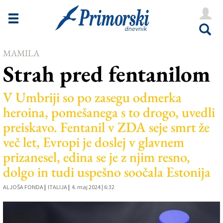
Novice
Tržaška
MAMILA
Goriška
Strah pred fentanilom
Kultura
V Umbriji so po zasegu odmerka
Šport
heroina, pomešanega s to drogo, uvedli
Še
preiskavo. Fentanil v ZDA seje smrt že
več let, Evropi je doslej v glavnem
Vreme
prizanesel, edina se je z njim resno,
V Kioskih
dolgo in tudi uspešno soočala Estonija
ALJOŠA FONDA
|
ITALIJA
|
4. maj 2024 | 6:32
Uredništvo
Oglasi