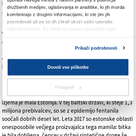
imeli opravka s prvimi primeri zlorabe tovrstnih
družbenih medijev, oglaševanja in analitike, ki jih morda
zdravil.
kombinirajo z drugimi informacijami, ki ste jim jih
Primera ZDA in Estonije
posredovali ali pa so jih zbrali skozi vašo uporabo
njihovih storitev. Če želite še naprej uporabljati našo
V ZDA je število smrti zaradi prekomernih odmerkov
spletno stran, se morate strinjati z uporabo piškotkov.
opiatov od leta 2014 strmo naraslo, v letu 2021 je
Prikaži podrobnosti
preseglo število 80.000, glavni motor tega
dramatičnega porasta pa je ravno fentanil. Najbolj so
izpostavljeni odvisniki, ki s heroina ali drugih drog
Dovoli vse piškotke
preidejo na veliko močnejšo snov, na katero niso
pripravljeni.
Prilagodi
Evropi je fentanil doslej v glavnem prizanesel, edina
izjema je mala Estonija. V tej baltski državi, ki šteje 1,3
milijona prebivalcev, so se z epidemijo fentanila
soočali dobrih deset let. Leta 2017 so estonske oblasti
onesposobile večjega proizvajalca tega mamila: bitka
je bila dobljena, čeprav v državi sintetične droge še