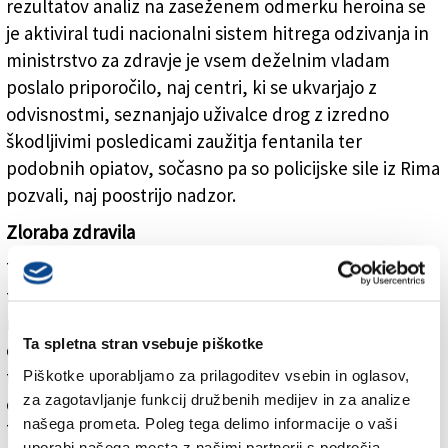
rezultatov analiz na zaseženem odmerku heroina se
je aktiviral tudi nacionalni sistem hitrega odzivanja in
ministrstvo za zdravje je vsem deželnim vladam
poslalo priporočilo, naj centri, ki se ukvarjajo z
odvisnostmi, seznanjajo uživalce drog z izredno
škodljivimi posledicami zaužitja fentanila ter
podobnih opiatov, sočasno pa so policijske sile iz Rima
pozvali, naj poostrijo nadzor.
Zloraba zdravila
To je prvič, da v Italiji zasežejo heroin, razredčen s
fentanilom. Po drugi strani pa se ta snov uporablja v
medicini kot protibolečinsko sredstvo in tudi v tej
Ta spletna stran vsebuje piškotke
obliki zna biti njegova nenadzorovana poraba zelo
tvegana. Na to je marca letos opozorila tudi vodja
Piškotke uporabljamo za prilagoditev vsebin in oglasov,
za zagotavljanje funkcij družbenih medijev in za analize
oddelka za odvisnosti zdravstvenega podjetja Asugi v
našega prometa. Poleg tega delimo informacije o vaši
Trstu Roberta Balestra, ki je potrdila, da so tudi tu že
uporabi našega mesta z našimi partnerji s področja