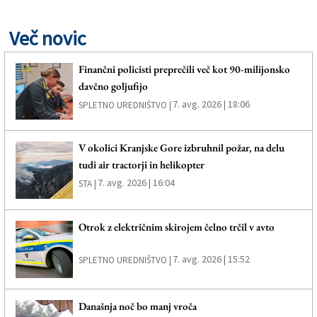
Več novic
Finančni policisti preprečili več kot 90-milijonsko
davčno goljufijo
7. avg. 2026 | 18:06
SPLETNO UREDNIŠTVO |
V okolici Kranjske Gore izbruhnil požar, na delu
tudi air tractorji in helikopter
7. avg. 2026 | 16:04
STA |
Otrok z električnim skirojem čelno trčil v avto
7. avg. 2026 | 15:52
SPLETNO UREDNIŠTVO |
Današnja noč bo manj vroča