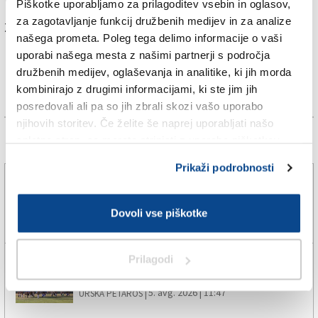
Piškotke uporabljamo za prilagoditev vsebin in oglasov,
za zagotavljanje funkcij družbenih medijev in za analize
Za branje in pisanje komentarjev
je potrebna prijava
našega prometa. Poleg tega delimo informacije o vaši
uporabi našega mesta z našimi partnerji s področja
družbenih medijev, oglaševanja in analitike, ki jih morda
kombinirajo z drugimi informacijami, ki ste jim jih
posredovali ali pa so jih zbrali skozi vašo uporabo
njihovih storitev. Če želite še naprej uporabljati našo
spletno stran, se morate strinjati z uporabo piškotkov.
Več novic
Prikaži podrobnosti
»Hat-trick« Milana, Daniel Skerl ponovno peti
Dovoli vse piškotke
5. avg. 2026 | 18:13
ERIK PICCINI |
Prilagodi
Sistiana Sesljan začel priprave na novo sezono
5. avg. 2026 | 11:47
URŠKA PETAROS |