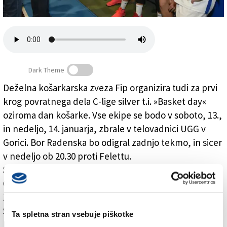
Založnik
Zadruga PD
Naročnine
Dark Theme
Deželna košarkarska zveza Fip organizira tudi za prvi
krog povratnega dela C-lige silver t.i. »Basket day«
Košarkarski »Basket Day« v Gorici
oziroma dan košarke. Vse ekipe se bodo v soboto, 13.,
in nedeljo, 14. januarja, zbrale v telovadnici UGG v
Gorici. Bor Radenska bo odigral zadnjo tekmo, in sicer
v nedeljo ob 20.30 proti Felettu.
SPORED
: 13.1.: 16.00 DGM - Don Bosco, 18.00
Cordenons - UBC, 20.00 Romans - San Daniele; 14.1.:
14.30 Fagagna - Servolana, 16.30 Dinamo -
Spilimbergo, 18.30 Latisana - Goriziana, 20.30 Bor
Ta spletna stran vsebuje piškotke
Radenska - Feletto