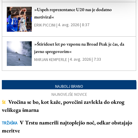
»Uspeh reprezentance U20 nas je dodatno
motiviral«
4. avg. 2026 | 8:37
ERIK PICCINI |
»Štirideset let po vzponu na Broad Peak je čas, da
javno spregovorim«
4. avg. 2026 | 7:33
MARJAN KEMPERLE |
NAJBOLJ BRANO
NAJNOVEJŠE NOVICE
Vročina se bo, kot kaže, povečini zavlekla do okrog
ŠE
velikega šmarna
V Trstu namerili najtoplejšo noč, odkar obstajajo
TRŽAŠKA
meritve