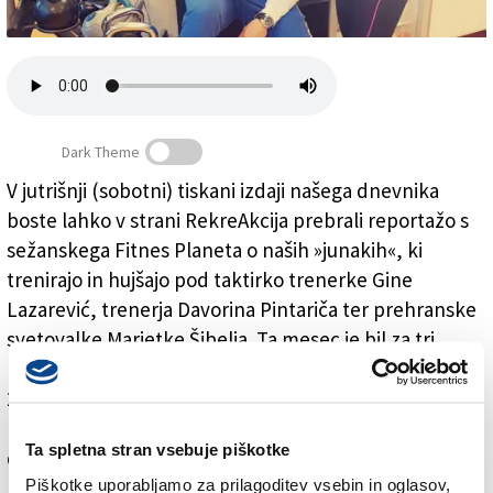
Založnik
Zadruga PD
Naročnine
Dark Theme
V jutrišnji (sobotni) tiskani izdaji našega dnevnika
boste lahko v strani RekreAkcija prebrali reportažo s
Postani fit tudi ti 2.0: v glavnem gre, toda ...
sežanskega Fitnes Planeta o naših »junakih«, ki
trenirajo in hujšajo pod taktirko trenerke Gine
Lazarević, trenerja Davorina Pintariča ter prehranske
svetovalke Marjetke Šibelja. Ta mesec je bil za tri
kandidate, ki nastopajo v naši akciji Postani fit tudi ti
2.0, pozitiven. Za eno pa ni šlo vse po načrtih. Več
boste lahko izvedeli v jutrišnji izdaji Primorskega
Ta spletna stran vsebuje piškotke
dnevnika.
Piškotke uporabljamo za prilagoditev vsebin in oglasov,