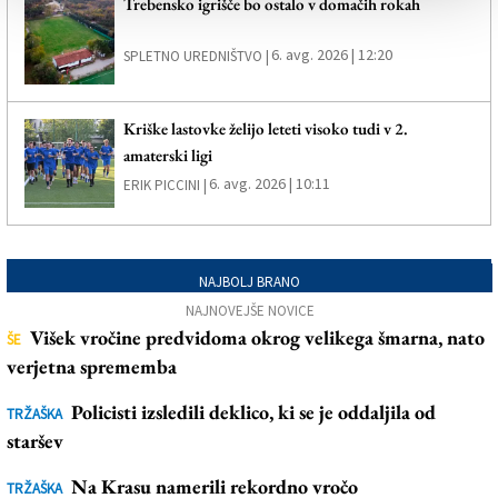
Trebensko igrišče bo ostalo v domačih rokah
6. avg. 2026 | 12:20
SPLETNO UREDNIŠTVO |
Kriške lastovke želijo leteti visoko tudi v 2.
amaterski ligi
6. avg. 2026 | 10:11
ERIK PICCINI |
NAJBOLJ BRANO
NAJNOVEJŠE NOVICE
Višek vročine predvidoma okrog velikega šmarna, nato
ŠE
verjetna sprememba
Policisti izsledili deklico, ki se je oddaljila od
TRŽAŠKA
staršev
Na Krasu namerili rekordno vročo
TRŽAŠKA