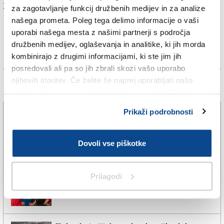
Za branje in pisanje komentarjev
je potrebna prijava
za zagotavljanje funkcij družbenih medijev in za analize
našega prometa. Poleg tega delimo informacije o vaši
uporabi našega mesta z našimi partnerji s področja
družbenih medijev, oglaševanja in analitike, ki jih morda
kombinirajo z drugimi informacijami, ki ste jim jih
posredovali ali pa so jih zbrali skozi vašo uporabo
njihovih storitev. Če želite še naprej uporabljati našo
Več novic
spletno stran, se morate strinjati z uporabo piškotkov.
Prikaži podrobnosti
V Nogometnem društvu Gorica je konec z
nogometom
7. avg. 2026 | 12:36
SPLETNO UREDNIŠTVO |
Dovoli vse piškotke
Nogometaši Triestine dobili nasprotnike v D-ligi
Prilagodi
6. avg. 2026 | 20:25
SPLETNO UREDNIŠTVO |