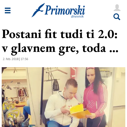
Novice
Tržaška
Postani fit tudi ti 2.0:
Goriška
v glavnem gre, toda ...
Kultura
Šport
2. feb. 2018 | 17:56
Še
Vreme
V Kioskih
Uredništvo
Oglasi