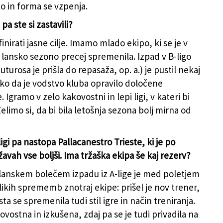
o in forma se vzpenja.
pa ste si zastavili?
inirati jasne cilje. Imamo mlado ekipo, ki se je v
z lansko sezono precej spremenila. Izpad v B-ligo
turosa je prišla do repasaža, op. a.) je pustil nekaj
ako da je vodstvo kluba opravilo določene
gramo v zelo kakovostni in lepi ligi, v kateri bi
 Želimo si, da bi bila letošnja sezona bolj mirna od
igi pa nastopa Pallacanestro Trieste, ki je po
avah vse boljši. Ima tržaška ekipa še kaj rezerv?
lanskem bolečem izpadu iz A-lige je med poletjem
likih sprememb znotraj ekipe: prišel je nov trener,
ta se spremenila tudi stil igre in način treniranja.
ovostna in izkušena, zdaj pa se je tudi privadila na