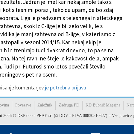
ezultate. Jadran je imel kar nekaj smole tako s
kot s tesnimi porazi, tako da upam, da bo zdaj
reobrata. Liga je predvsem s telesnega in atletskega
ahtevna, skok iz C-lige je bil zelo velik, le s
vidika je manj zahtevna od B-lige, v kateri smo z
stopali v sezoni 2014/15. Kar nekaj ekip je
ih in trenirajo tudi dvakrat dnevno, to pa se na
ozna. Na tej ravni ne šteje le kakovost dela, ampak
a. Tudi pri Futurosi smo letos povečali število
reningov s pet na osem.
 pisanje komentarjev
je potrebna prijava
ovina
Povezave
Založnik
Zadruga PD
KD Bubnič Magajna
Nar
ht
2026
© DZP doo - PRAE srl (št.DDV - P.IVA 00830510327) – Vse pravice p