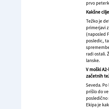
prvo peterk
Kakšne cilje 
Težko je def
primerjavi 
(naposled Fu
posledic, t
spremembe. I
radi ostali.
lanske.
V moški A2-l
začetnih tež
Seveda. Po 
prišlo do ve
posledično s
Ekipa je kak