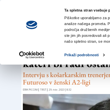
Ta spletna stran vsebuje 
VREME
sreda,
DANES
Piškotke uporabljamo za pr
5. avgusta 2026
analize našega prometa. Po
področja družbenih medijev,
ste jim jih posredovali ali 
KOŠARKA
našo spletno stran, se mora
»Igramo v zelo kako
Prikaži podrobnosti
kateri bi radi ostal
Intervju s košarkarskim trenerj
Futuroso v ženski A2-ligi
ERIK PICCINI
|
TRST
|
29. nov. 2023 | 8:32