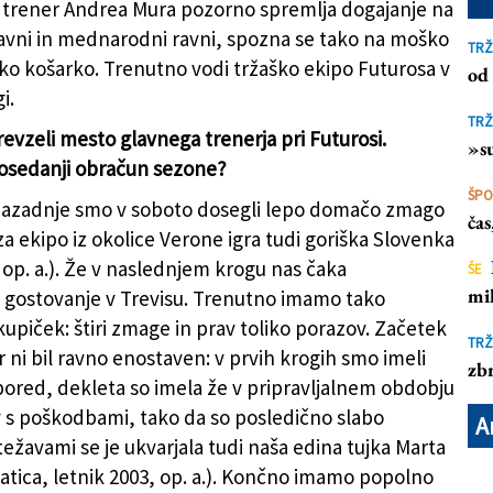
 trener Andrea Mura pozorno spremlja dogajanje na
žavni in mednarodni ravni, spozna se tako na moško
TRŽ
ko košarko. Trenutno vodi tržaško ekipo Futurosa v
od 
i.
na klopi Jadranove članske ekipe (ARHIV)
TRŽ
revzeli mesto glavnega trenerja pri Futurosi.
»su
osedanji obračun sezone?
ŠP
Nazadnje smo v soboto dosegli lepo domačo zmago
ča
za ekipo iz okolice Verone igra tudi goriška Slovenka
 op. a.). Že v naslednjem krogu nas čaka
ŠE
mil
ostovanje v Trevisu. Trenutno imamo tako
kupiček: štiri zmage in prav toliko porazov. Začetek
TRŽ
 ni bil ravno enostaven: v prvih krogih smo imeli
zbr
ored, dekleta so imela že v pripravljalnem obdobju
v s poškodbami, tako da so posledično slabo
A
 težavami se je ukvarjala tudi naša edina tujka Marta
vatica, letnik 2003, op. a.). Končno imamo popolno