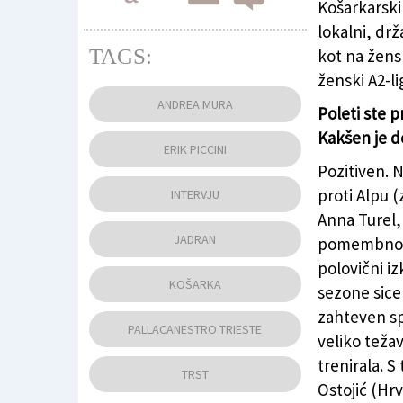
Košarkarski
lokalni, dr
TAGS:
kot na žens
ženski A2-lig
Andrea Mura je v svoji karieri dvakrat sedel 
ANDREA MURA
Poleti ste p
Kakšen je d
ERIK PICCINI
Pozitiven. 
proti Alpu (
INTERVJU
Anna Turel,
JADRAN
pomembno g
polovični iz
KOŠARKA
sezone sicer
zahteven sp
PALLACANESTRO TRIESTE
veliko teža
trenirala. S
TRST
Ostojić (Hr