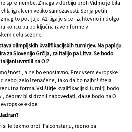
e spremembe. Zmaga v derbiju proti Vidmu je bila
e vlila igralcem veliko samozavesti. Serija petih
zmag to potrjuje. A2-liga je sicer zahtevno in dolgo
na koncu pa bo ključna raven forme v
kem delu sezone.
tava olimpijskih kvalifikacijskih turnirjev. Na papirju
ira za Slovenijo Grčija, za Italijo pa Litva. Se bodo
talijani uvrstili na OI?
 možnosti, a ne bo enostavno. Predvsem evropske
d seboj zelo izenačene, tako da bo najbrž štela
nutna forma. Vsi štirje kvalifikacijski turnirji bodo
i, čeprav bi si drznil napovedati, da se bodo na OI
ri evropske ekipe.
 Jadran?
 si le tekmo proti Falconstarju, redno pa