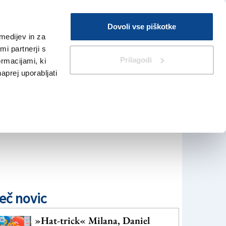
Prijava
Dovoli vse piškotke
medijev in za
Iskanje
V Kioskih
i partnerji s
Prilagodi
ormacijami, ki
naprej uporabljati
eč novic
»Hat-trick« Milana, Daniel