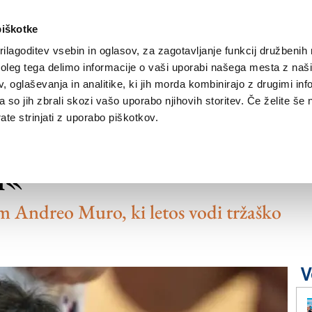
piškotke
ilagoditev vsebin in oglasov, za zagotavljanje funkcij družbenih 
leg tega delimo informacije o vaši uporabi našega mesta z našim
NOVICE
TRŽAŠKA
GORIŠKA
KULTURA
ŠPORT
ŠE
 oglaševanja in analitike, ki jih morda kombinirajo z drugimi inf
pa so jih zbrali skozi vašo uporabo njihovih storitev. Če želite še 
te strinjati z uporabo piškotkov.
vostni in lepi ligi, v
i«
em Andreo Muro, ki letos vodi tržaško
V