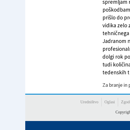
spremljam r
poškodbami 
prišlo do p
vidika zelo z
tehničnega 
Jadranom na
profesionaln
dolgi rok p
tudi količin
tedenskih t
Za branje in
Uredništvo
Oglasi
Zgod
Copyrig