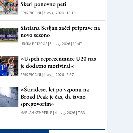
Skerl ponovno peti
5. avg. 2026 | 18:13
ERIK PICCINI |
Sistiana Sesljan začel priprave na
novo sezono
5. avg. 2026 | 11:47
URŠKA PETAROS |
»Uspeh reprezentance U20 nas
je dodatno motiviral«
4. avg. 2026 | 8:37
ERIK PICCINI |
»Štirideset let po vzponu na
Broad Peak je čas, da javno
spregovorim«
4. avg. 2026 | 7:33
MARJAN KEMPERLE |