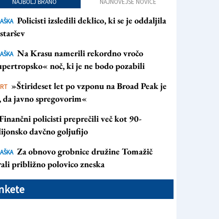
NAJBOLJ BRANO
NAJNOVEJŠE NOVICE
Policisti izsledili deklico, ki se je oddaljila
AŠKA
staršev
Na Krasu namerili rekordno vročo
AŠKA
pertropsko« noč, ki je ne bodo pozabili
»Štirideset let po vzponu na Broad Peak je
ORT
s, da javno spregovorim«
Finančni policisti preprečili več kot 90-
ijonsko davčno goljufijo
Za obnovo grobnice družine Tomažič
AŠKA
ali približno polovico zneska
nkete