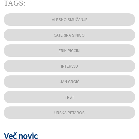
TAGS:
ALPSKO SMUČANJE
CATERINA SINIGOI
ERIK PICCINI
INTERVJU
JAN GRGIČ
TRST
URŠKA PETAROS
Več novic