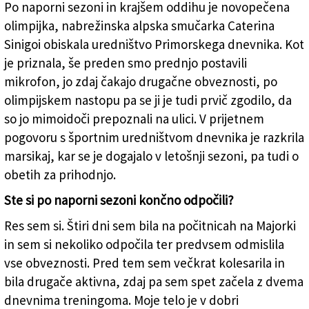
Po naporni sezoni in krajšem oddihu je novopečena
Olimpijska alpska smučarka in slovenska
olimpijka, nabrežinska alpska smučarka Caterina
reprezentantka Caterina Sinigoi (FOTODAMJ@N)
Sinigoi obiskala uredništvo Primorskega dnevnika. Kot
je priznala, še preden smo prednjo postavili
mikrofon, jo zdaj čakajo drugačne obveznosti, po
olimpijskem nastopu pa se ji je tudi prvič zgodilo, da
so jo mimoidoči prepoznali na ulici. V prijetnem
pogovoru s športnim uredništvom dnevnika je razkrila
marsikaj, kar se je dogajalo v letošnji sezoni, pa tudi o
obetih za prihodnjo.
Ste si po naporni sezoni končno odpočili?
Res sem si. Štiri dni sem bila na počitnicah na Majorki
in sem si nekoliko odpočila ter predvsem odmislila
vse obveznosti. Pred tem sem večkrat kolesarila in
bila drugače aktivna, zdaj pa sem spet začela z dvema
dnevnima treningoma. Moje telo je v dobri