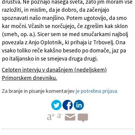
društva. Ne poznajo našega sveta, zato jim moram vse
razložiti, in mislim, da je dobro, da začenjajo
spoznavati našo manjšino. Potem ugotovijo, da smo
kar močni. Včasih se norčujejo, če zgrešim kak sklon
(smeh, op. a.). Sicer sem se med smučarkami najbolj
povezala z Anjo Oplotnik, ki prihaja iz Trbovelj. Ona
vsako toliko reče kakšno besedo po domače, jaz pa
po italijansko in se smejeva druga drugi.
Celoten intervju v današnjem (nedeljskem)
Primorskem dnevniku.
Za branje in pisanje komentarjev
je potrebna prijava