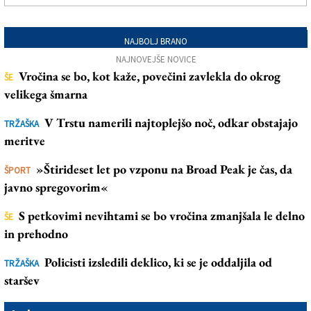
NAJBOLJ BRANO
NAJNOVEJŠE NOVICE
Vročina se bo, kot kaže, povečini zavlekla do okrog
ŠE
velikega šmarna
V Trstu namerili najtoplejšo noč, odkar obstajajo
TRŽAŠKA
meritve
»Štirideset let po vzponu na Broad Peak je čas, da
ŠPORT
javno spregovorim«
S petkovimi nevihtami se bo vročina zmanjšala le delno
ŠE
in prehodno
Policisti izsledili deklico, ki se je oddaljila od
TRŽAŠKA
staršev