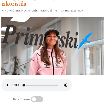
izkoristila
Založnik
JAN GRGIČ
-
ERIK PICCINI
-
URŠKA PETAROS
|
TRST
|
17. maj 2026 | 7:20
Zadruga PD
Naročnine
Dark Theme