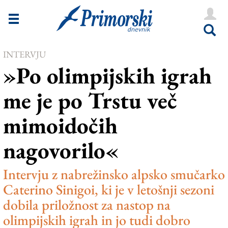
Novice
Tržaška
INTERVJU
Goriška
»Po olimpijskih igrah
Kultura
me je po Trstu več
Šport
mimoidočih
Še
nagovorilo«
Vreme
V Kioskih
Intervju z nabrežinsko alpsko smučarko
Caterino Sinigoi, ki je v letošnji sezoni
dobila priložnost za nastop na
Uredništvo
olimpijskih igrah in jo tudi dobro
Oglasi