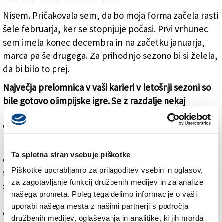
Nisem. Pričakovala sem, da bo moja forma začela rasti
šele februarja, ker se stopnjuje počasi. Prvi vrhunec
sem imela konec decembra in na začetku januarja,
marca pa še drugega. Za prihodnjo sezono bi si želela,
da bi bilo to prej.
Največja prelomnica v vaši karieri v letošnji sezoni so
bile gotovo olimpijske igre. Se z razdalje nekaj
mesecev zavedate, kaj je to tekmovanje pomenilo za
vas kot športnico in kaj za zamejski šport?
Kot sem že večkrat povedala, se, dokler se na
Ta spletna stran vsebuje piškotke
olimpijskih igrah nisem prvič spustila po smučini,
Piškotke uporabljamo za prilagoditev vsebin in oglasov,
sploh nisem zavedala, kaj pomenijo. Tako je bilo bolje,
za zagotavljanje funkcij družbenih medijev in za analize
saj sem lahko vse skupaj doživela bolj sproščeno in
našega prometa. Poleg tega delimo informacije o vaši
brez napetosti. Zdaj se končno zavedam, da sem del
uporabi našega mesta z našimi partnerji s področja
olimpijske ekipe, in to je največ, kar lahko športnik
družbenih medijev, oglaševanja in analitike, ki jih morda