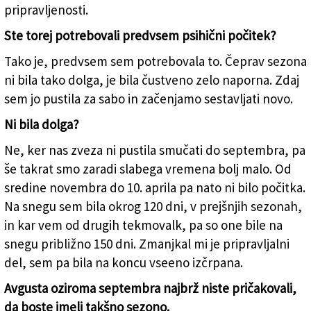
pripravljenosti.
Ste torej potrebovali predvsem psihični počitek?
Tako je, predvsem sem potrebovala to. Čeprav sezona
ni bila tako dolga, je bila čustveno zelo naporna. Zdaj
sem jo pustila za sabo in začenjamo sestavljati novo.
Ni bila dolga?
Ne, ker nas zveza ni pustila smučati do septembra, pa
še takrat smo zaradi slabega vremena bolj malo. Od
sredine novembra do 10. aprila pa nato ni bilo počitka.
Na snegu sem bila okrog 120 dni, v prejšnjih sezonah,
in kar vem od drugih tekmovalk, pa so one bile na
snegu približno 150 dni. Zmanjkal mi je pripravljalni
del, sem pa bila na koncu vseeno izčrpana.
Avgusta oziroma septembra najbrž niste pričakovali,
da boste imeli takšno sezono.