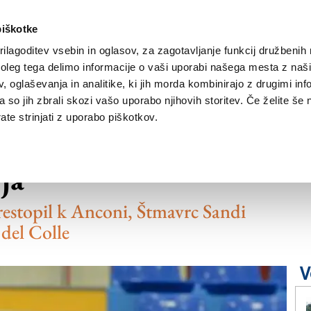
piškotke
ilagoditev vsebin in oglasov, za zagotavljanje funkcij družbenih 
leg tega delimo informacije o vaši uporabi našega mesta z našim
NOVICE
TRŽAŠKA
GORIŠKA
KULTURA
ŠPORT
ŠE
 oglaševanja in analitike, ki jih morda kombinirajo z drugimi inf
pa so jih zbrali skozi vašo uporabo njihovih storitev. Če želite še 
te strinjati z uporabo piškotkov.
os dva ambiciozna
ja
estopil k Anconi, Štmavrc Sandi
 del Colle
V