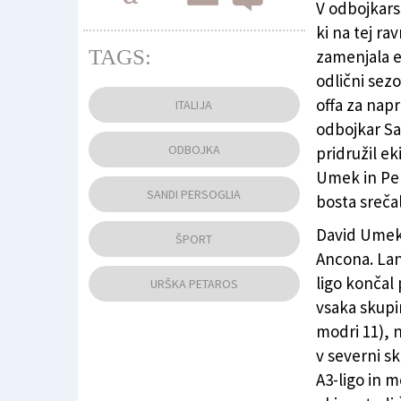
V odbojkars
ki na tej ra
TAGS:
zamenjala e
odlični sezo
Sandi Persoglia (levo) in David Umek na fotog
offa za nap
ITALIJA
odbojkar Sand
ODBOJKA
pridružil eki
Umek in Per
SANDI PERSOGLIA
bosta srečal
David Umek 
ŠPORT
Ancona. Lans
ligo končal 
URŠKA PETAROS
vsaka skupina
modri 11), n
v severni sk
A3-ligo in m