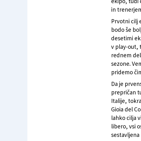
ekipo, tudi 
in trenerjem
Prvotni cilj
bodo še bolj
desetimi ek
v play-out,
rednem delu.
sezone. Vem
pridemo čim 
Da je prven
prepričan tu
Italije, tokr
Gioia del Co
lahko cilja 
libero, vsi o
sestavljena