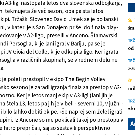
ki A3-ligi nastopata letos dva slovenska odbojkarja,
vni tekmujeta že več sezon, oba pa sta letos
kipi. Tržaški Slovenec David Umek se je po lanski
ŠE
ni, v kateri je s San Donajem prišel do finala play-
šm
rafiji iz sezone 2020/21 (ARHIV)
redovanje v A2-ligo, preselil v Ancono. Štamavrski
TRŽ
i Persoglia, ki je lani igral v Bariju, pa se je
od 
pi JV Gioia del Colle, ki je odkupila ligo. Ker igrata
soglia v različnih skupinah, se v rednem delu ne
TRŽ
a.
»su
je poleti prestopil v ekipo The Begin Volley
ŠE
ko sezono je zaradi igranja finala za prestop v A2-
mil
pozno. Ker je letos manj ekip v A3-ligi (lani jih je
TRŽ
 štela 13, letos pa jih je v beli - severni 10, v južni -
zbr
i bilo lahko dobiti ekipe. »Še naprej sem želel igrati
upini. Iz Ancone so me poklicali takoj po prestopu v
A
e hitro prepričali, saj so sestavili perspektivno