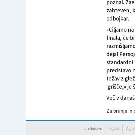
poznal. Zae
zahteven, ke
odbojkar.
»Ciljamo na 
finala, če 
razmišljamo
dejal Persog
standardni 
predstavo n
težav z gle
igrišče,« je
Več v dana
Za branje in
Uredništvo
Oglasi
Zgod