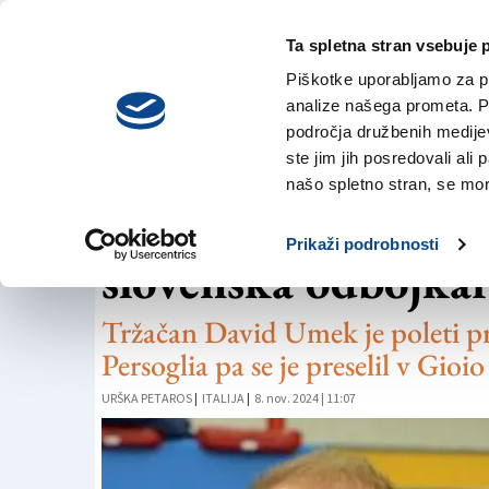
Ta spletna stran vsebuje 
VREME
nedelja,
DANES
Piškotke uporabljamo za pr
9. avgusta 2026
analize našega prometa. Po
področja družbenih medijev,
ste jim jih posredovali ali 
ODBOJKA
našo spletno stran, se mora
V A3-ligi tudi let
Prikaži podrobnosti
slovenska odbojkar
Tržačan David Umek je poleti pr
Persoglia pa se je preselil v Gioio
URŠKA PETAROS
|
ITALIJA
|
8. nov. 2024 | 11:07