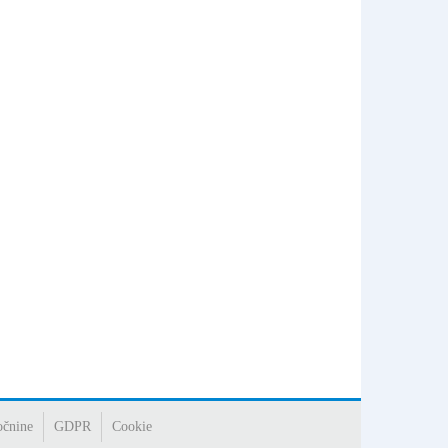
očnine
GDPR
Cookie