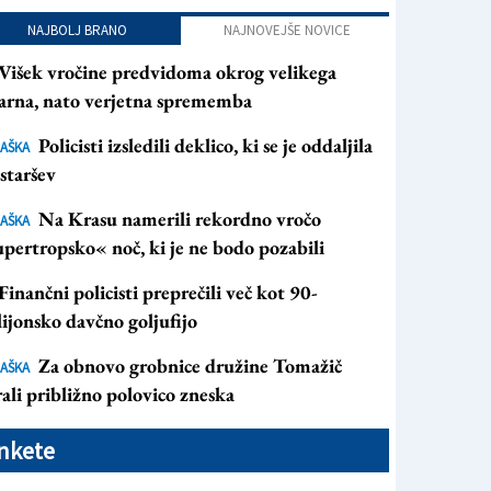
NAJBOLJ BRANO
NAJNOVEJŠE NOVICE
Višek vročine predvidoma okrog velikega
arna, nato verjetna sprememba
Policisti izsledili deklico, ki se je oddaljila
AŠKA
staršev
Na Krasu namerili rekordno vročo
AŠKA
pertropsko« noč, ki je ne bodo pozabili
Finančni policisti preprečili več kot 90-
ijonsko davčno goljufijo
Za obnovo grobnice družine Tomažič
AŠKA
ali približno polovico zneska
nkete