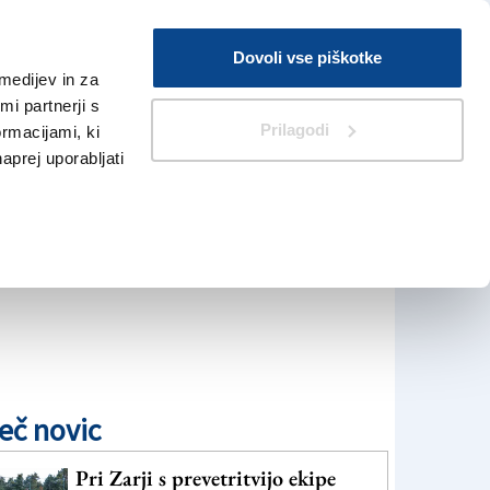
Prijava
Dovoli vse piškotke
medijev in za
Iskanje
V Kioskih
i partnerji s
Prilagodi
ormacijami, ki
naprej uporabljati
eč novic
Pri Zarji s prevetritvijo ekipe