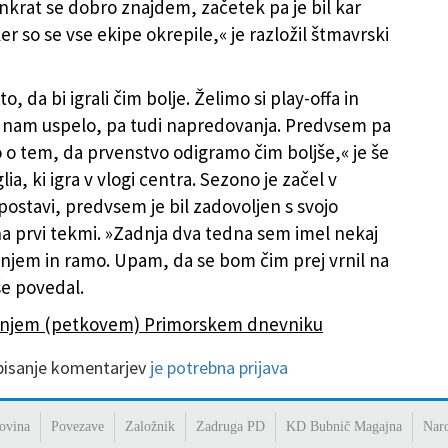
nkrat se dobro znajdem, začetek pa je bil kar
r so se vse ekipe okrepile,« je razložil štmavrski
to, da bi igrali čim bolje. Želimo si play-offa in
bi nam uspelo, pa tudi napredovanja. Predvsem pa
 o tem, da prvenstvo odigramo čim boljše,« je še
lia, ki igra v vlogi centra. Sezono je začel v
postavi, predvsem je bil zadovoljen s svojo
a prvi tekmi. »Zadnja dva tedna sem imel nekaj
žnjem in ramo. Upam, da se bom čim prej vrnil na
 še povedal.
šnjem (petkovem) Primorskem dnevniku
 pisanje komentarjev
je potrebna prijava
ovina
Povezave
Založnik
Zadruga PD
KD Bubnič Magajna
Nar