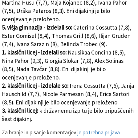
Martina Husu (7,7), Maja Kojanec (8,2), Ivana Pahor
(7,5), Urška Petaros (8,3). Eni dijakinji je bilo
ocenjevanje preloženo.
5. višja gimnazija - izdelali so:
Caterina Cossutta (7,8),
Ester Gomisel (8,4), Thomas Grill (8,6), Ilijan Gruden
(7,4), Ivana Sarazin (8), Belinda Trobec (9).
1. klasični licej - izdelali so:
Nausikaa Concina (8,5),
Nina Pahor (9,3), Giorgia Slokar (7,8), Alex Solinas
(8,5), Nada Tavčar (8,8). Eni dijakinji je bilo
ocenjevanje preloženo.
2. klasični licej - izdelale so:
Irena Cossutta (7,6), Janja
Hauschild (7,7), Nicole Parmesan (8,4), Erica Sartori
(8,5). Eni dijakinji je bilo ocenjevanje preloženo.
3. klasični licej:
k državnemu izpitu je bilo pripuščenih
šest dijakinj.
Za branje in pisanje komentarjev
je potrebna prijava