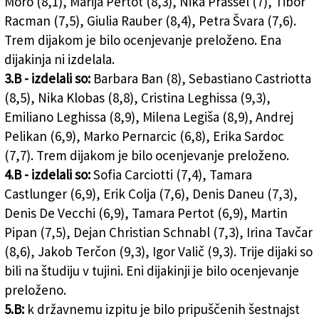
Moro (8,1), Marija Pertot (8,3), Nika Prassel (7), Tibor
Racman (7,5), Giulia Rauber (8,4), Petra Švara (7,6).
Trem dijakom je bilo ocenjevanje preloženo. Ena
dijakinja ni izdelala.
3.B - izdelali so:
Barbara Ban (8), Sebastiano Castriotta
(8,5), Nika Klobas (8,8), Cristina Leghissa (9,3),
Emiliano Leghissa (8,9), Milena Legiša (8,9), Andrej
Pelikan (6,9), Marko Pernarcic (6,8), Erika Sardoc
(7,7). Trem dijakom je bilo ocenjevanje preloženo.
4.B - izdelali so:
Sofia Carciotti (7,4), Tamara
Castlunger (6,9), Erik Colja (7,6), Denis Daneu (7,3),
Denis De Vecchi (6,9), Tamara Pertot (6,9), Martin
Pipan (7,5), Dejan Christian Schnabl (7,3), Irina Tavčar
(8,6), Jakob Terčon (9,3), Igor Valič (9,3). Trije dijaki so
bili na študiju v tujini. Eni dijakinji je bilo ocenjevanje
preloženo.
5.B:
k državnemu izpitu je bilo pripuščenih šestnajst