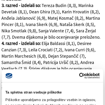
3. razred - izdelali so:
Tereza Budin (8,3), Marinka
Devetak (8,1), Dean Ghira (9,1), Karin Hrovatin (8,2),
Anđela Jablanović (6,9), Matej Kosmač (8,2), Martina
Pincer (8,1), Ivana Skerk (6,9), Nataša Skerk (8,5),
Nika Smotlak (9,8), Sanja Valente (7,4), Sara Žerjal
(7,7). Dvema dijakoma je bilo ocenjevanje preloženo.
4. razred - izdelali so:
Elija Baldassi (8,1), Desiree
Canzian (7,3), Leila Crociati (7,2), Ivana Curri (9,6),
Martin Marchesich (6,8), Dejan Stepančič (7),
Samantha Šmid (8,4), Patricija Uršič (8,2), Andrea
Vegliach (7,3). Štirim dijakom je bilo ocenjevanje
preloženo.
5. razred:
k državnemu izpitu je bilo pripuščenih
šestnajst dijakov.
Ta spletna stran vsebuje piškotke
Piškotke uporabljamo za prilagoditev vsebin in oglasov,
Licej Franceta Prešerna