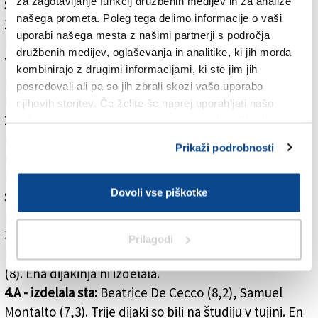
za zagotavljanje funkcij družbenih medijev in za analize
Smer uporabnih znanosti
našega prometa. Poleg tega delimo informacije o vaši
1.A - izdelali so:
Daniele Fonda (8,7), Lara Gelleni (7,6),
uporabi našega mesta z našimi partnerji s področja
Luca Gelleni (6,9), Sara Gruden (6,8), Alice Jez (7,6),
družbenih medijev, oglaševanja in analitike, ki jih morda
Tamara Orlich (7,3), Nika Pregarc (9), Andrea Stagni
kombinirajo z drugimi informacijami, ki ste jim jih
(6,6). Dvema dijakoma je bilo ocenjevanje preloženo.
posredovali ali pa so jih zbrali skozi vašo uporabo
Ena dijakinja ni izdelala.
njihovih storitev. Če želite še naprej uporabljati našo
2.A - izdelali so:
Jan Bogatec (6,8), Martina Furlan
spletno stran, se morate strinjati z uporabo piškotkov.
(8,1), Erik Gregori (8,5), Astrid Inamo (7,7), Irene Kalin
Prikaži podrobnosti
(8), Patrik Kojanec (8,4), Ilja Krecic (7,5), Sara Malalan
(8,4), Nicole Novello (8,5), Francesco Peric (7,7), Katja
Dovoli vse piškotke
Stefančič (8,5). Enemu dijaku je bilo ocenjevanje
preloženo.
3.A - izdelali so:
Jana Blasina (6,6), Leo Černic (7,2),
Prilagodi
Nina Malalan (8,2), Stefano Perco (8), Tamara Suman
(8). Ena dijakinja ni izdelala.
4.A - izdelala sta:
Beatrice De Cecco (8,2), Samuel
Montalto (7,3). Trije dijaki so bili na študiju v tujini. En