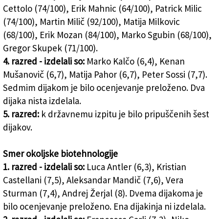
Cettolo (74/100), Erik Mahnic (64/100), Patrick Milic
(74/100), Martin Milič (92/100), Matija Milkovic
(68/100), Erik Mozan (84/100), Marko Sgubin (68/100),
Gregor Skupek (71/100).
4. razred - izdelali so:
Marko Kalčo (6,4), Kenan
Mušanovič (6,7), Matija Pahor (6,7), Peter Sossi (7,7).
Sedmim dijakom je bilo ocenjevanje preloženo. Dva
dijaka nista izdelala.
5. razred:
k državnemu izpitu je bilo pripuščenih šest
dijakov.
Smer okoljske biotehnologije
1. razred - izdelali so:
Luca Antler (6,3), Kristian
Castellani (7,5), Aleksandar Mandič (7,6), Vera
Sturman (7,4), Andrej Žerjal (8). Dvema dijakoma je
bilo ocenjevanje preloženo. Ena dijakinja ni izdelala.