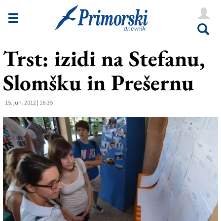
Novice
Tržaška
Trst: izidi na Stefanu,
Goriška
Slomšku in Prešernu
Kultura
Šport
15. jun. 2012 | 16:35
Še
Vreme
V Kioskih
Uredništvo
Oglasi