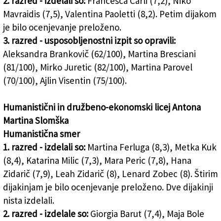
2. razred - izdelali so:
Francesca Carli (7,2), Niko
Mavraidis (7,5), Valentina Paoletti (8,2). Petim dijakom
je bilo ocenjevanje preloženo.
3. razred - usposobljenostni izpit so opravili:
Aleksandra Brankovič (62/100), Martina Bresciani
(81/100), Mirko Juretic (82/100), Martina Parovel
(70/100), Ajlin Visentin (75/100).
Humanistični in družbeno-ekonomski licej Antona
Martina Slomška
Humanistična smer
1. razred - izdelali so:
Martina Ferluga (8,3), Metka Kuk
(8,4), Katarina Milic (7,3), Mara Peric (7,8), Hana
Zidarič (7,9), Leah Zidarič (8), Lenard Zobec (8). Štirim
dijakinjam je bilo ocenjevanje preloženo. Dve dijakinji
nista izdelali.
2. razred - izdelale so:
Giorgia Barut (7,4), Maja Bole