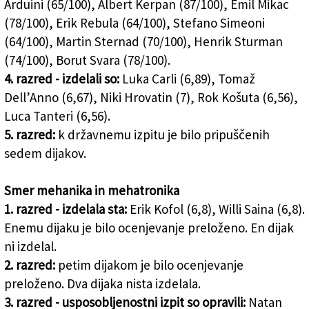
Arduini (65/100), Albert Kerpan (87/100), Emil Mikac
(78/100), Erik Rebula (64/100), Stefano Simeoni
(64/100), Martin Sternad (70/100), Henrik Sturman
(74/100), Borut Svara (78/100).
4. razred - izdelali so:
Luka Carli (6,89), Tomaž
Dell’Anno (6,67), Niki Hrovatin (7), Rok Košuta (6,56),
Luca Tanteri (6,56).
5. razred:
k državnemu izpitu je bilo pripuščenih
sedem dijakov.
Smer mehanika in mehatronika
1. razred - izdelala sta:
Erik Kofol (6,8), Willi Saina (6,8).
Enemu dijaku je bilo ocenjevanje preloženo. En dijak
ni izdelal.
2. razred:
petim dijakom je bilo ocenjevanje
preloženo. Dva dijaka nista izdelala.
3. razred - usposobljenostni izpit so opravili:
Natan