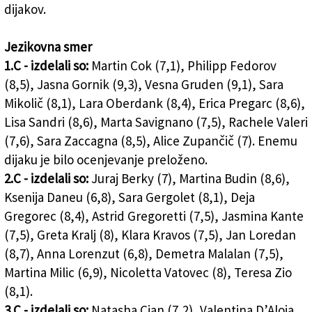
dijakov.
Jezikovna smer
1.C - izdelali so:
Martin Cok (7,1), Philipp Fedorov
(8,5), Jasna Gornik (9,3), Vesna Gruden (9,1), Sara
Mikolič (8,1), Lara Oberdank (8,4), Erica Pregarc (8,6),
Lisa Sandri (8,6), Marta Savignano (7,5), Rachele Valeri
(7,6), Sara Zaccagna (8,5), Alice Zupančič (7). Enemu
dijaku je bilo ocenjevanje preloženo.
2.C - izdelali so:
Juraj Berky (7), Martina Budin (8,6),
Ksenija Daneu (6,8), Sara Gergolet (8,1), Deja
Gregorec (8,4), Astrid Gregoretti (7,5), Jasmina Kante
(7,5), Greta Kralj (8), Klara Kravos (7,5), Jan Loredan
(8,7), Anna Lorenzut (6,8), Demetra Malalan (7,5),
Martina Milic (6,9), Nicoletta Vatovec (8), Teresa Zio
(8,1).
3.C - izdelali so:
Natasha Cian (7,2), Valentina D’Aloia