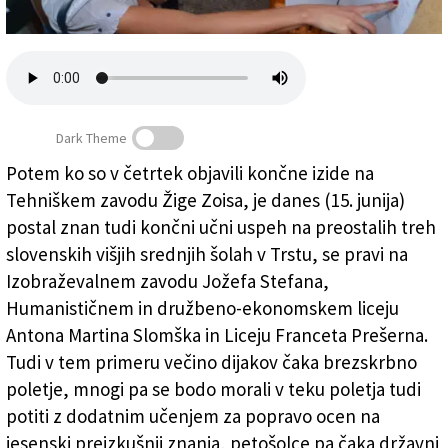
Založnik
Zadruga PD
Naročnine
Dark Theme
Potem ko so v četrtek objavili končne izide na
Tehniškem zavodu Žige Zoisa, je danes (15. junija)
Trst: izidi na Stefanu, Slomšku in Prešernu
postal znan tudi končni učni uspeh na preostalih treh
slovenskih višjih srednjih šolah v Trstu, se pravi na
Izobraževalnem zavodu Jožefa Stefana,
Humanističnem in družbeno-ekonomskem liceju
Antona Martina Slomška in Liceju Franceta Prešerna.
Tudi v tem primeru večino dijakov čaka brezskrbno
poletje, mnogi pa se bodo morali v teku poletja tudi
potiti z dodatnim učenjem za popravo ocen na
jesenski preizkušnji znanja, petošolce pa čaka državni