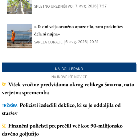
7. avg. 2026 | 7:57
SPLETNO UREDNIŠTVO |
»Te dni velja oranžno opozorilo, zato prekinitev
dela ni nujna«
6. avg. 2026 | 20:31
SANELA ČORALIČ |
NAJBOLJ BRANO
NAJNOVEJŠE NOVICE
Višek vročine predvidoma okrog velikega šmarna, nato
ŠE
verjetna sprememba
Policisti izsledili deklico, ki se je oddaljila od
TRŽAŠKA
staršev
Finančni policisti preprečili več kot 90-milijonsko
ŠE
davčno goljufijo