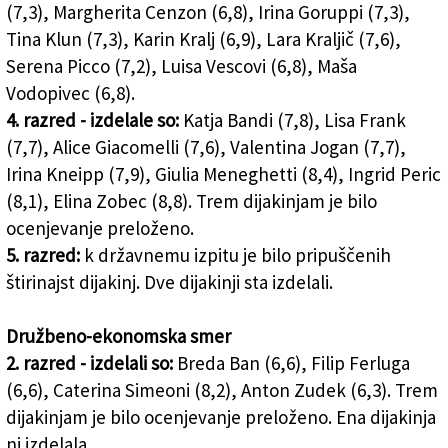
(7,3), Margherita Cenzon (6,8), Irina Goruppi (7,3),
Tina Klun (7,3), Karin Kralj (6,9), Lara Kraljič (7,6),
Serena Picco (7,2), Luisa Vescovi (6,8), Maša
Vodopivec (6,8).
4. razred - izdelale so:
Katja Bandi (7,8), Lisa Frank
(7,7), Alice Giacomelli (7,6), Valentina Jogan (7,7),
Irina Kneipp (7,9), Giulia Meneghetti (8,4), Ingrid Peric
(8,1), Elina Zobec (8,8). Trem dijakinjam je bilo
ocenjevanje preloženo.
5. razred:
k državnemu izpitu je bilo pripuščenih
štirinajst dijakinj. Dve dijakinji sta izdelali.
Družbeno-ekonomska smer
2. razred - izdelali so:
Breda Ban (6,6), Filip Ferluga
(6,6), Caterina Simeoni (8,2), Anton Zudek (6,3). Trem
dijakinjam je bilo ocenjevanje preloženo. Ena dijakinja
ni izdelala.