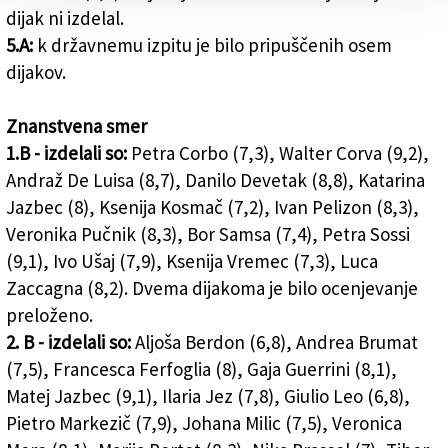
dijak ni izdelal.
5.A:
k državnemu izpitu je bilo pripuščenih osem
dijakov.
Znanstvena smer
1.B - izdelali so:
Petra Corbo (7,3), Walter Corva (9,2),
Andraž De Luisa (8,7), Danilo Devetak (8,8), Katarina
Jazbec (8), Ksenija Kosmač (7,2), Ivan Pelizon (8,3),
Veronika Pučnik (8,3), Bor Samsa (7,4), Petra Sossi
(9,1), Ivo Ušaj (7,9), Ksenija Vremec (7,3), Luca
Zaccagna (8,2). Dvema dijakoma je bilo ocenjevanje
preloženo.
2. B - izdelali so:
Aljoša Berdon (6,8), Andrea Brumat
(7,5), Francesca Ferfoglia (8), Gaja Guerrini (8,1),
Matej Jazbec (9,1), Ilaria Jez (7,8), Giulio Leo (6,8),
Pietro Markezič (7,9), Johana Milic (7,5), Veronica