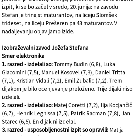
izpit, ki se bo začel v sredo, 20. junija: na zavodu
Stefan je trinajst maturantov, na liceju Slomšek
trideset, na liceju Prešeren pa 43 maturantov. V
nadaljevanju objavljamo izide.
Izobraževalni zavod Jožefa Stefana
Smer elektronika
1. razred - izdelali so:
Tommy Budin (6,8), Luka
Giacomini (7,5), Manuel Kosovel (7,3), Daniel Tritta
(7,1), Kristian Vidali (7,2), Emil Zubalic (7,2). Trem
dijakom je bilo ocenjevanje preloženo. Trije dijaki niso
izdelali.
2. razred - izdelali so:
Matej Coretti (7,2), Ilja Kocjančič
(6,7), Henrik Leghissa (7,5), Patrik Racman (7,8), Jan
Starec (6,5). En dijak ni izdelal.
3. razred - usposobljenostni izpit so opravili:
Matija