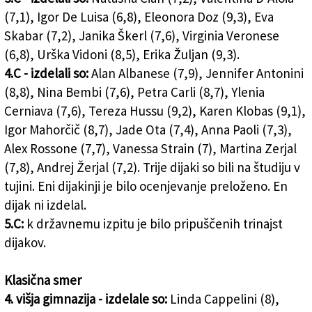
(7,1), Igor De Luisa (6,8), Eleonora Doz (9,3), Eva
Skabar (7,2), Janika Škerl (7,6), Virginia Veronese
(6,8), Urška Vidoni (8,5), Erika Žuljan (9,3).
4.C - izdelali so:
Alan Albanese (7,9), Jennifer Antonini
(8,8), Nina Bembi (7,6), Petra Carli (8,7), Ylenia
Cerniava (7,6), Tereza Hussu (9,2), Karen Klobas (9,1),
Igor Mahorčič (8,7), Jade Ota (7,4), Anna Paoli (7,3),
Alex Rossone (7,7), Vanessa Strain (7), Martina Zerjal
(7,8), Andrej Žerjal (7,2). Trije dijaki so bili na študiju v
tujini. Eni dijakinji je bilo ocenjevanje preloženo. En
dijak ni izdelal.
5.C:
k državnemu izpitu je bilo pripuščenih trinajst
dijakov.
Klasična smer
4. višja gimnazija - izdelale so:
Linda Cappelini (8),