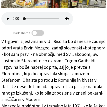
Založnik
Zadruga PD
Naročnine
Dark Theme
V trgovini z jestvinami v Ul. Risorta bo danes še zadnjič
odprl vrata Ervin Mezgec, zadnji slovenski »botegher«
Zadnji slovenski »botegher«
- kot sam pravi - na območju med Sv. Jakobom, Sv.
Justom in Staro mitnico oziroma Trgom Garibaldi.
Trgovina bo še naprej odprta, saj jo je prevzela
Florentina, ki jo bo upravljala skupaj z možem
Stefanom. Oba sta po rodu iz Romunije in bivata v
Italiji že deset let, mlada upraviteljica pa si je nabrala
mnogo izkušenj, ko je bila zaposlena v znani pekarni-
slaščičarni v Modeni.
Mezgec je prvič stopil v trgovino leta 1961, ko je še kot