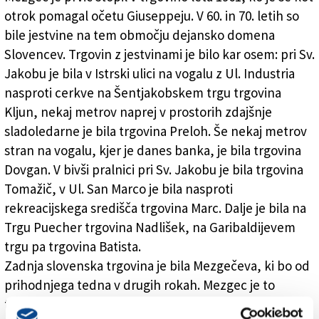
otrok pomagal očetu Giuseppeju. V 60. in 70. letih so
bile jestvine na tem območju dejansko domena
Slovencev. Trgovin z jestvinami je bilo kar osem: pri Sv.
Jakobu je bila v Istrski ulici na vogalu z Ul. Industria
nasproti cerkve na Šentjakobskem trgu trgovina
Kljun, nekaj metrov naprej v prostorih zdajšnje
sladoledarne je bila trgovina Preloh. Še nekaj metrov
stran na vogalu, kjer je danes banka, je bila trgovina
Dovgan. V bivši pralnici pri Sv. Jakobu je bila trgovina
Tomažič, v Ul. San Marco je bila nasproti
rekreacijskega središča trgovina Marc. Dalje je bila na
Trgu Puecher trgovina Nadlišek, na Garibaldijevem
trgu pa trgovina Batista.
Zadnja slovenska trgovina je bila Mezgečeva, ki bo od
prihodnjega tedna v drugih rokah. Mezgec je to
trgovino prevzel v svoje roke leta 1974 in jo od takrat