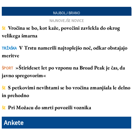
NAJBOLJ BRANO
NAJNOVEJŠE NOVICE
Vročina se bo, kot kaže, povečini zavlekla do okrog
ŠE
velikega šmarna
V Trstu namerili najtoplejšo noč, odkar obstajajo
TRŽAŠKA
meritve
»Štirideset let po vzponu na Broad Peak je čas, da
ŠPORT
javno spregovorim«
S petkovimi nevihtami se bo vročina zmanjšala le delno
ŠE
in prehodno
Pri Možacu do smrti povozili voznika
ŠE
Ankete