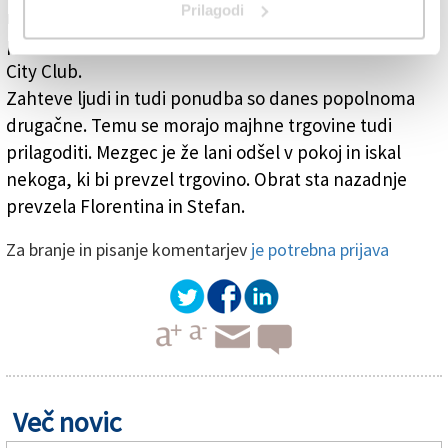
Prilagodi
na tržaški Trgovinski zbornici. Šest let je bil tudi
podpredsednik odbora za trgovino in razvoj Trieste
City Club.
Zahteve ljudi in tudi ponudba so danes popolnoma
drugačne. Temu se morajo majhne trgovine tudi
prilagoditi. Mezgec je že lani odšel v pokoj in iskal
nekoga, ki bi prevzel trgovino. Obrat sta nazadnje
prevzela Florentina in Stefan.
Za branje in pisanje komentarjev
je potrebna prijava
Več novic