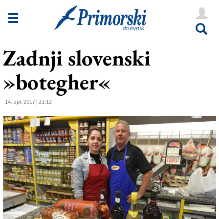
Novice
Tržaška
Zadnji slovenski
Goriška
»botegher«
Kultura
Šport
14. apr. 2017 | 21:12
Še
Vreme
V Kioskih
Uredništvo
Oglasi