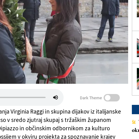
Dark Theme
ja Virginia Raggi in skupina dijakov iz italijanske
 so v sredo zjutraj skupaj s tržaškim županom
ŠE
piazzo in občinskim odbornikom za kulturo
ok
ssijem v okviru projekta za spoznavanje krajev