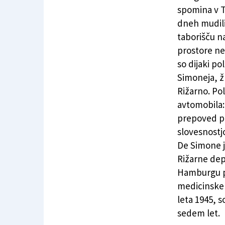
Virginia Raggi z rimskimi dijaki v Rižarni
spomina v T
dneh mudil
taborišču na
prostore ne
so dijaki p
Simoneja, ž
Rižarno. Po
avtomobila:
prepoved pa
slovesnostj
De Simone je
Rižarne dep
Hamburgu pa
medicinske 
leta 1945, s
sedem let.