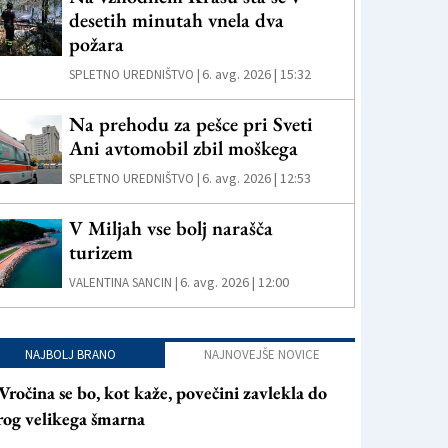
desetih minutah vnela dva
požara
6. avg. 2026 | 15:32
SPLETNO UREDNIŠTVO |
Na prehodu za pešce pri Sveti
Ani avtomobil zbil moškega
6. avg. 2026 | 12:53
SPLETNO UREDNIŠTVO |
V Miljah vse bolj narašča
turizem
6. avg. 2026 | 12:00
VALENTINA SANCIN |
NAJBOLJ BRANO
NAJNOVEJŠE NOVICE
Vročina se bo, kot kaže, povečini zavlekla do
rog velikega šmarna