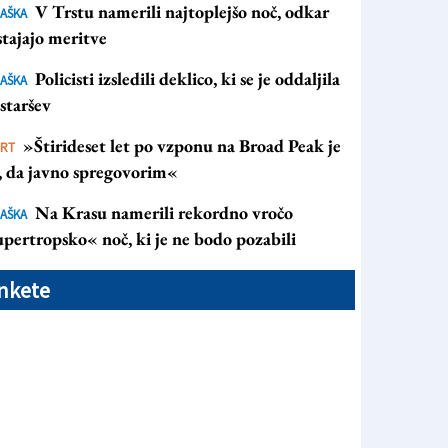
V Trstu namerili najtoplejšo noč, odkar
AŠKA
tajajo meritve
Policisti izsledili deklico, ki se je oddaljila
AŠKA
staršev
»Štirideset let po vzponu na Broad Peak je
ORT
s, da javno spregovorim«
Na Krasu namerili rekordno vročo
AŠKA
pertropsko« noč, ki je ne bodo pozabili
nkete