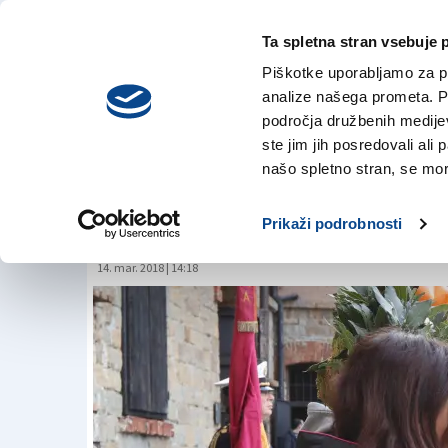
Ta spletna stran vsebuje 
VREME
četrtek,
DANES
Piškotke uporabljamo za pr
6. avgusta 2026
analize našega prometa. Po
področja družbenih medijev,
ste jim jih posredovali ali 
Virginia Raggi z r
našo spletno stran, se mora
Rižarni
Prikaži podrobnosti
14. mar. 2018 | 14:18