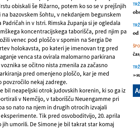
TRŽ
rstu obiskali še Rižarno, potem ko so se v prejšnjih
obs
i na bazovskem šohtu, v nekdanjem begunskem
 Padričah in v Istri. Rimska županja si je ogledala
TRŽ
mškega koncentracijskega taborišča, pred njim pa
od 
oložili venec pod ploščo v spomin na Sergia De
ŠP
rtev holokavsta, po kateri je imenovan trg pred
ča
laganje venca sta ovirala malomarno parkirana
 voznika se očitno nista zmenila za začasno
TRŽ
rkiranja pred omenjeno ploščo, kar je med
»su
o povzročilo nekaj zadrege.
A
 bil neapeljski otrok judovskih korenin, ki so ga iz
ortirali v Nemčijo, v taborišču Neuengamme pri
 so nato na njem in drugih otrocih izvajali
eksperimente. Tik pred osvoboditvijo, 20. aprila
o jih umorili. De Simone je bil takrat star komaj