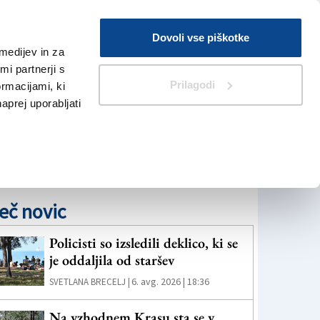
Prijava
Dovoli vse piškotke
medijev in za
Iskanje
V Kioskih
i partnerji s
Prilagodi
ormacijami, ki
naprej uporabljati
eč novic
Policisti so izsledili deklico, ki se
je oddaljila od staršev
6. avg. 2026 | 18:36
SVETLANA BRECELJ |
Na vzhodnem Krasu sta se v