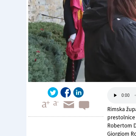
Rimska župan
prestolnice
Robertom Di
Giorgiom Ro