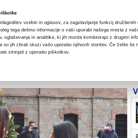
piškotke
ilagoditev vsebin in oglasov, za zagotavljanje funkcij družbenih 
leg tega delimo informacije o vaši uporabi našega mesta z našim
NOVICE
TRŽAŠKA
GORIŠKA
KULTURA
ŠPORT
ŠE
 oglaševanja in analitike, ki jih morda kombinirajo z drugimi inf
pa so jih zbrali skozi vašo uporabo njihovih storitev. Če želite še 
imskimi dijaki v
te strinjati z uporabo piškotkov.
V