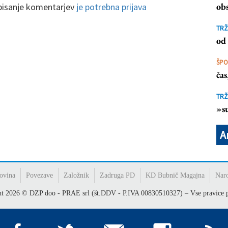
obs
 pisanje komentarjev
je potrebna prijava
TRŽ
od 
ŠP
ča
TRŽ
»su
A
ovina
Povezave
Založnik
Zadruga PD
KD Bubnič Magajna
Nar
ht
2026
© DZP doo - PRAE srl (št.DDV - P.IVA 00830510327) – Vse pravice p