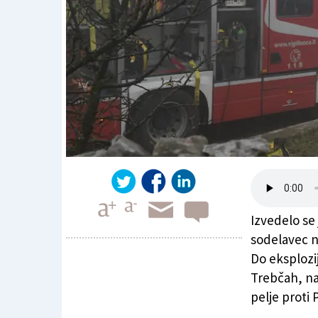
Izvedelo se 
sodelavec n
Do eksplozij
Trebčah, na
Žrtev je sodelavec na slovenskih šolah
pelje proti 