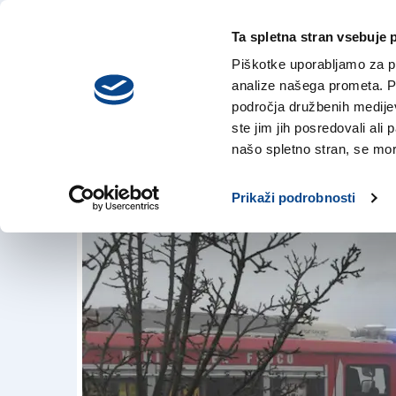
Ta spletna stran vsebuje 
VREME
sobota,
DANES
Piškotke uporabljamo za pr
8. avgusta 2026
analize našega prometa. Po
področja družbenih medijev,
ste jim jih posredovali ali 
Žrtev je sodelavec 
našo spletno stran, se mora
16. mar. 2018 | 12:58
Prikaži podrobnosti