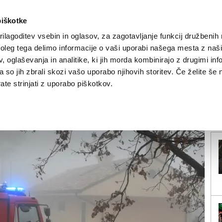
piškotke
ilagoditev vsebin in oglasov, za zagotavljanje funkcij družbenih 
leg tega delimo informacije o vaši uporabi našega mesta z našim
NOVICE
TRŽAŠKA
GORIŠKA
KULTURA
ŠPORT
ŠE
 oglaševanja in analitike, ki jih morda kombinirajo z drugimi inf
pa so jih zbrali skozi vašo uporabo njihovih storitev. Če želite še 
na slovenskih šolah
te strinjati z uporabo piškotkov.
V