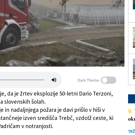
Dark Theme
je, da je žrtev eksplozije 50-letni Dario Terzoni,
a slovenskih šolah.
e in nadaljnjega požara je davi prišlo v hiši v
ŠE
tančneje izven središča Trebč, vzdolž ceste, ki
ok
Padričam v notranjosti.
TRŽ