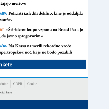
tajajo meritve
Policisti izsledili deklico, ki se je oddaljila
AŠKA
staršev
»Štirideset let po vzponu na Broad Peak je
ORT
s, da javno spregovorim«
Na Krasu namerili rekordno vročo
AŠKA
pertropsko« noč, ki je ne bodo pozabili
nkete
očnine
GDPR
Cookie
ridržane