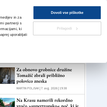
Prijava
Dovoli vse piškotke
medijev in za
Iskanje
V Kioskih
i partnerji s
Prilagodi
ormacijami, ki
naprej uporabljati
eč novic
Za obnovo grobnice družine
Tomažič zbrali približno
polovico zneska
7. avg. 2026 | 19:38
MARTIN POLJSAK |
Na Krasu namerili rekordno
vročo »supertropsko« noč, ki je