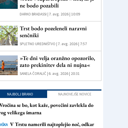
ne bodo pozabili
7. avg. 2026 | 10:09
DARKO BRADASSI |
Trst bodo pozeleneli naravni
senčniki
7. avg. 2026 | 7:57
SPLETNO UREDNIŠTVO |
»Te dni velja oranžno opozorilo,
zato prekinitev dela ni nujna«
6. avg. 2026 | 20:31
SANELA ČORALIČ |
NAJBOLJ BRANO
NAJNOVEJŠE NOVICE
Vročina se bo, kot kaže, povečini zavlekla do
rog velikega šmarna
V Trstu namerili najtoplejšo noč, odkar
AŠKA