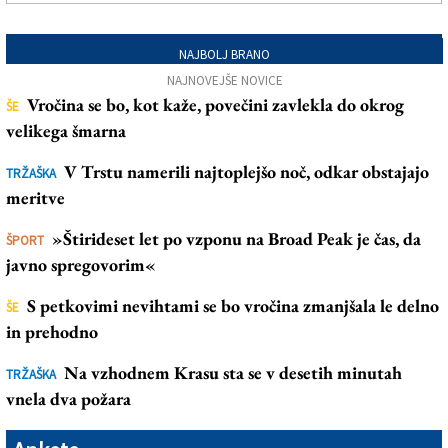
NAJBOLJ BRANO
NAJNOVEJŠE NOVICE
Vročina se bo, kot kaže, povečini zavlekla do okrog
ŠE
velikega šmarna
V Trstu namerili najtoplejšo noč, odkar obstajajo
TRŽAŠKA
meritve
»Štirideset let po vzponu na Broad Peak je čas, da
ŠPORT
javno spregovorim«
S petkovimi nevihtami se bo vročina zmanjšala le delno
ŠE
in prehodno
Na vzhodnem Krasu sta se v desetih minutah
TRŽAŠKA
vnela dva požara