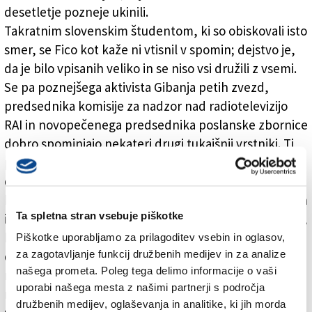
desetletje pozneje ukinili.
Takratnim slovenskim študentom, ki so obiskovali isto
smer, se Fico kot kaže ni vtisnil v spomin; dejstvo je,
da je bilo vpisanih veliko in se niso vsi družili z vsemi.
Se pa poznejšega aktivista Gibanja petih zvezd,
predsednika komisije za nadzor nad radiotelevizijo
RAI in novopečenega predsednika poslanske zbornice
dobro spominjajo nekateri drugi tukajšnji vrstniki. Ti
pripovedujejo, da je bil Fico na tržaški univerzi med
drugim izvoljen za predstavnika študentov
komunikologije. »Že takrat je bilo opaziti, da je aktiven
Ta spletna stran vsebuje piškotke
in da ima smisel za politiko. Me ne čudi, da je prišel tja,
kjer je danes,« pravi eden od nekdanjih študentov, ki
Piškotke uporabljamo za prilagoditev vsebin in oglasov,
za zagotavljanje funkcij družbenih medijev in za analize
dodaja, da je bil Fico tudi močno navezan na svojo
našega prometa. Poleg tega delimo informacije o vaši
rodno zemljo. To je očitno tudi glede na naslov
uporabi našega mesta z našimi partnerji s področja
njegove diplomske naloge, ki jo hranijo v
družbenih medijev, oglaševanja in analitike, ki jih morda