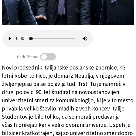
Založnik
Zadruga PD
Naročnine
Dark Theme
Novi predsednik italijanske poslanske zbornice, 43-
letni Roberto Fico, je doma iz Neaplja, v njegovem
Roberto Fico, nekdanji študent tržaške univerze
življenjepisu pa se pojavlja tudi Trst. Tu je namreč v
drugi polovici 90. let študiral na novoustanovljeni
univerzitetni smeri za komunikologijo, ki je v to mesto
privabila veliko število mladih z vseh koncev Italije.
Študentov je bilo toliko, da so morali predavanja
včasih prirejati kar v veliki dvorani univerze. Uspeh je
bil sicer kratkotrajen, saj so univerzitetno smer dobro