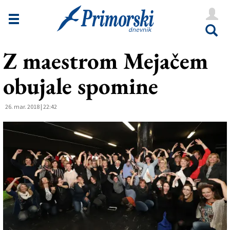
Novice
Tržaška
Z maestrom Mejačem
Goriška
obujale spomine
Kultura
Šport
26. mar. 2018 | 22:42
Še
Vreme
V Kioskih
Uredništvo
Oglasi