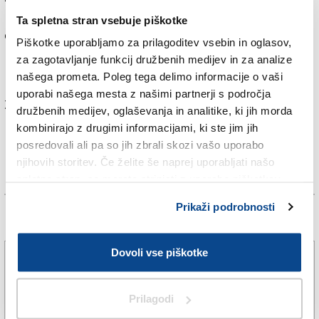
pedagog je bil ob pogledu na številne razposajene
Ta spletna stran vsebuje piškotke
obraze vidno ganjen. Skupaj so preživeli nekaj
Piškotke uporabljamo za prilagoditev vsebin in oglasov,
razposajenih ur in obujali spomine.
za zagotavljanje funkcij družbenih medijev in za analize
našega prometa. Poleg tega delimo informacije o vaši
uporabi našega mesta z našimi partnerji s področja
Za branje in pisanje komentarjev
je potrebna prijava
družbenih medijev, oglaševanja in analitike, ki jih morda
kombinirajo z drugimi informacijami, ki ste jim jih
posredovali ali pa so jih zbrali skozi vašo uporabo
njihovih storitev. Če želite še naprej uporabljati našo
spletno stran, se morate strinjati z uporabo piškotkov.
Prikaži podrobnosti
Več novic
Dovoli vse piškotke
Na avtocestnem izvozu pri Trebčah zgorel avtomobil
(VIDEO)
5. avg. 2026 | 19:44
SPLETNO UREDNIŠTVO |
Prilagodi