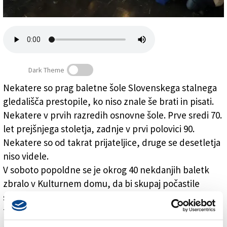
Založnik
Zadruga PD
Naročnine
Dark Theme
Nekatere so prag baletne šole Slovenskega stalnega
gledališča prestopile, ko niso znale še brati in pisati.
Z maestrom Mejačem obujale spomine
Nekatere v prvih razredih osnovne šole. Prve sredi 70.
let prejšnjega stoletja, zadnje v prvi polovici 90.
Nekatere so od takrat prijateljice, druge se desetletja
niso videle.
V soboto popoldne se je okrog 40 nekdanjih baletk
zbralo v Kulturnem domu, da bi skupaj počastile
svojega nekdanjega mentorja Janeza Mejača, ki je
februarja letos prejel Prešernovo nagrado za
življenjsko delo. Ljubljanski plesalec, koreograf in