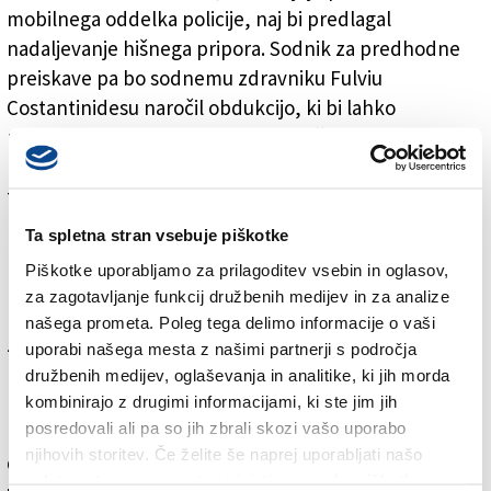
mobilnega oddelka policije, naj bi predlagal
nadaljevanje hišnega pripora. Sodnik za predhodne
preiskave pa bo sodnemu zdravniku Fulviu
Costantinidesu naročil obdukcijo, ki bi lahko
preiskovalcem na podlagi pozornejšega ogleda vboda
na Visintinovih prsih pomagala razumeti, kaj se je
točno zgodilo na velikonočni dan.
Loredana Crasso je v nedeljo sprva predstavila
Ta spletna stran vsebuje piškotke
policistom izmišljeno verzijo o poteku dogajanja s
Piškotke uporabljamo za prilagoditev vsebin in oglasov,
protislovnimi trditvami. Nato je svoje dejanje priznala.
za zagotavljanje funkcij družbenih medijev in za analize
Po eni strani ni dvoma, da so bili odnosi med
našega prometa. Poleg tega delimo informacije o vaši
zakoncema že nekaj let skrhani, prepiri so bili tudi po
uporabi našega mesta z našimi partnerji s področja
besedah sosedov in znancev pogosti. Po drugi pa
družbenih medijev, oglaševanja in analitike, ki jih morda
morajo preiskovalci ugotoviti, ali drži, da je Visintin
kombinirajo z drugimi informacijami, ki ste jim jih
posredovali ali pa so jih zbrali skozi vašo uporabo
prvi prijel za nož, kakor trdi njegova soproga, saj
njihovih storitev. Če želite še naprej uporabljati našo
drugih očividcev ni. Razlika med samoobrambo,
spletno stran, se morate strinjati z uporabo piškotkov.