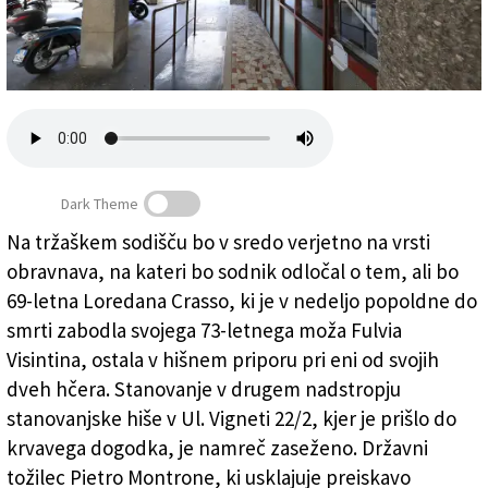
Založnik
Zadruga PD
Naročnine
Dark Theme
Na tržaškem sodišču bo v sredo verjetno na vrsti
obravnava, na kateri bo sodnik odločal o tem, ali bo
Krvava velika noč: umor ali samoobramba?
69-letna Loredana Crasso, ki je v nedeljo popoldne do
smrti zabodla svojega 73-letnega moža Fulvia
Visintina, ostala v hišnem priporu pri eni od svojih
dveh hčera. Stanovanje v drugem nadstropju
stanovanjske hiše v Ul. Vigneti 22/2, kjer je prišlo do
krvavega dogodka, je namreč zaseženo. Državni
tožilec Pietro Montrone, ki usklajuje preiskavo