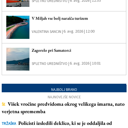
6. avg. 2026 | 12:53
SPLETNO UREDNIŠTVO |
V Miljah vse bolj narašča turizem
6. avg. 2026 | 12:00
VALENTINA SANCIN |
Zagorelo pri Samatorci
6. avg. 2026 | 10:01
SPLETNO UREDNIŠTVO |
NAJBOLJ BRANO
NAJNOVEJŠE NOVICE
Višek vročine predvidoma okrog velikega šmarna, nato
ŠE
verjetna sprememba
Policisti izsledili deklico, ki se je oddaljila od
TRŽAŠKA