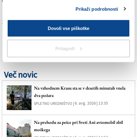
umorom ali pa ubojem na mah (ko se pretep zaključi z
nezaželeno smrtjo) je namreč velika.
Prikaži podrobnosti
Za branje in pisanje komentarjev
je potrebna prijava
Dovoli vse piškotke
Prilagodi
Več novic
Na vzhodnem Krasu sta se v desetih minutah vnela
dva požara
6. avg. 2026 | 13:35
SPLETNO UREDNIŠTVO |
Na prehodu za pešce pri Sveti Ani avtomobil zbil
moškega