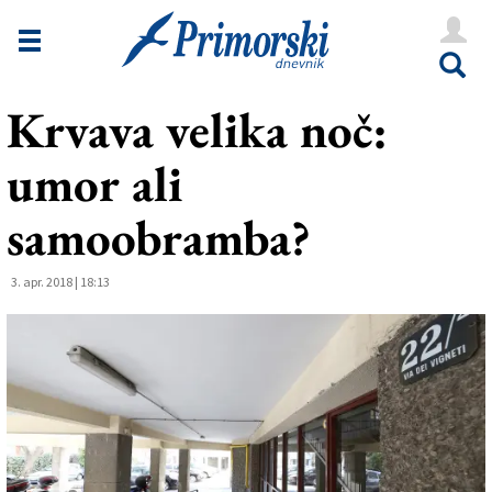
Novice
Tržaška
Krvava velika noč:
Goriška
umor ali
Kultura
Šport
samoobramba?
Še
3. apr. 2018 | 18:13
Vreme
V Kioskih
Uredništvo
Oglasi