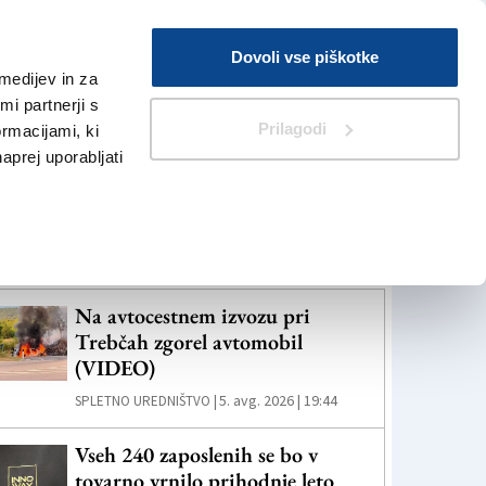
Prijava
Dovoli vse piškotke
medijev in za
Iskanje
V Kioskih
i partnerji s
Prilagodi
ormacijami, ki
naprej uporabljati
eč novic
Na avtocestnem izvozu pri
Trebčah zgorel avtomobil
(VIDEO)
5. avg. 2026 | 19:44
SPLETNO UREDNIŠTVO |
Vseh 240 zaposlenih se bo v
tovarno vrnilo prihodnje leto