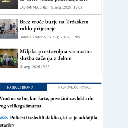
5. avg. 2026 | 19:03
JADRAN VECCHIET |
Brez vroče burje na Tržaškem
rahlo prijetneje
5. avg. 2026 | 11:05
DARKO BRADASSI |
Miljska prostovoljna varnostna
služba začenja z delom
5. avg. 2026 | 9:38
NAJBOLJ BRANO
NAJNOVEJŠE NOVICE
Vročina se bo, kot kaže, povečini zavlekla do
rog velikega šmarna
Policisti izsledili deklico, ki se je oddaljila
AŠKA
staršev