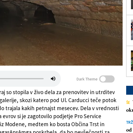
Dark Theme
raj so stopila v živo dela za prenovitev in utrditev
lerije, skozi katero pod Ul. Carducci teče potok
ŠE
do trajala kakih petnajst mesecev. Dela v vrednosti
ok
a evrov si je zagotovilo podjetje Pro Service
TRŽ
 iz Modene, medtem ko bosta Občina Trst in
od 
egasApsAmga poskrbela, da bo nevšečnosti za