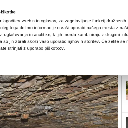
piškotke
ilagoditev vsebin in oglasov, za zagotavljanje funkcij družbenih 
leg tega delimo informacije o vaši uporabi našega mesta z našim
NOVICE
TRŽAŠKA
GORIŠKA
KULTURA
ŠPORT
ŠE
 oglaševanja in analitike, ki jih morda kombinirajo z drugimi inf
pa so jih zbrali skozi vašo uporabo njihovih storitev. Če želite še 
jo potoka Ključ
te strinjati z uporabo piškotkov.
V