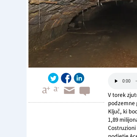
V torek zjut
podzemne ga
Ključ, ki bo
1,89 milijon
Prenavljajo galerijo potoka Ključ
Costruzioni
podjetje Ac