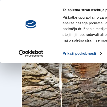
Ta spletna stran vsebuje 
VREME
četrtek,
DANES
Piškotke uporabljamo za pr
6. avgusta 2026
analize našega prometa. Po
področja družbenih medijev,
ste jim jih posredovali ali 
Prenavljajo galeri
našo spletno stran, se mora
3. apr. 2018 | 18:28
Prikaži podrobnosti