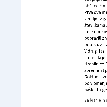
občane čim
Prva dva me
zemljo, v g
številkama 
dele obokov
popravili z
potoka. Za
V drugi faz
strani, ki j
Hranilnice F
spremenil p
Goldonijeve
bo v omenjen
našle druge
Za branje in