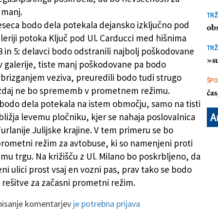
 manj.
TRŽ
seca bodo dela potekala dejansko izključno pod
obs
aleriji potoka Ključ pod Ul. Carducci med hišnima
TRŽ
3 in 5: delavci bodo odstranili najbolj poškodovane
»su
 galerije, tiste manj poškodovane pa bodo
 vbrizganjem veziva, preuredili bodo tudi strugo
ŠP
 zdaj ne bo sprememb v prometnem režimu.
ča
i bodo dela potekala na istem območju, samo na tisti
A
e bližja levemu pločniku, kjer se nahaja poslovalnica
urlanije Julijske krajine. V tem primeru se bo
rometni režim za avtobuse, ki so namenjeni proti
mu trgu. Na križišču z Ul. Milano bo poskrbljeno, da
i ulici prost vsaj en vozni pas, prav tako se bodo
 rešitve za začasni prometni režim.
 pisanje komentarjev
je potrebna prijava