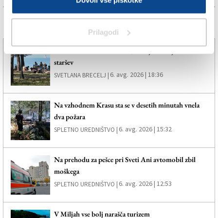
Dovoli vse piškotke
Več novic
Prilagodi
Policisti so izsledili deklico, ki se je oddaljila od
staršev
6. avg. 2026 | 18:36
SVETLANA BRECELJ |
Na vzhodnem Krasu sta se v desetih minutah vnela
dva požara
6. avg. 2026 | 15:32
SPLETNO UREDNIŠTVO |
Na prehodu za pešce pri Sveti Ani avtomobil zbil
moškega
6. avg. 2026 | 12:53
SPLETNO UREDNIŠTVO |
V Miljah vse bolj narašča turizem