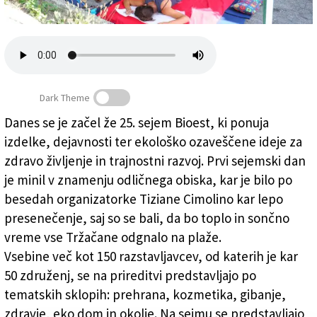
Založnik
Zadruga PD
Naročnine
Dark Theme
Danes se je začel že 25. sejem Bioest, ki ponuja
izdelke, dejavnosti ter ekološko ozaveščene ideje za
Sejem Bioest, vse za zdrav življenjski slog
zdravo življenje in trajnostni razvoj. Prvi sejemski dan
je minil v znamenju odličnega obiska, kar je bilo po
besedah organizatorke Tiziane Cimolino kar lepo
presenečenje, saj so se bali, da bo toplo in sončno
vreme vse Tržačane odgnalo na plaže.
Vsebine več kot 150 razstavljavcev, od katerih je kar
50 združenj, se na prireditvi predstavljajo po
tematskih sklopih: prehrana, kozmetika, gibanje,
zdravje, eko dom in okolje. Na sejmu se predstavljajo