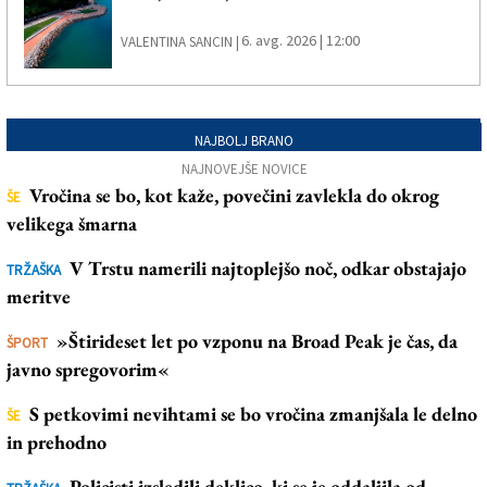
6. avg. 2026 | 12:00
VALENTINA SANCIN |
NAJBOLJ BRANO
NAJNOVEJŠE NOVICE
Vročina se bo, kot kaže, povečini zavlekla do okrog
ŠE
velikega šmarna
V Trstu namerili najtoplejšo noč, odkar obstajajo
TRŽAŠKA
meritve
»Štirideset let po vzponu na Broad Peak je čas, da
ŠPORT
javno spregovorim«
S petkovimi nevihtami se bo vročina zmanjšala le delno
ŠE
in prehodno
Policisti izsledili deklico, ki se je oddaljila od