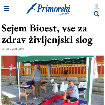
Novice
Tržaška
Sejem Bioest, vse za
Goriška
zdrav življenjski slog
Kultura
Šport
2. jun. 2018 | 15:48
Še
Vreme
V Kioskih
Uredništvo
Oglasi