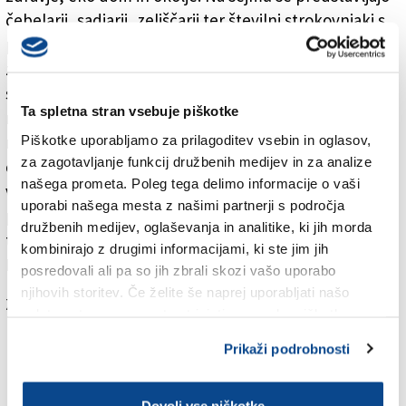
čebelarji, sadjarji, zeliščarji ter številni strokovnjaki s
področja komplementarne medicine. Stojnice na
zgornjem delu sejemskega prizorišča se šibijo pod
sezonskimi dobrotami; sadjarji podajajo češnje,
Ta spletna stran vsebuje piškotke
marelice in maline. Pred rozarijem je mogoče kupiti
Piškotke uporabljamo za prilagoditev vsebin in oglasov,
najrazličnejše dišavnice. Na osrednjem trgu pred
za zagotavljanje funkcij družbenih medijev in za analize
cerkvijo pa je mogoče okušati in kupiti najrazličnejše
našega prometa. Poleg tega delimo informacije o vaši
vrste staranih sirov. Na prodaj so tudi različne vrste
uporabi našega mesta z našimi partnerji s področja
polnozrnatega kruha, razstavljavci se predstavljajo
družbenih medijev, oglaševanja in analitike, ki jih morda
tudi z različnimi žitaricami. Za ljubitelje medu je sejem
kombinirajo z drugimi informacijami, ki ste jim jih
Bioest pravi raj na zemlji.
posredovali ali pa so jih zbrali skozi vašo uporabo
njihovih storitev. Če želite še naprej uporabljati našo
Za branje in pisanje komentarjev
je potrebna prijava
spletno stran, se morate strinjati z uporabo piškotkov.
Prikaži podrobnosti