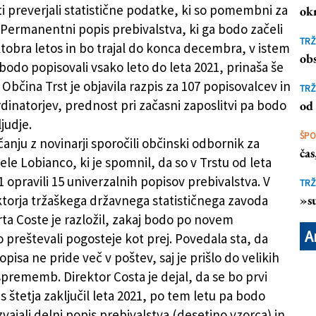
ti preverjali statistične podatke, ki so pomembni za
ok
. Permanentni popis prebivalstva, ki ga bodo začeli
TRŽ
oktobra letos in bo trajal do konca decembra, v istem
obs
bodo popisovali vsako leto do leta 2021, prinaša še
Občina Trst je objavila razpis za 107 popisovalcev in
TRŽ
inatorjev, prednost pri začasni zaposlitvi pa bodo
od 
ljudje.
ŠP
čanju z novinarji sporočili občinski odbornik za
ča
le Lobianco, ki je spomnil, da so v Trstu od leta
 opravili 15 univerzalnih popisov prebivalstva. V
TRŽ
ktorja tržaškega državnega statističnega zavoda
»su
ta Coste je razložil, zakaj bodo po novem
A
 preštevali pogosteje kot prej. Povedala sta, da
opisa ne pride več v poštev, saj je prišlo do velikih
prememb. Direktor Costa je dejal, da se bo prvi
us štetja zaključil leta 2021, po tem letu pa bodo
zvajali delni popis prebivalstva (desetino vzorca) in