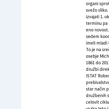
Oktobra nov popis prebivalstva v Trstu
organi spro
svežo sliko
izvajati 1. 
terminu pa 
eno novost. 
sedem koord
imeli mladi 
To je na sre
osebje Miche
1861 do 2011
družbi dire
ISTAT Rober
prebivalstvo
star način p
družbenih s
celovit cikl
vsako leto i