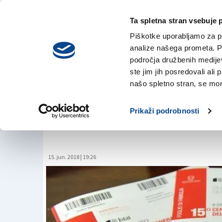
Ta spletna stran vsebuje 
VREME
četrtek,
DANES
Piškotke uporabljamo za pr
6. avgusta 2026
analize našega prometa. Po
področja družbenih medijev,
ste jim jih posredovali ali 
Oktobra nov popis 
našo spletno stran, se mora
Prikaži podrobnosti
15. jun. 2018 | 19:26