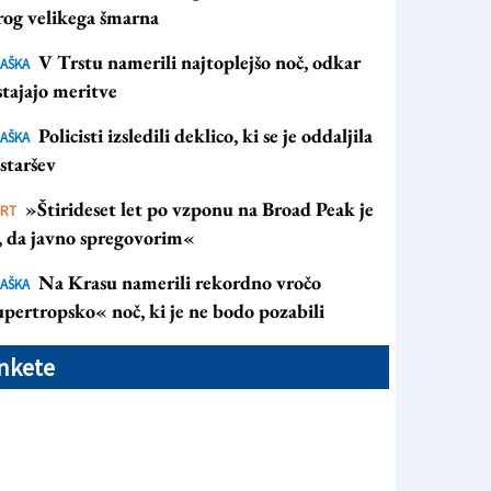
rog velikega šmarna
V Trstu namerili najtoplejšo noč, odkar
AŠKA
tajajo meritve
Policisti izsledili deklico, ki se je oddaljila
AŠKA
staršev
»Štirideset let po vzponu na Broad Peak je
ORT
s, da javno spregovorim«
Na Krasu namerili rekordno vročo
AŠKA
pertropsko« noč, ki je ne bodo pozabili
nkete