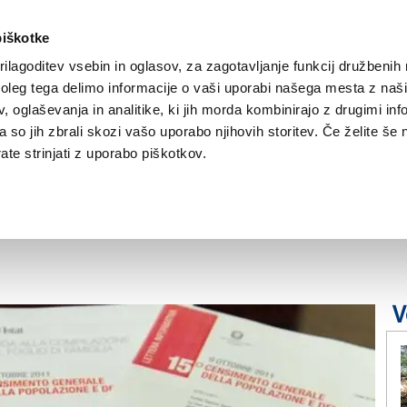
piškotke
ilagoditev vsebin in oglasov, za zagotavljanje funkcij družbenih 
leg tega delimo informacije o vaši uporabi našega mesta z našim
NOVICE
TRŽAŠKA
GORIŠKA
KULTURA
ŠPORT
ŠE
 oglaševanja in analitike, ki jih morda kombinirajo z drugimi inf
pa so jih zbrali skozi vašo uporabo njihovih storitev. Če želite še 
prebivalstva v Trstu
te strinjati z uporabo piškotkov.
V