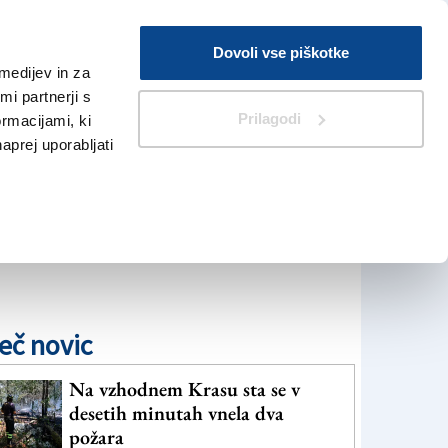
Prijava
Dovoli vse piškotke
medijev in za
Iskanje
V Kioskih
i partnerji s
Prilagodi
ormacijami, ki
naprej uporabljati
eč novic
Na vzhodnem Krasu sta se v
desetih minutah vnela dva
požara