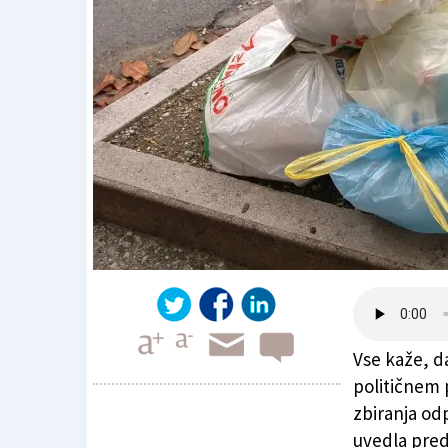
Vse kaže, da
političnem 
zbiranja od
uvedla pred 