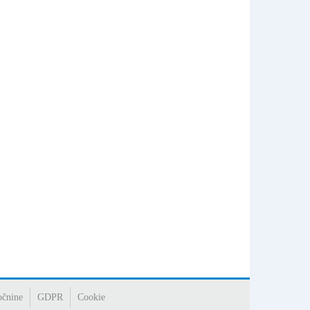
očnine
GDPR
Cookie