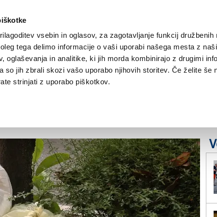
piškotke
ilagoditev vsebin in oglasov, za zagotavljanje funkcij družbenih 
leg tega delimo informacije o vaši uporabi našega mesta z našim
NOVICE
TRŽAŠKA
GORIŠKA
KULTURA
ŠPORT
ŠE
 oglaševanja in analitike, ki jih morda kombinirajo z drugimi inf
pa so jih zbrali skozi vašo uporabo njihovih storitev. Če želite še 
dpadkov še vedno
te strinjati z uporabo piškotkov.
V