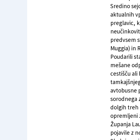
Ločeno zbiranje odpadkov še vedno vzburja o
Sredino sej
aktualnih v
preglavic, 
neučinkovit«
predvsem sv
Muggia) in 
Poudarili s
mešane odp
cestišču ali
tamkajšnjeg
avtobusne p
sorodnega z
dolgih treh
opremljeni 
Županja Laur
pojavile z 