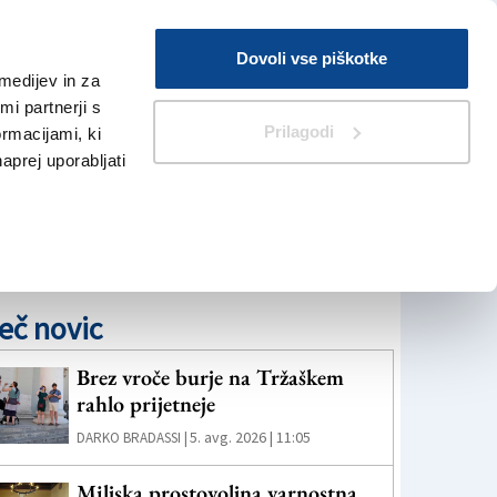
Prijava
Dovoli vse piškotke
medijev in za
Iskanje
V Kioskih
i partnerji s
Prilagodi
ormacijami, ki
naprej uporabljati
eč novic
Brez vroče burje na Tržaškem
rahlo prijetneje
5. avg. 2026 | 11:05
DARKO BRADASSI |
Miljska prostovoljna varnostna