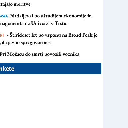
tajajo meritve
Nadaljeval bo s študijem ekonomije in
AŠKA
nagementa na Univerzi v Trstu
»Štirideset let po vzponu na Broad Peak je
ORT
s, da javno spregovorim«
Pri Možacu do smrti povozili voznika
nkete