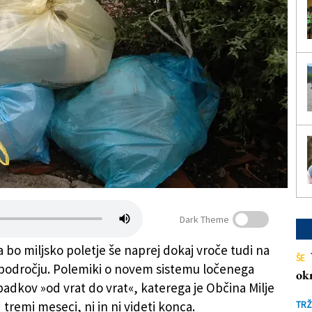
Dark Theme
 bo miljsko poletje še naprej dokaj vroče tudi na
ŠE
področju. Polemiki o novem sistemu ločenega
ok
padkov »od vrat do vrat«, katerega je Občina Milje
tremi meseci, ni in ni videti konca.
TRŽ