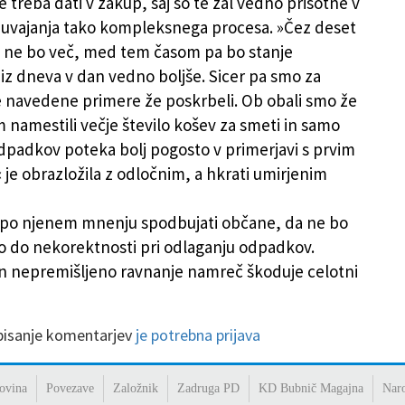
e treba dati v zakup, saj so te žal vedno prisotne v
i uvajanja tako kompleksnega procesa. »Čez deset
 ne bo več, med tem časom pa bo stanje
z dneva v dan vedno boljše. Sicer pa smo za
 navedene primere že poskrbeli. Ob obali smo že
m namestili večje število košev za smeti in samo
dpadkov poteka bolj pogosto v primerjavi s prvim
je obrazložila z odločnim, a hkrati umirjenim
 po njenem mnenju spodbujati občane, da ne bo
lo do nekorektnosti pri odlaganju odpadkov.
 nepremišljeno ravnanje namreč škoduje celotni
 pisanje komentarjev
je potrebna prijava
ovina
Povezave
Založnik
Zadruga PD
KD Bubnič Magajna
Nar