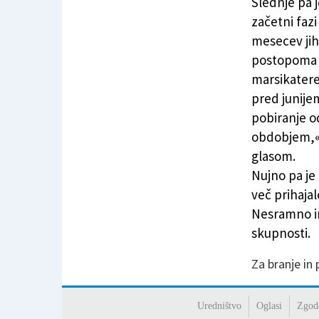
Slednje pa j
začetni faz
mesecev jih
postopoma i
marsikatere
pred junije
pobiranje o
obdobjem,« 
glasom.
Nujno pa je
več prihaja
Nesramno in
skupnosti.
Za branje in
Uredništvo
Oglasi
Zgod