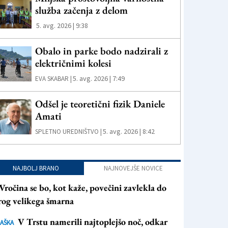
služba začenja z delom
5. avg. 2026 | 9:38
Obalo in parke bodo nadzirali z
električnimi kolesi
5. avg. 2026 | 7:49
EVA SKABAR |
Odšel je teoretični fizik Daniele
Amati
5. avg. 2026 | 8:42
SPLETNO UREDNIŠTVO |
NAJBOLJ BRANO
NAJNOVEJŠE NOVICE
Vročina se bo, kot kaže, povečini zavlekla do
rog velikega šmarna
V Trstu namerili najtoplejšo noč, odkar
AŠKA