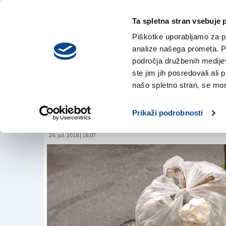
Ta spletna stran vsebuje 
VREME
sreda,
DANES
Piškotke uporabljamo za pr
5. avgusta 2026
analize našega prometa. Po
področja družbenih medijev,
ste jim jih posredovali ali 
Ločeno zbiranje o
našo spletno stran, se mora
vzburja opozicijo
Prikaži podrobnosti
26. jul. 2018 | 18:07