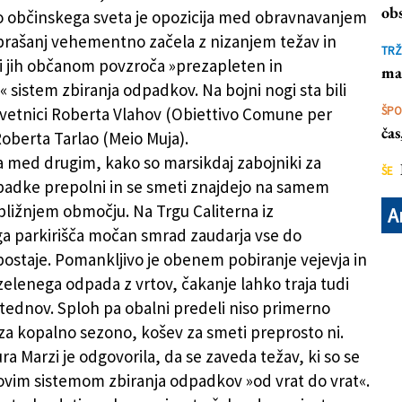
pozicijo
obs
o občinskega sveta je opozicija med obravnavanjem
prašanj vehementno začela z nizanjem težav in
TRŽ
ki jih občanom povzroča »prezapleten in
ma
 sistem zbiranja odpadkov. Na bojni nogi sta bili
etnici Roberta Vlahov (Obiettivo Comune per
ŠP
ča
Roberta Tarlao (Meio Muja).
ta med drugim, kako so marsikdaj zabojniki za
ŠE
adke prepolni in se smeti znajdejo na samem
 bližnjem območju. Na Trgu Caliterna iz
A
a parkirišča močan smrad zaudarja vse do
ostaje. Pomankljivo je obenem pobiranje vejevja in
elenega odpada z vrtov, čakanje lahko traja tudi
 tednov. Sploh pa obalni predeli niso primerno
za kopalno sezono, košev za smeti preprosto ni.
a Marzi je odgovorila, da se zaveda težav, ki so se
novim sistemom zbiranja odpadkov »od vrat do vrat«.