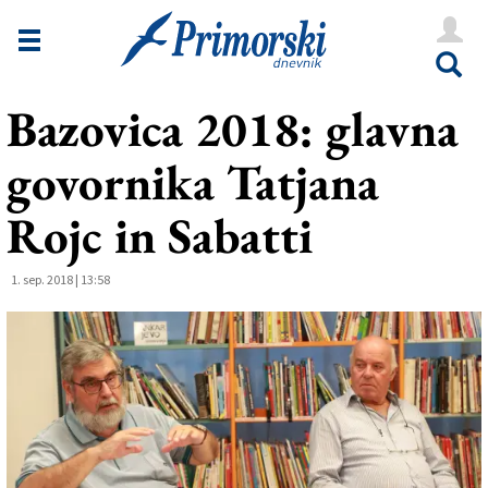
Novice
Tržaška
Bazovica 2018: glavna
Goriška
govornika Tatjana
Kultura
Šport
Rojc in Sabatti
Še
1. sep. 2018 | 13:58
Vreme
V Kioskih
Uredništvo
Oglasi