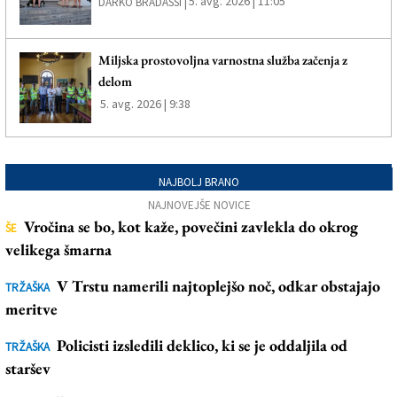
5. avg. 2026 | 11:05
DARKO BRADASSI |
Miljska prostovoljna varnostna služba začenja z
delom
5. avg. 2026 | 9:38
NAJBOLJ BRANO
NAJNOVEJŠE NOVICE
Vročina se bo, kot kaže, povečini zavlekla do okrog
ŠE
velikega šmarna
V Trstu namerili najtoplejšo noč, odkar obstajajo
TRŽAŠKA
meritve
Policisti izsledili deklico, ki se je oddaljila od
TRŽAŠKA
staršev