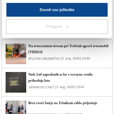
Dovoli vse piškotke
Prilagodi
Več novic
Na avtocestnem izvozu pri Trebčah zgorel avtomobil
(VIDEO)
5. avg. 2026 | 19:44
SPLETNO UREDNIŠTVO |
Vseh 240 zaposlenih se bo v tovarno vrnilo
prihodnje leto
5. avg. 2026 | 19:03
JADRAN VECCHIET |
Brez vroče burje na Tržaškem rahlo prijetneje