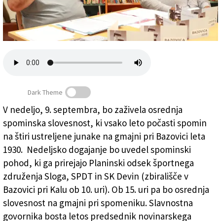
Založnik
Zadruga PD
Naročnine
Dark Theme
V nedeljo, 9. septembra, bo zaživela osrednja
spominska slovesnost, ki vsako leto počasti spomin
Bazovica 2018: glavna govornika Tatjana Rojc in Sabatti
na štiri ustreljene junake na gmajni pri Bazovici leta
1930. Nedeljsko dogajanje bo uvedel spominski
pohod, ki ga prirejajo Planinski odsek športnega
združenja Sloga, SPDT in SK Devin (zbirališče v
Bazovici pri Kalu ob 10. uri). Ob 15. uri pa bo osrednja
slovesnost na gmajni pri spomeniku. Slavnostna
govornika bosta letos predsednik novinarskega