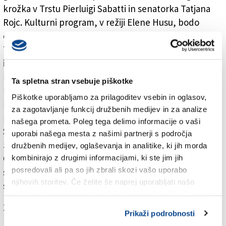
krožka v Trstu Pierluigi Sabatti in senatorka Tatjana
Rojc. Kulturni program, v režiji Elene Husu, bodo
oblikovali Tržaški partizanski pevski zbor Pinko
Tomažič pod vodstvom Pije Cah, plesalka Daša Grgič
in Godbeno društvo Prosek z dirigentom Ivom
Bašičem. Spored bosta povezovala Jasmina Gruden in
Ta spletna stran vsebuje piškotke
Lorenzo Zuffi. Ob častni straži Tabornikov Rodu
Piškotke uporabljamo za prilagoditev vsebin in oglasov,
modrega vala in skavtov SZSO bodo kot običajno
za zagotavljanje funkcij družbenih medijev in za analize
prisotni številni praporščaki.
našega prometa. Poleg tega delimo informacije o vaši
Spominske slovesnosti pa se bodo začele že v sredo,
uporabi našega mesta z našimi partnerji s področja
5. septembra, v Tržaškem knjižnem središču (Trg
družbenih medijev, oglaševanja in analitike, ki jih morda
Oberdan) s srečanjem »Cerje - pomnik braniteljev
kombinirajo z drugimi informacijami, ki ste jim jih
posredovali ali pa so jih zbrali skozi vašo uporabo
slovenske zemlje« in zaključile v drugi polovici
njihovih storitev. Če želite še naprej uporabljati našo
septembra s tradicionalnim odbojkarskim turnirjem.
spletno stran, se morate strinjati z uporabo piškotkov.
Za branje in pisanje komentarjev
je potrebna prijava
Prikaži podrobnosti