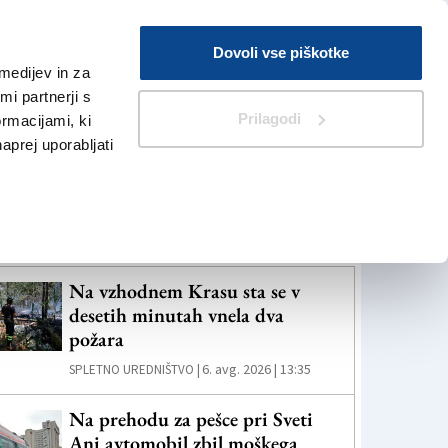
Prijava
Dovoli vse piškotke
medijev in za
Iskanje
V Kioskih
i partnerji s
Prilagodi
ormacijami, ki
naprej uporabljati
eč novic
Na vzhodnem Krasu sta se v
desetih minutah vnela dva
požara
6. avg. 2026 | 13:35
SPLETNO UREDNIŠTVO |
Na prehodu za pešce pri Sveti
Ani avtomobil zbil moškega