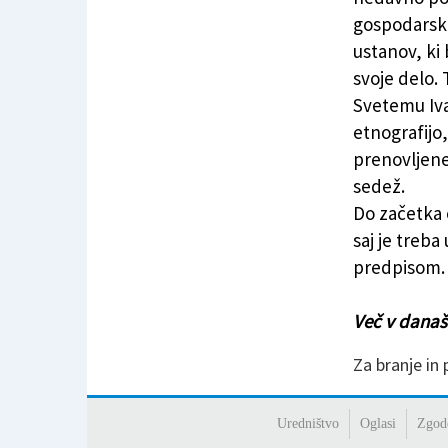
gospodarske
ustanov, ki
svoje delo. 
Svetemu Iva
etnografijo,
prenovljene
sedež.
Do začetka o
saj je treb
predpisom.
Več v današn
Za branje in
Uredništvo
Oglasi
Zgod