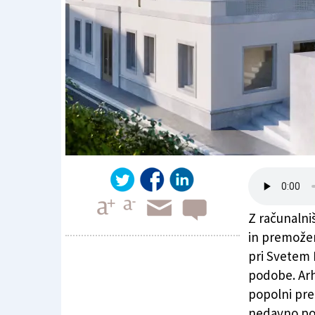
Z računalniš
in premožen
pri Svetem I
podobe. Arh
Še slabo leto do obnove Narodnega doma
popolni preu
nedavno por