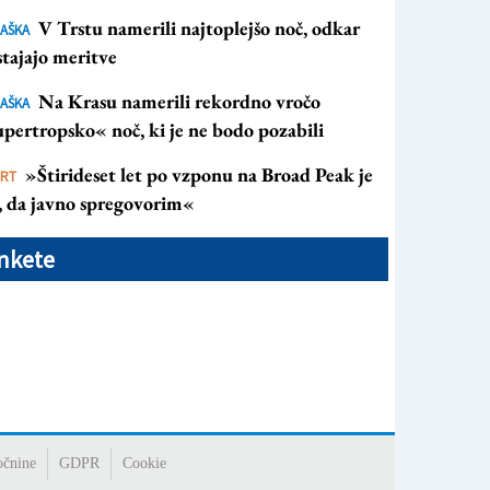
V Trstu namerili najtoplejšo noč, odkar
AŠKA
tajajo meritve
Na Krasu namerili rekordno vročo
AŠKA
pertropsko« noč, ki je ne bodo pozabili
»Štirideset let po vzponu na Broad Peak je
ORT
s, da javno spregovorim«
nkete
očnine
GDPR
Cookie