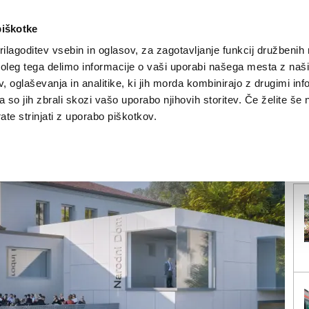
piškotke
ilagoditev vsebin in oglasov, za zagotavljanje funkcij družbenih 
leg tega delimo informacije o vaši uporabi našega mesta z našim
NOVICE
TRŽAŠKA
GORIŠKA
KULTURA
ŠPORT
ŠE
 oglaševanja in analitike, ki jih morda kombinirajo z drugimi inf
pa so jih zbrali skozi vašo uporabo njihovih storitev. Če želite še 
obnove Narodnega doma
te strinjati z uporabo piškotkov.
V