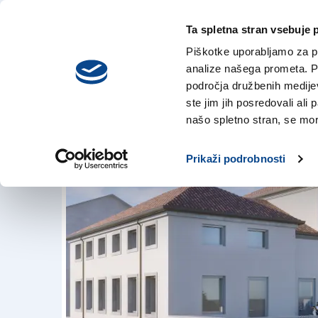
Ta spletna stran vsebuje 
VREME
četrtek,
DANES
Piškotke uporabljamo za pr
6. avgusta 2026
analize našega prometa. Po
področja družbenih medijev,
ste jim jih posredovali ali 
Še slabo leto do 
našo spletno stran, se mora
4. sep. 2018 | 18:23
Prikaži podrobnosti