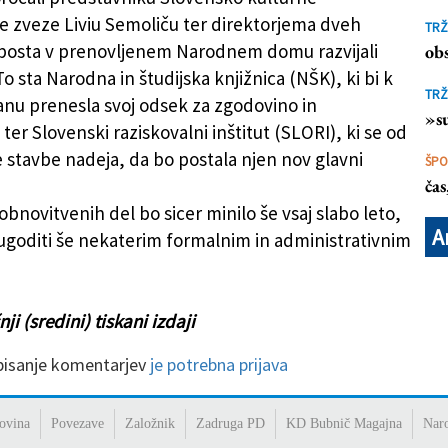
 zveze Liviu Semoliču ter direktorjema dveh
TRŽ
 bosta v prenovljenem Narodnem domu razvijali
obs
To sta Narodna in študijska knjižnica (NŠK), ki bi k
TRŽ
nu prenesla svoj odsek za zgodovino in
»su
 ter Slovenski raziskovalni inštitut (SLORI), ki se od
 stavbe nadeja, da bo postala njen nov glavni
ŠP
ča
bnovitvenih del bo sicer minilo še vsaj slabo leto,
A
a ugoditi še nekaterim formalnim in administrativnim
ji (sredini) tiskani izdaji
 pisanje komentarjev
je potrebna prijava
ovina
Povezave
Založnik
Zadruga PD
KD Bubnič Magajna
Nar