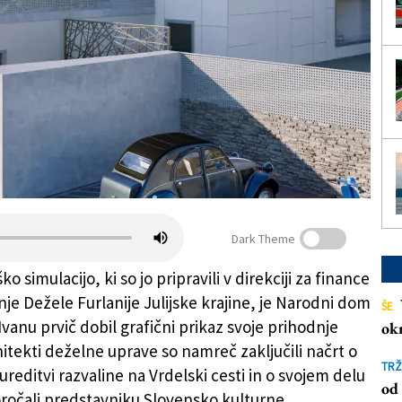
Dark Theme
ko simulacijo, ki so jo pripravili v direkciji za finance
je Dežele Furlanije Julijske krajine, je Narodni dom
ŠE
vanu prvič dobil grafični prikaz svoje prihodnje
ok
itekti deželne uprave so namreč zaključili načrt o
TRŽ
reditvi razvaline na Vrdelski cesti in o svojem delu
od 
očali predstavniku Slovensko kulturne