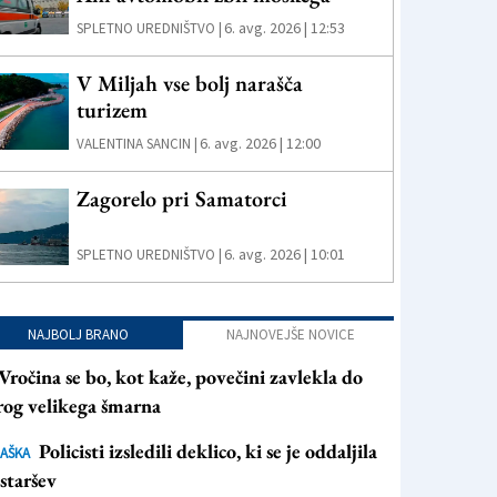
6. avg. 2026 | 12:53
SPLETNO UREDNIŠTVO |
V Miljah vse bolj narašča
turizem
6. avg. 2026 | 12:00
VALENTINA SANCIN |
Zagorelo pri Samatorci
6. avg. 2026 | 10:01
SPLETNO UREDNIŠTVO |
NAJBOLJ BRANO
NAJNOVEJŠE NOVICE
Vročina se bo, kot kaže, povečini zavlekla do
rog velikega šmarna
Policisti izsledili deklico, ki se je oddaljila
AŠKA
staršev