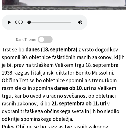
Založnik
Zadruga PD
Naročnine
Dark Theme
Trst se bo
danes (18. septembra)
z vrsto dogodkov
spomnil 80. obletnice fašističnih rasnih zakonov, ki jih
Trst se bo spomnil rasnih zakonov
je bil prav na tržaškem Velikem trgu 18. septembra
1938 razglasil italijanski diktator Benito Mussolini.
Občina Trst se bo obletnice spomnila s trenutkom
razmisleka in spomina
danes ob 10. uri
na Velikem
trgu, kar bo uvod v uradno svečanost ob obletnici
rasnih zakonov, ki bo
21. septembra ob 11. uri
v
dvorani tržaškega občinskega sveta in jih bo sledilo
odkritje spominskega obeležja.
Poleg Občine se bo razglasitve rasnih zakonov