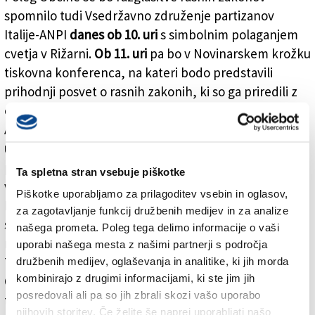
spomnilo tudi Vsedržavno združenje partizanov
Italije-ANPI
danes ob 10. uri
s simbolnim polaganjem
cvetja v Rižarni.
Ob 11. uri
pa bo v Novinarskem krožku
tiskovna konferenca, na kateri bodo predstavili
prihodnji posvet o rasnih zakonih, ki so ga priredili z
odločilnim doprinosom vsedržavnega združenja VZPI-
ANPI. Inštitut za zgodovino odporništva prireja
ob 18.
uri
v gledališču Miela ogled video dokumentarca s
posnetkom govora Benita Mussolinija o rasnih zakonih
Ta spletna stran vsebuje piškotke
v Trstu, Odbor za mir, sožitje in solidarnost Danilo
Piškotke uporabljamo za prilagoditev vsebin in oglasov,
Dolci pa vabi občane, naj
po 12. uri
položijo cvetje k
za zagotavljanje funkcij družbenih medijev in za analize
spominski plošči na Velikem trgu, kjer je
za 18. uro
našega prometa. Poleg tega delimo informacije o vaši
napovedan program z govori,
za 19. uro
pa nastop
uporabi našega mesta z našimi partnerji s področja
TPPZ Pinko Tomažič.
družbenih medijev, oglaševanja in analitike, ki jih morda
kombinirajo z drugimi informacijami, ki ste jim jih
Ob priložnosti obletnice rasnih zakonov prihaja v Trst
posredovali ali pa so jih zbrali skozi vašo uporabo
tudi vsedržavni tajnik Demokratske stranke Maurizio
njihovih storitev. Če želite še naprej uporabljati našo