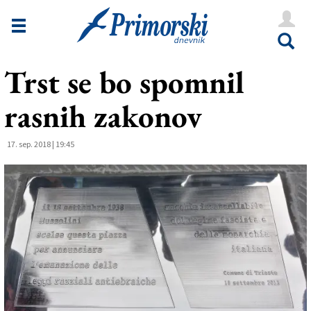
Novice
Tržaška
Trst se bo spomnil
Goriška
rasnih zakonov
Kultura
Šport
17. sep. 2018 | 19:45
Še
Vreme
V Kioskih
Uredništvo
Oglasi