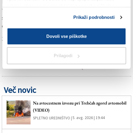
Martina, ki bo
ob 11.15
položil cvetje v Rižarni, med
spletno stran, se morate strinjati z uporabo piškotkov.
tržaškim obiskom pa se bo ustavil tudi pri obeležjih, ki
spominjajo na istrski eksodus in na požig Narodnega
Prikaži podrobnosti
doma.
Dovoli vse piškotke
Za branje in pisanje komentarjev
je potrebna prijava
Prilagodi
Več novic
Na avtocestnem izvozu pri Trebčah zgorel avtomobil
(VIDEO)
5. avg. 2026 | 19:44
SPLETNO UREDNIŠTVO |