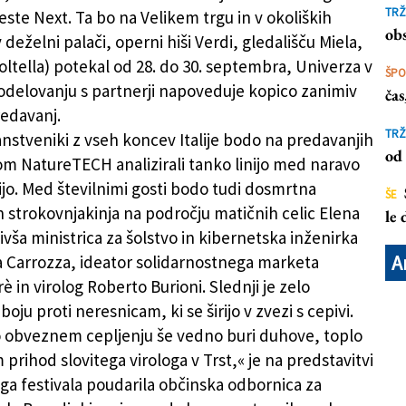
n tehnologijo
TRŽ
ieste Next. Ta bo na Velikem trgu in v okoliških
obs
deželni palači, operni hiši Verdi, gledališču Miela,
ltella) potekal od 28. do 30. septembra, Univerza v
ŠP
sodelovanju s partnerji napoveduje kopico zanimiv
ča
redavanj.
TRŽ
nstveniki z vseh koncev Italije bodo na predavanjih
od 
m NatureTECH analizirali tanko linijo med naravo
ijo. Med številnimi gosti bodo tudi dosmrtna
ŠE
n strokovnjakinja na področju matičnih celic Elena
le
vša ministrica za šolstvo in kibernetska inženirka
A
a Carrozza, ideator solidarnostnega marketa
 in virolog Roberto Burioni. Slednji je zelo
boju proti neresnicam, ki se širijo v zvezi s cepivi.
 obveznem cepljenju še vedno buri duhove, toplo
prihod slovitega virologa v Trst,« je na predstavitvi
a festivala poudarila občinska odbornica za