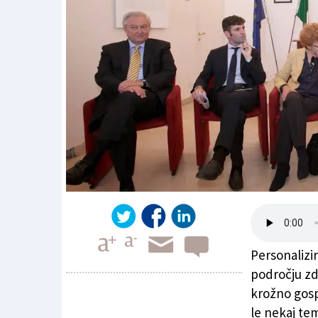
Personalizi
področju zd
krožno gosp
le nekaj te