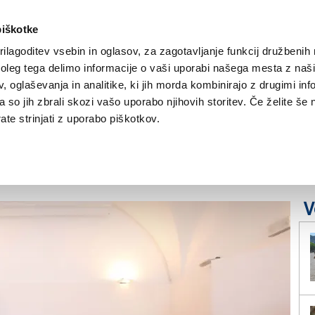
piškotke
ilagoditev vsebin in oglasov, za zagotavljanje funkcij družbenih 
leg tega delimo informacije o vaši uporabi našega mesta z našim
NOVICE
TRŽAŠKA
GORIŠKA
KULTURA
ŠPORT
ŠE
 oglaševanja in analitike, ki jih morda kombinirajo z drugimi inf
pa so jih zbrali skozi vašo uporabo njihovih storitev. Če želite še 
: tanka linija med
te strinjati z uporabo piškotkov.
ijo
V