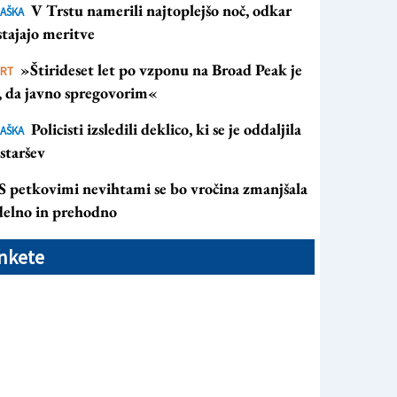
V Trstu namerili najtoplejšo noč, odkar
AŠKA
tajajo meritve
»Štirideset let po vzponu na Broad Peak je
ORT
s, da javno spregovorim«
Policisti izsledili deklico, ki se je oddaljila
AŠKA
staršev
S petkovimi nevihtami se bo vročina zmanjšala
 delno in prehodno
nkete