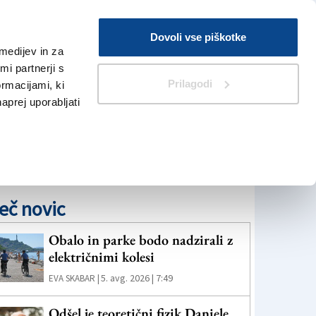
Prijava
Dovoli vse piškotke
medijev in za
Iskanje
V Kioskih
i partnerji s
Prilagodi
ormacijami, ki
naprej uporabljati
eč novic
Obalo in parke bodo nadzirali z
električnimi kolesi
5. avg. 2026 | 7:49
EVA SKABAR |
Odšel je teoretični fizik Daniele