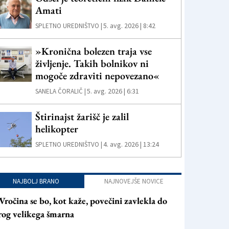
Amati
5. avg. 2026 | 8:42
SPLETNO UREDNIŠTVO |
»Kronična bolezen traja vse
življenje. Takih bolnikov ni
mogoče zdraviti nepovezano«
5. avg. 2026 | 6:31
SANELA ČORALIČ |
Štirinajst žarišč je zalil
helikopter
4. avg. 2026 | 13:24
SPLETNO UREDNIŠTVO |
NAJBOLJ BRANO
NAJNOVEJŠE NOVICE
Vročina se bo, kot kaže, povečini zavlekla do
rog velikega šmarna