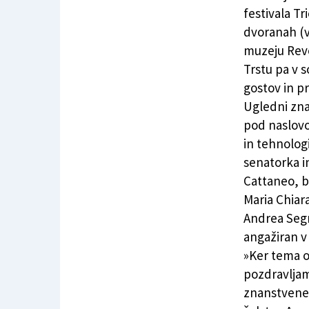
Sedmi Trieste Next: tanka linija med naravo i
festivala Tr
dvoranah (v 
muzeju Revo
Trstu pa v 
gostov in p
Ugledni zna
pod naslovo
in tehnolog
senatorka i
Cattaneo, bi
Maria Chiar
Andrea Segrè
angažiran v 
»Ker tema o
pozdravljam 
znanstveneg