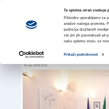
Ta spletna stran vsebuje 
VREME
sreda,
DANES
Piškotke uporabljamo za pr
5. avgusta 2026
analize našega prometa. Po
področja družbenih medijev,
ste jim jih posredovali ali 
Sedmi Trieste Next
našo spletno stran, se mora
naravo in tehnolog
Prikaži podrobnosti
18. sep. 2018 | 18:12