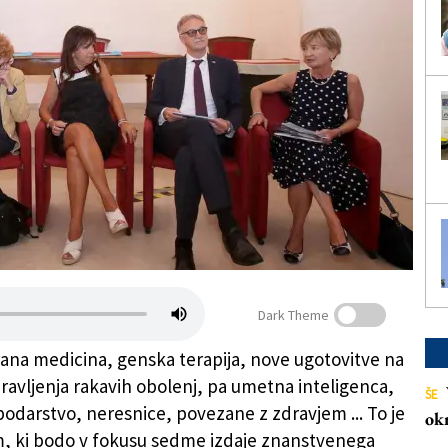
Dark Theme
rana medicina, genska terapija, nove ugotovitve na
ravljenja rakavih obolenj, pa umetna inteligenca,
ŠE
odarstvo, neresnice, povezane z zdravjem ... To je
ok
m, ki bodo v fokusu sedme izdaje znanstvenega