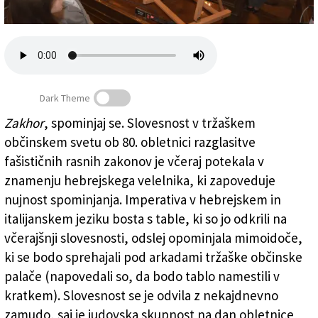
Založnik
Zadruga PD
Naročnine
Dark Theme
Zakhor
, spominjaj se. Slovesnost v tržaškem
občinskem svetu ob 80. obletnici razglasitve
Tabla v opomin na rasne zakone
fašističnih rasnih zakonov je včeraj potekala v
znamenju hebrejskega velelnika, ki zapoveduje
nujnost spominjanja. Imperativa v hebrejskem in
italijanskem jeziku bosta s table, ki so jo odkrili na
včerajšnji slovesnosti, odslej opominjala mimoidoče,
ki se bodo sprehajali pod arkadami tržaške občinske
palače (napovedali so, da bodo tablo namestili v
kratkem). Slovesnost se je odvila z nekajdnevno
zamudo, saj je judovska skupnost na dan obletnice