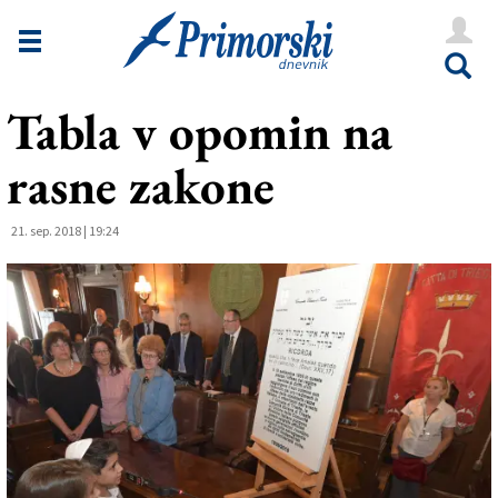
Novice
Tržaška
Tabla v opomin na
Goriška
rasne zakone
Kultura
Šport
21. sep. 2018 | 19:24
Še
Vreme
V Kioskih
Uredništvo
Oglasi