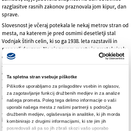
razglasitve rasnih zakonov praznovala jom kipur, dan
sprave.
Slovesnost je včeraj potekala le nekaj metrov stran od
mesta, na katerem je pred osmimi desetletji stal
Vodnjak štirih celin, ki so ga 1938. leta razstavili in
prenesli drugam. Na njegovem mestu je zrastel visok
oder z napisom »dux«, s katerega je Benito Mussolini
18. septembra istega leta razglasil uzakonitev rasnih
ali bolje – rasističnih zakonov, ki jih je nekaj dni pred
Ta spletna stran vsebuje piškotke
tem podpisal kralj Vittorio Emanuele III. Tržaški Veliki
Piškotke uporabljamo za prilagoditev vsebin in oglasov,
trg je bil tistega dne vse prej kot prazen; Mussolinijev
za zagotavljanje funkcij družbenih medijev in za analize
govor je poslušala stotisočglava množica in vzklikala v
našega prometa. Poleg tega delimo informacije o vaši
podporo dučeju, je opomnila predsednica italijanske
uporabi našega mesta z našimi partnerji s področja
zveze judovskih skupnosti UCEI Noemi Di Segni, ena
družbenih medijev, oglaševanja in analitike, ki jih morda
izmed gostov včerajšnje slovesnosti. Zato je danes
kombinirajo z drugimi informacijami, ki ste jim jih
toliko bolj pomembno, da brez zadržkov obsodimo
posredovali ali pa so jih zbrali skozi vašo uporabo