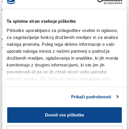
CasaPound. Šlo je za približno ducat oseb, nekatere
od teh so se bile privezale na ograjo, policisti pa so jih
morali odstraniti, medtem ko je članica skupine po
Ta spletna stran vsebuje piškotke
megafonu vpila »pustite antifašiste«. Navzoči so bili
Piškotke uporabljamo za prilagoditev vsebin in oglasov,
tudi karabinjerji.
za zagotavljanje funkcij družbenih medijev in za analize
Vse tamkajšnje ulice so medtem strogo zastražene,
našega prometa. Poleg tega delimo informacije o vaši
veliko je vozil sil javnega reda, policija namešča
uporabi našega mesta z našimi partnerji s področja
posebne premične ograje.
družbenih medijev, oglaševanja in analitike, ki jih morda
kombinirajo z drugimi informacijami, ki ste jim jih
Za branje in pisanje komentarjev
je potrebna prijava
posredovali ali pa so jih zbrali skozi vašo uporabo
njihovih storitev. Če želite še naprej uporabljati našo
spletno stran, se morate strinjati z uporabo piškotkov.
Prikaži podrobnosti
Dovoli vse piškotke
Več novic