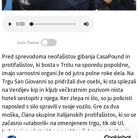
Založnik
Zadruga PD
Naročnine
Dark Theme
Pred sprevodoma neofašistov gibanja CasaPound in
protifašistov, ki bosta v Trstu na sporedu popoldne,
Pridržali osebi, ki sta splezali na Verdijev kip
imajo varnostni organi že od jutra polne roke dela. Na
Trgu San Giovanni so pridržali dve osebi, ki sta splezali
na Verdijev kip in kljub večkratnim pozivom nista
hoteli sestopiti z njega. Ker zlepa ni šlo, so ju policisti
naposled s silo spravili v svoje vozilo. Gre za dva
moška, člana skupine italijanskih protifašistov, ki so se
začasno »utaborili« na omenjenem trgu, tik ob Ul.
Imbriani, po kateri bo popoldne šel sprevod gibanja