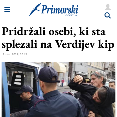
Novice
Tržaška
Pridržali osebi, ki sta
Goriška
splezali na Verdijev kip
Kultura
Šport
3. nov. 2018 | 10:45
Še
Vreme
V Kioskih
Uredništvo
Oglasi