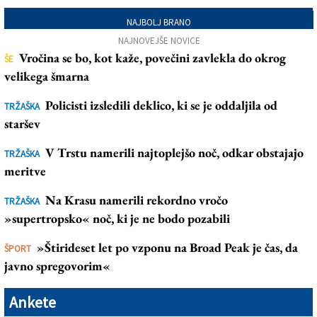
NAJBOLJ BRANO
NAJNOVEJŠE NOVICE
Vročina se bo, kot kaže, povečini zavlekla do okrog
ŠE
velikega šmarna
Policisti izsledili deklico, ki se je oddaljila od
TRŽAŠKA
staršev
V Trstu namerili najtoplejšo noč, odkar obstajajo
TRŽAŠKA
meritve
Na Krasu namerili rekordno vročo
TRŽAŠKA
»supertropsko« noč, ki je ne bodo pozabili
»Štirideset let po vzponu na Broad Peak je čas, da
ŠPORT
javno spregovorim«
Ankete