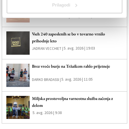
Na avtocestnem izvozu pri Trebčah zgorel avtomobil
Prilagodi
(VIDEO)
5. avg. 2026 | 19:44
SPLETNO UREDNIŠTVO |
Vseh 240 zaposlenih se bo v tovarno vrnilo
prihodnje leto
5. avg. 2026 | 19:03
JADRAN VECCHIET |
Brez vroče burje na Tržaškem rahlo prijetneje
5. avg. 2026 | 11:05
DARKO BRADASSI |
Miljska prostovoljna varnostna služba začenja z
delom
5. avg. 2026 | 9:38