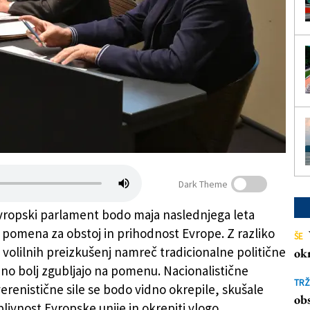
Dark Theme
evropski parlament bodo maja naslednjega leta
 pomena za obstoj in prihodnost Evrope. Z razliko
ŠE
h volilnih preizkušenj namreč tradicionalne politične
ok
no bolj zgubljajo na pomenu. Nacionalistične
TRŽ
erenistične sile se bodo vidno okrepile, skušale
obs
livnost Evropske unije in okrepiti vlogo