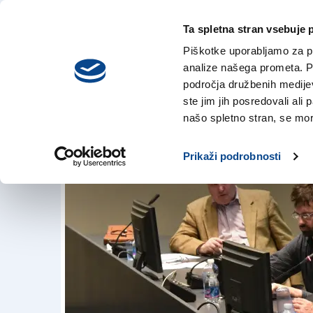
Ta spletna stran vsebuje 
VREME
četrtek,
DANES
Piškotke uporabljamo za pr
6. avgusta 2026
analize našega prometa. Po
področja družbenih medijev,
ste jim jih posredovali ali 
Majske evropske v
našo spletno stran, se mora
7. nov. 2018 | 15:50
Prikaži podrobnosti