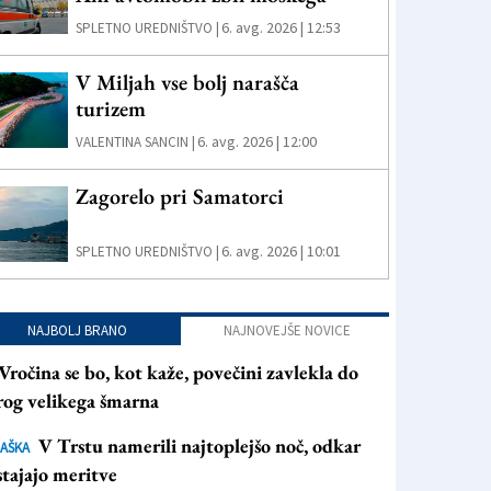
6. avg. 2026 | 12:53
SPLETNO UREDNIŠTVO |
V Miljah vse bolj narašča
turizem
6. avg. 2026 | 12:00
VALENTINA SANCIN |
Zagorelo pri Samatorci
6. avg. 2026 | 10:01
SPLETNO UREDNIŠTVO |
NAJBOLJ BRANO
NAJNOVEJŠE NOVICE
Vročina se bo, kot kaže, povečini zavlekla do
rog velikega šmarna
V Trstu namerili najtoplejšo noč, odkar
AŠKA
tajajo meritve