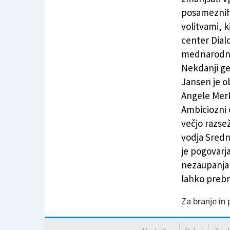
posameznih 
volitvami, k
center Dial
mednarodne
Nekdanji ge
Jansen je ob
Angele Merk
Ambiciozni 
večjo razsež
vodja Sred
je pogovarj
nezaupanja 
lahko prebr
Za branje in