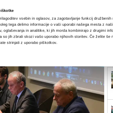
piškotke
ilagoditev vsebin in oglasov, za zagotavljanje funkcij družbenih 
leg tega delimo informacije o vaši uporabi našega mesta z našim
NOVICE
TRŽAŠKA
GORIŠKA
KULTURA
ŠPORT
ŠE
 oglaševanja in analitike, ki jih morda kombinirajo z drugimi inf
pa so jih zbrali skozi vašo uporabo njihovih storitev. Če želite še 
olitve bodo prelomne
te strinjati z uporabo piškotkov.
V