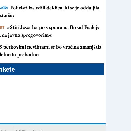
Policisti izsledili deklico, ki se je oddaljila
AŠKA
staršev
»Štirideset let po vzponu na Broad Peak je
ORT
s, da javno spregovorim«
S petkovimi nevihtami se bo vročina zmanjšala
 delno in prehodno
nkete