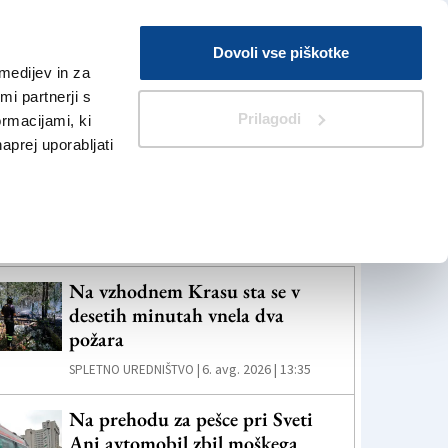
Prijava
Dovoli vse piškotke
medijev in za
Iskanje
V Kioskih
i partnerji s
Prilagodi
ormacijami, ki
naprej uporabljati
eč novic
Na vzhodnem Krasu sta se v
desetih minutah vnela dva
požara
6. avg. 2026 | 13:35
SPLETNO UREDNIŠTVO |
Na prehodu za pešce pri Sveti
Ani avtomobil zbil moškega