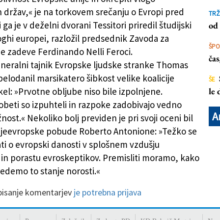
držav,« je na torkovem srečanju o Evropi pred
TRŽ
i ga je v deželni dvorani Tessitori priredil študijski
od 
oghi europei, razložil predsednik Zavoda za
ŠP
 zadeve Ferdinando Nelli Feroci.
ča
neralni tajnik Evropske ljudske stranke Thomas
elodanil marsikatero šibkost velike koalicije
ŠE
el: »Prvotne obljube niso bile izpolnjene.
le
obeti so izpuhteli in razpoke zadobivajo vedno
A
nost.« Nekoliko bolj previden je pri svoji oceni bil
njeevropske pobude Roberto Antonione: »Težko se
ati o evropski danosti v splošnem vzdušju
in porastu evroskeptikov. Premisliti moramo, kako
edemo to stanje norosti.«
 pisanje komentarjev
je potrebna prijava