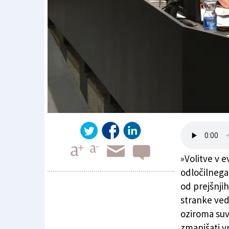
»Volitve v 
odločilnega
od prejšnji
stranke ved
Majske evropske volitve bodo prelomne
oziroma suv
zmanjšati vp