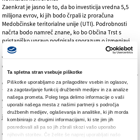
Zaenkrat je jasno le to, da bo investicija vredna 5,5
milijona evrov, ki jih bodo črpali iz proračuna
Medobčinske teritorialne unije (UTI). Podrobnosti
načrta bodo namreč znane, ko bo Občina Trst s
pristaniško upravo podpisala sporazum o izmenjavi
pooblastil v zvezi z upravljanjem dveh območij. Kot je
včeraj poudarila Pollijeva, bo s sporazumom pod
občinsko upravo prešel barkovljanski nasip,
Ta spletna stran vsebuje piškotke
pristaniška uprava pa bo prevzela skrb za onesnaženo
Piškotke uporabljamo za prilagoditev vsebin in oglasov,
območje v industrijski coni v Ul. Errera.
za zagotavljanje funkcij družbenih medijev in za analize
Tržaški župan Dipiazza je izpostavil onesnažena
našega prometa. Poleg tega delimo informacije o vaši
območja, ki se nahajajo v tržaški pokrajini in ocenil, da
uporabi našega mesta z našimi partnerji s področja
to v Barkovljah najbolj bode v oči. »Barkovljanski nasip
družbenih medijev, oglaševanja in analitike, ki jih morda
je treba enkrat za vselej bonificirati. Barkovljanska
kombinirajo z drugimi informacijami, ki ste jim jih
riviera je že zdaj lepa, ko bomo uredili degradirano
posredovali ali pa so jih zbrali skozi vašo uporabo
območje v starem pristanišču, bo riviera v ponos
njihovih storitev. Če želite še naprej uporabljati našo