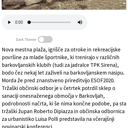
Založnik
Zadruga PD
Naročnine
Dark Theme
Nova mestna plaža, igrišče za otroke in rekreacijske
površine za mlade športnike, ki trenirajo v različnih
Nove plaže, igrišča in rekreacijski center
barkovljanskih klubih (tudi za jadralce TPK Sirena),
bodo čez nekaj let zaživeli na barkovljanskem nasipu.
Morda že pred znanstveno prireditvijo ESOF2020.
Tržaški občinski odbor je v četrtek potrdil sklep o
sanaciji onesnaženega območja v Barkovljah,
podrobnosti načrta, ki še nima končne podobe, pa sta
tržaški župan Roberto Dipiazza in občinska odbornica
za urbanistiko Luisa Polli predstavila na včerajšnji
novinarski konferenci.