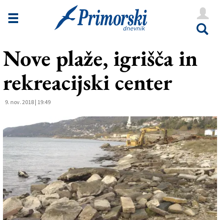
Novice
Tržaška
Nove plaže, igrišča in
Goriška
rekreacijski center
Kultura
Šport
9. nov. 2018 | 19:49
Še
Vreme
V Kioskih
Uredništvo
Oglasi