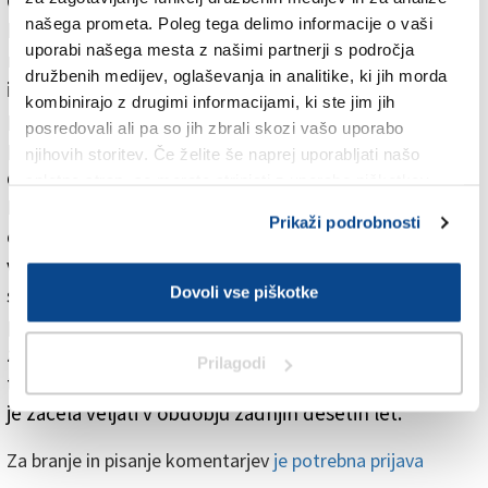
Obdelovalnih površin bo tako vsega skupaj za 161,58
našega prometa. Poleg tega delimo informacije o vaši
hektarja, katerim je treba dodati še 14 hektarjev
uporabi našega mesta z našimi partnerji s področja
nekdanjih vojaških objektov, konkretno smodnišnice
družbenih medijev, oglaševanja in analitike, ki jih morda
in bivše vojašnice Dardi: območje prve bodo namenili
kombinirajo z drugimi informacijami, ki ste jim jih
prvenstveno živinoreji, območje druge pa razvijanju
posredovali ali pa so jih zbrali skozi vašo uporabo
proizvodno-obrtnih dejavnosti, ki ne onesnažujejo,
njihovih storitev. Če želite še naprej uporabljati našo
dalje tudi razvijanju terciarnega sektorja in storitev.
spletno stran, se morate strinjati z uporabo piškotkov.
Kot že rečeno, z varianto prihaja do zmanjšanja
Prikaži podrobnosti
obsega zazidljivih površin, medtem ko je pri delih v
vaških jedrih predvidena tudi možnost uporabe
Dovoli vse piškotke
sodobnih materialov. Dalje so ob širjenju obdelovalnih
površin predvidena tudi nova pravila za namestitev
zaščitnih ograj ter posodobitev in prilagoditev
Prilagodi
tehničnih predpisov državni in deželni zakonodaji, ki
je začela veljati v obdobju zadnjih desetih let.
Za branje in pisanje komentarjev
je potrebna prijava