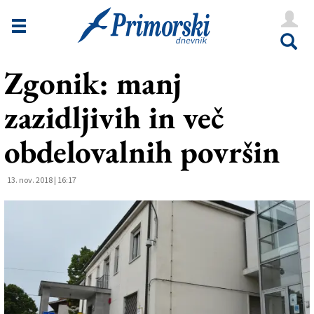
Novice
Tržaška
Zgonik: manj
Goriška
zazidljivih in več
Kultura
Šport
obdelovalnih površin
Še
13. nov. 2018 | 16:17
Vreme
V Kioskih
Uredništvo
Oglasi