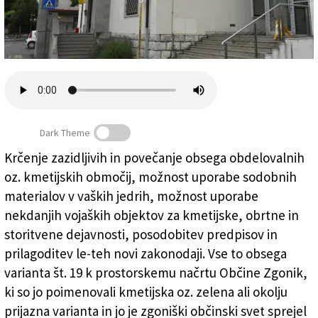
Založnik
Zadruga PD
Naročnine
Dark Theme
Krčenje zazidljivih in povečanje obsega obdelovalnih
oz. kmetijskih območij, možnost uporabe sodobnih
Zgonik: manj zazidljivih in več obdelovalnih površin
materialov v vaških jedrih, možnost uporabe
nekdanjih vojaških objektov za kmetijske, obrtne in
storitvene dejavnosti, posodobitev predpisov in
prilagoditev le-teh novi zakonodaji. Vse to obsega
varianta št. 19 k prostorskemu načrtu Občine Zgonik,
ki so jo poimenovali kmetijska oz. zelena ali okolju
prijazna varianta in jo je zgoniški občinski svet sprejel