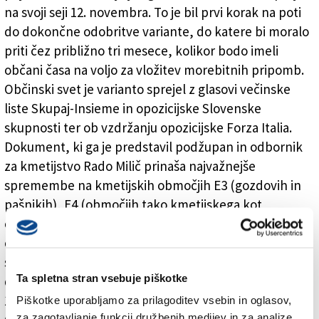
na svoji seji 12. novembra. To je bil prvi korak na poti
do dokončne odobritve variante, do katere bi moralo
priti čez približno tri mesece, kolikor bodo imeli
občani časa na voljo za vložitev morebitnih pripomb.
Občinski svet je varianto sprejel z glasovi večinske
liste Skupaj-Insieme in opozicijske Slovenske
skupnosti ter ob vzdržanju opozicijske Forza Italia.
Dokument, ki ga je predstavil podžupan in odbornik
za kmetijstvo Rado Milič prinaša najvažnejše
spremembe na kmetijskih območjih E3 (gozdovih in
pašnikih), E4 (območjih tako kmetijskega kot
okoljskega interesa) in E5 (prvenstveno kmetijskih
območjih). Občinski upravitelji so se odločili
spremeniti 26,20 hektarja območij E3 v območja E4,
Ta spletna stran vsebuje piškotke
dalje 31,94 hektarja območij E4 v območja E5 ter
103,44 hektarja območij E3 v območja E5.
Piškotke uporabljamo za prilagoditev vsebin in oglasov,
za zagotavljanje funkcij družbenih medijev in za analize