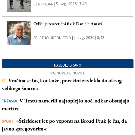
5. avg. 2026 | 7:49
EVA SKABAR |
Odšel je teoretični fizik Daniele Amati
5. avg. 2026 | 8:42
SPLETNO UREDNIŠTVO |
NAJBOLJ BRANO
NAJNOVEJŠE NOVICE
Vročina se bo, kot kaže, povečini zavlekla do okrog
ŠE
velikega šmarna
V Trstu namerili najtoplejšo noč, odkar obstajajo
TRŽAŠKA
meritve
»Štirideset let po vzponu na Broad Peak je čas, da
ŠPORT
javno spregovorim«