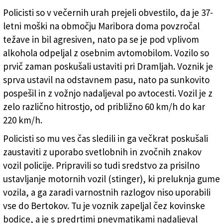
Policisti so v večernih urah prejeli obvestilo, da je 37-
letni moški na območju Maribora doma povzročal
težave in bil agresiven, nato pa se je pod vplivom
alkohola odpeljal z osebnim avtomobilom. Vozilo so
prvič zaman poskušali ustaviti pri Dramljah. Voznik je
sprva ustavil na odstavnem pasu, nato pa sunkovito
pospešil in z vožnjo nadaljeval po avtocesti. Vozil je z
zelo različno hitrostjo, od približno 60 km/h do kar
220 km/h.
Policisti so mu ves čas sledili in ga večkrat poskušali
zaustaviti z uporabo svetlobnih in zvočnih znakov
vozil policije. Pripravili so tudi sredstvo za prisilno
ustavljanje motornih vozil (stinger), ki preluknja gume
vozila, a ga zaradi varnostnih razlogov niso uporabili
vse do Bertokov. Tu je voznik zapeljal čez kovinske
bodice, a je s predrtimi pnevmatikami nadaljeval