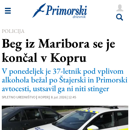
Novice
Tržaška
POLICIJA
Goriška
Beg iz Maribora se je
Kultura
končal v Kopru
Šport
Še
V ponedeljek je 37-letnik pod vplivom
alkohola bežal po Štajerski in Primorski
Vreme
avtocesti, ustsavil ga ni niti stinger
V Kioskih
SPLETNO UREDNIŠTVO
|
KOPER
|
8. jul. 2026 | 12:45
Uredništvo
Oglasi