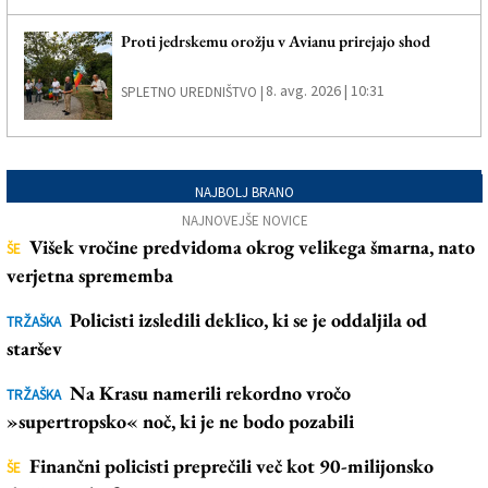
Proti jedrskemu orožju v Avianu prirejajo shod
8. avg. 2026 | 10:31
SPLETNO UREDNIŠTVO |
NAJBOLJ BRANO
NAJNOVEJŠE NOVICE
Višek vročine predvidoma okrog velikega šmarna, nato
ŠE
verjetna sprememba
Policisti izsledili deklico, ki se je oddaljila od
TRŽAŠKA
staršev
Na Krasu namerili rekordno vročo
TRŽAŠKA
»supertropsko« noč, ki je ne bodo pozabili
Finančni policisti preprečili več kot 90-milijonsko
ŠE