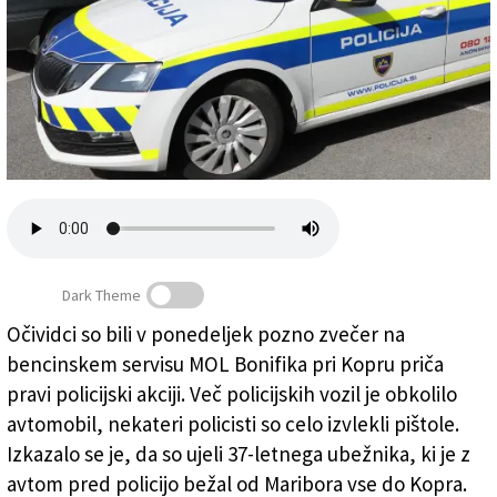
Založnik
Zadruga PD
Naročnine
Dark Theme
Valico Salcano Bumbaca Gorizia 29.03.2021 Valico
Salcano @Pierluigi Bumbaca fotografo policija
(
Pierluigi
Očividci so bili v ponedeljek pozno zvečer na
Bumbaca fotografo/Pierluigi Bumbaca fotografo /
bencinskem servisu MOL Bonifika pri Kopru priča
Fotografi
)
pravi policijski akciji. Več policijskih vozil je obkolilo
avtomobil, nekateri policisti so celo izvlekli pištole.
Izkazalo se je, da so ujeli 37-letnega ubežnika, ki je z
avtom pred policijo bežal od Maribora vse do Kopra.