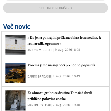
SPLETNO UREDNIŠTVO
Več novic
»Ko je na pokrajini prišla na oblast leva sredina, je
res naredila ogromno«
9. avg. 2026 | 8:08
JADRAN VECCHIET |
Vročina je v današnji noči prehodno popustila
8. avg. 2026 | 10:49
DARKO BRADASSI |
Za obnovo grobnice družine Tomažič zbrali
približno polovico zneska
7. avg. 2026 | 19:38
MARTIN POLJSAK |