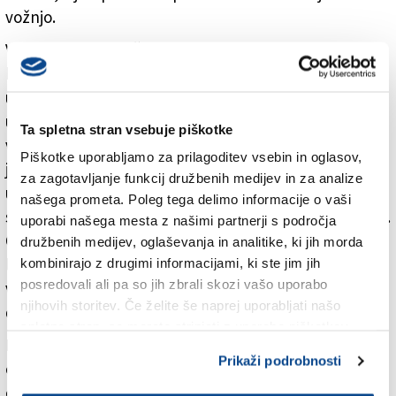
vožnjo.
Vozilo se je dokončno ustavilo ob 23.01 na
bencinskem servisu Bonifika v Kopru. Voznik se je ob
ustavitvi aktivno uprl policistom, zato so zoper njega
uporabili prisilna sredstva in ga vklenili. Pred tem je z
Ta spletna stran vsebuje piškotke
vzvratno vožnjo trčil tudi v policijsko vozilo. Obenem
Piškotke uporabljamo za prilagoditev vsebin in oglasov,
je odklonil preizkus alkoholiziranosti, hitri test za
za zagotavljanje funkcij družbenih medijev in za analize
ugotavljanje prisotnosti prepovedanih drog in
našega prometa. Poleg tega delimo informacije o vaši
strokovni pregled, zaradi česar so ga policisti pridržali.
uporabi našega mesta z našimi partnerji s področja
Okoliščine dogodka kriminalisti še preiskujejo, 37-
družbenih medijev, oglaševanja in analitike, ki jih morda
letnik je osumljen storitve kaznivih dejanj nevarne
kombinirajo z drugimi informacijami, ki ste jim jih
posredovali ali pa so jih zbrali skozi vašo uporabo
vožnje v cestnem prometu in preprečitve uradnega
njihovih storitev. Če želite še naprej uporabljati našo
dejanja ali maščevanja uradni osebi.
spletno stran, se morate strinjati z uporabo piškotkov.
Policija vse, ki so se zaradi nevarne vožnje spodaj
Prikaži podrobnosti
omenjenega 37-letnega voznika kršitelja počutili
ogrožene, prosi, da to čim prej prijavijo na najbližji