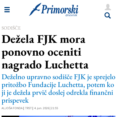
Novice
Tržaška
SODIŠČE
Goriška
Dežela FJK mora
Kultura
ponovno oceniti
Šport
nagrado Luchetta
Še
Vreme
Deželno upravno sodišče FJK je sprejelo
pritožbo Fundacije Luchetta, potem ko
V Kioskih
ji je dežela prvič doslej odrekla finančni
prispevek
Uredništvo
ALJOŠA FONDA
|
TRST
|
4. jun. 2026 | 21:55
Oglasi