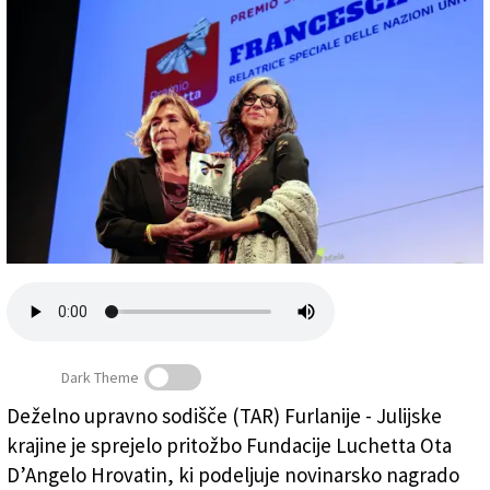
Založnik
Zadruga PD
Naročnine
Dark Theme
Predsednica fundacije Daniela Luchetta (levo) ob
podelitvi lanske posebne nagrade Francesci Albanese, ki
Deželno upravno sodišče (TAR) Furlanije - Julijske
je bila deležna kritik desne sredine
krajine je sprejelo pritožbo Fundacije Luchetta Ota
(Tedeschi/FotoDamj@n)
D’Angelo Hrovatin, ki podeljuje novinarsko nagrado