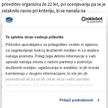
prireditev organizira že 22 let, pri ocenjevanju pa se je
zataknilo ravno pri kriteriju, ki se nanaša na
kontinuiteto in organizacijsko sposobnost (8/30).
Sodniki so v sodbi izpostavili, da je bilo točkovanje v
primeru Fundacije Luchetta »nerazumno in
Ta spletna stran vsebuje piškotke
nelogično«, poleg tega so poudarili, da gre za eno
Piškotke uporabljamo za prilagoditev vsebin in oglasov,
izmed najbolj prestižnih novinarskih nagrad na
za zagotavljanje funkcij družbenih medijev in za analize
mednarodni ravni, ki se bliža svoji 23. zaporedni izdaji,
našega prometa. Poleg tega delimo informacije o vaši
pri organizaciji pa sodeluje javna radiotelevizija RAI.
uporabi našega mesta z našimi partnerji s področja
Dežela je nagradi Luchetta odrekla podporo
družbenih medijev, oglaševanja in analitike, ki jih morda
decembra lani, le nekaj tednov po tem, ko je
kombinirajo z drugimi informacijami, ki ste jim jih
posredovali ali pa so jih zbrali skozi vašo uporabo
predsednik deželne vlade Massimiliano Fedriga javno
njihovih storitev. Če želite še naprej uporabljati našo
izrazil negodovanje zaradi podelitve nagrade
spletno stran, se morate strinjati z uporabo piškotkov.
Francesci Albanese, posebni poročevalki ZN za
palestinska ozemlja, ki je zelo kritična do Izraela.
Prikaži podrobnosti