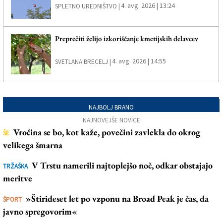
4. avg. 2026 | 13:24
SPLETNO UREDNIŠTVO |
Preprečiti želijo izkoriščanje kmetijskih delavcev
4. avg. 2026 | 14:55
SVETLANA BRECELJ |
NAJBOLJ BRANO
NAJNOVEJŠE NOVICE
Vročina se bo, kot kaže, povečini zavlekla do okrog
ŠE
velikega šmarna
V Trstu namerili najtoplejšo noč, odkar obstajajo
TRŽAŠKA
meritve
»Štirideset let po vzponu na Broad Peak je čas, da
ŠPORT
javno spregovorim«