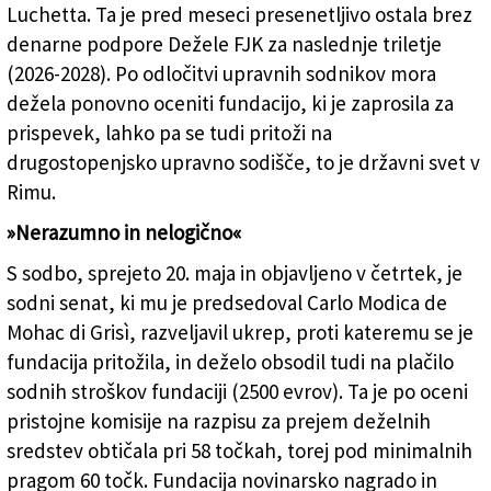
Luchetta. Ta je pred meseci presenetljivo ostala brez
denarne podpore Dežele FJK za naslednje triletje
(2026-2028). Po odločitvi upravnih sodnikov mora
dežela ponovno oceniti fundacijo, ki je zaprosila za
prispevek, lahko pa se tudi pritoži na
drugostopenjsko upravno sodišče, to je državni svet v
Rimu.
»Nerazumno in nelogično«
S sodbo, sprejeto 20. maja in objavljeno v četrtek, je
sodni senat, ki mu je predsedoval Carlo Modica de
Mohac di Grisì, razveljavil ukrep, proti kateremu se je
fundacija pritožila, in deželo obsodil tudi na plačilo
sodnih stroškov fundaciji (2500 evrov). Ta je po oceni
pristojne komisije na razpisu za prejem deželnih
sredstev obtičala pri 58 točkah, torej pod minimalnih
pragom 60 točk. Fundacija novinarsko nagrado in