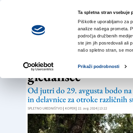
Ta spletna stran vsebuje 
VREME
četrtek,
DANES
Piškotke uporabljamo za pr
6. avgusta 2026
analize našega prometa. Po
področja družbenih medijev,
ste jim jih posredovali ali 
GLEDALIŠČE KOPER
našo spletno stran, se mora
Festival Pri svetil
Prikaži podrobnosti
gledališče
Od jutri do 29. avgusta bodo na 
in delavnice za otroke različnih s
SPLETNO UREDNIŠTVO
|
KOPER
|
22. avg. 2024 | 13:22