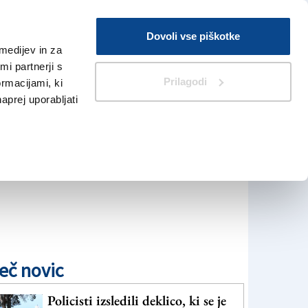
Prijava
Dovoli vse piškotke
medijev in za
Iskanje
V Kioskih
i partnerji s
Prilagodi
ormacijami, ki
naprej uporabljati
eč novic
Policisti izsledili deklico, ki se je