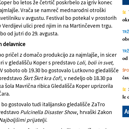
Koper bo letos že četrtič poskrbelo za igriv konec
najmlajše. Vrača se namreč mednarodni otroški
ŠE
 svetilniku v avgustu. Festival bo potekal v prostorih
ok
v Verdijevi ulici pred njim in na Martinčevem trgu.
R)
TRŽ
bo od jutri do 29. avgusta.
obs
n delavnice
TRŽ
bo pričel z domačo produkcijo za najmlajše, in sicer
od 
 uri v gledališču Koper s predstavo
Loli, boli in svet,
. V soboto ob 19.30 bo gostovalo Lutkovno gledališče
ŠP
ča
 predstavo
Škrt Škrt kra čof!
, v nedeljo ob 18.30 pa
a šola Mavrična ribica Gledališča Koper uprizorila
ŠE
Čara.
le
 bo gostovalo tudi italijansko gledališče ZaTro
A
redstavo
Pulcinella Disaster Show
, hrvaški Zakon
Najboljšimi prijatelji
.