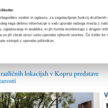
piškotke
ilagoditev vsebin in oglasov, za zagotavljanje funkcij družbenih 
leg tega delimo informacije o vaši uporabi našega mesta z našim
NOVICE
TRŽAŠKA
GORIŠKA
KULTURA
ŠPORT
ŠE
 oglaševanja in analitike, ki jih morda kombinirajo z drugimi inf
pa so jih zbrali skozi vašo uporabo njihovih storitev. Če želite še 
te strinjati z uporabo piškotkov.
niku vabi najmlajše v
različnih lokacijah v Kopru predstave
tarosti
V