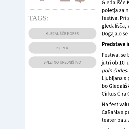
Gledališče 
poletja za 
TAGS:
festival Pri
gledališča, 
Lanska izvedba festivala (GLEDALIŠČE KOPE
Dogajalo se 
GLEDALIŠČE KOPER
Predstave i
KOPER
Festival se 
jutri ob 10.
SPLETNO UREDNIŠTVO
poln čudes
Ljubljana s
bo Gledališk
Cirkus Čira 
Na festivalu
CaRaMa s p
teater pa z