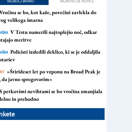
NAJBOLJ BRANO
NAJNOVEJŠE NOVICE
Vročina se bo, kot kaže, povečini zavlekla do
rog velikega šmarna
V Trstu namerili najtoplejšo noč, odkar
AŠKA
tajajo meritve
Policisti izsledili deklico, ki se je oddaljila
AŠKA
staršev
»Štirideset let po vzponu na Broad Peak je
ORT
s, da javno spregovorim«
S petkovimi nevihtami se bo vročina zmanjšala
 delno in prehodno
nkete