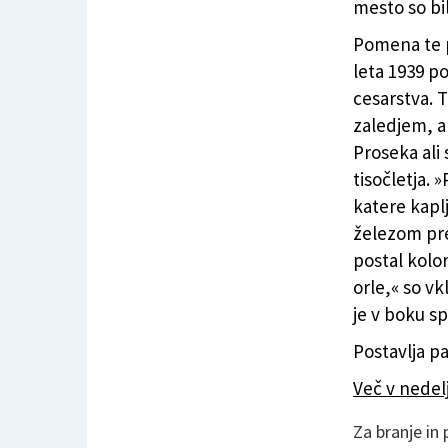
mesto so bi
Pomena te po
leta 1939 po
cesarstva. 
zaledjem, a
Proseka ali
tisočletja.
katere kaplj
železom preb
postal kolo
orle,« so vk
je v boku s
Postavlja p
Več v nede
Za branje in