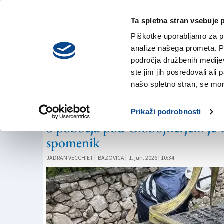
Ta spletna stran vsebuje 
VREME
nedelja,
DANES
Piškotke uporabljamo za pr
9. avgusta 2026
analize našega prometa. Po
področja družbenih medijev,
ste jim jih posredovali ali 
SPOMENIKI
našo spletno stran, se mora
Kam je izginil faši
Prikaži podrobnosti
S pobočja pod Globojnerjem je O
spomenik
JADRAN VECCHIET
|
BAZOVICA
|
1. jun. 2026 | 10:34