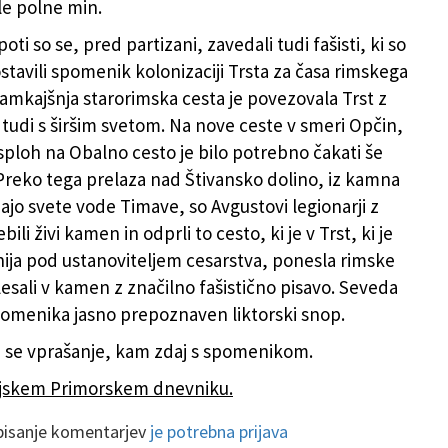
le polne min.
ti so se, pred partizani, zavedali tudi fašisti, ki so
stavili spomenik kolonizaciji Trsta za časa rimskega
Tamkajšnja starorimska cesta je povezovala Trst z
 tudi s širšim svetom. Na nove ceste v smeri Opčin,
 sploh na Obalno cesto je bilo potrebno čakati še
 »Preko tega prelaza nad Štivansko dolino, iz kamna
ajo svete vode Timave, so Avgustovi legionarji z
ili živi kamen in odprli to cesto, ki je v Trst, ki je
nija pod ustanoviteljem cesarstva, ponesla rimske
lesali v kamen z značilno fašistično pisavo. Seveda
pomenika jasno prepoznaven liktorski snop.
a se vprašanje, kam zdaj s spomenikom.
ljskem Primorskem dnevniku.
 pisanje komentarjev
je potrebna prijava