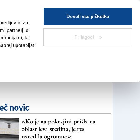
Prijava
Dovoli vse piškotke
medijev in za
Iskanje
V Kioskih
i partnerji s
Prilagodi
ormacijami, ki
naprej uporabljati
eč novic
»Ko je na pokrajini prišla na
oblast leva sredina, je res
naredila ogromno«