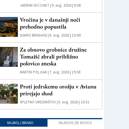
9. avg. 2026 | 8:08
JADRAN VECCHIET |
Vročina je v današnji noči
prehodno popustila
8. avg. 2026 | 10:49
DARKO BRADASSI |
Za obnovo grobnice družine
Tomažič zbrali približno
polovico zneska
7. avg. 2026 | 19:38
MARTIN POLJSAK |
Proti jedrskemu orožju v Avianu
prirejajo shod
8. avg. 2026 | 10:31
SPLETNO UREDNIŠTVO |
NAJBOLJ BRANO
NAJNOVEJŠE NOVICE