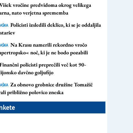
Višek vročine predvidoma okrog velikega
arna, nato verjetna sprememba
Policisti izsledili deklico, ki se je oddaljila
AŠKA
staršev
Na Krasu namerili rekordno vročo
AŠKA
pertropsko« noč, ki je ne bodo pozabili
Finančni policisti preprečili več kot 90-
ijonsko davčno goljufijo
Za obnovo grobnice družine Tomažič
AŠKA
ali približno polovico zneska
nkete