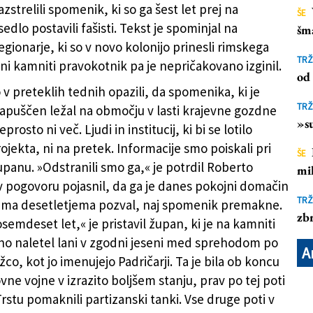
razstrelili spomenik, ki so ga šest let prej na
ŠE
edlo postavili fašisti. Tekst je spominjal na
šm
AZZA)
gionarje, ki so v novo kolonijo prinesli rimskega
TRŽ
ni kamniti pravokotnik pa je nepričakovano izginil.
od 
o v preteklih tednih opazili, da spomenika, ki je
TRŽ
zapuščen ležal na območju v lasti krajevne gozdne
»su
rosto ni več. Ljudi in institucij, ki bi se lotilo
ojekta, ni na pretek. Informacije smo poiskali pri
ŠE
panu. »Odstranili smo ga,« je potrdil Roberto
mil
 v pogovoru pojasnil, da ga je danes pokojni domačin
TRŽ
ema desetletjema pozval, naj spomenik premakne.
zbr
osemdeset let,« je pristavil župan, ki je na kamniti
o naletel lani v zgodni jeseni med sprehodom po
A
žco, kot jo imenujejo Padričarji. Ta je bila ob koncu
ne vojne v izrazito boljšem stanju, prav po tej poti
Trstu pomaknili partizanski tanki. Vse druge poti v