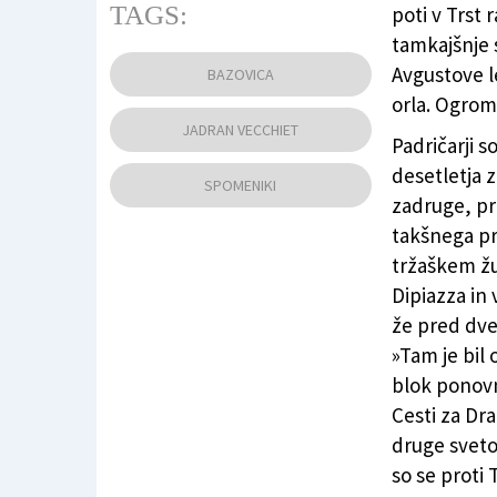
TAGS:
poti v Trst 
tamkajšnje s
Razstreljeni fašistični spomenik (FOTO DIPI
Avgustove le
BAZOVICA
orla. Ogrom
JADRAN VECCHIET
Padričarji s
desetletja 
SPOMENIKI
zadruge, prep
takšnega pr
tržaškem žu
Dipiazza in
že pred dv
»Tam je bil 
blok ponovn
Cesti za Dra
druge svetov
so se proti 