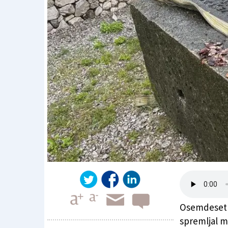
Osemdeset l
spremljal m