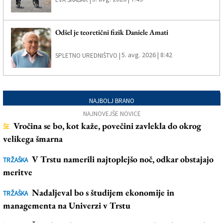
Odšel je teoretični fizik Daniele Amati
5. avg. 2026 | 8:42
SPLETNO UREDNIŠTVO |
NAJBOLJ BRANO
NAJNOVEJŠE NOVICE
Vročina se bo, kot kaže, povečini zavlekla do okrog
ŠE
velikega šmarna
V Trstu namerili najtoplejšo noč, odkar obstajajo
TRŽAŠKA
meritve
Nadaljeval bo s študijem ekonomije in
TRŽAŠKA
managementa na Univerzi v Trstu