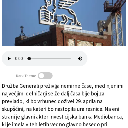
Založnik
Zadruga PD
Naročnine
Dark Theme
Družba Generali preživlja nemirne čase, med njenimi
največjimi delničarji se že dalj časa bije boj za
Krilati lev na vrhu palače Aedes v Trstu (FOTODAMJ@N)
prevlado, ki bo vrhunec doživel 29. aprila na
skupščini, na kateri bo nastopila ura resnice. Na eni
strani je glavni akter investicijska banka Mediobanca,
ki je imela v teh letih vedno glavno besedo pri