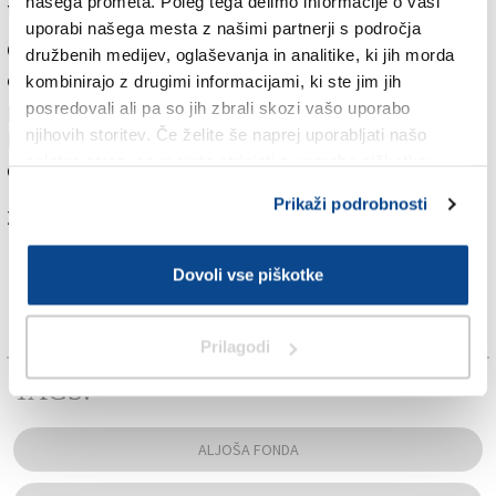
našega prometa. Poleg tega delimo informacije o vaši
trgih neprimerno, je poročala tiskovna agencija Ansa.
uporabi našega mesta z našimi partnerji s področja
Galateri di Genola je družbi Generali predsedoval
družbenih medijev, oglaševanja in analitike, ki jih morda
enajst let, sedem let pa je bil njen podpredsednik. V
kombinirajo z drugimi informacijami, ki ste jim jih
preteklosti je že predsedoval Telecomu in
posredovali ali pa so jih zbrali skozi vašo uporabo
njihovih storitev. Če želite še naprej uporabljati našo
Mediobanci, še prej je bil le za nekaj mesecev izvršni
spletno stran, se morate strinjati z uporabo piškotkov.
direktor Fiata.
Prikaži podrobnosti
Za branje in pisanje komentarjev
je potrebna prijava
Dovoli vse piškotke
Prilagodi
TAGS:
ALJOŠA FONDA