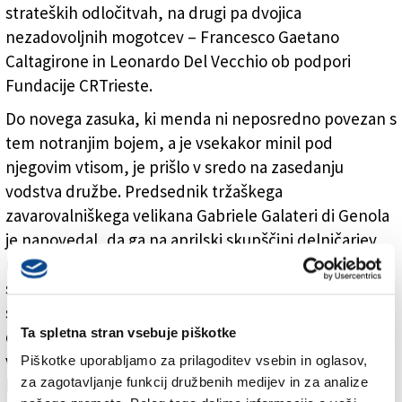
strateških odločitvah, na drugi pa dvojica
nezadovoljnih mogotcev – Francesco Gaetano
Caltagirone in Leonardo Del Vecchio ob podpori
Fundacije CRTrieste.
Do novega zasuka, ki menda ni neposredno povezan s
tem notranjim bojem, a je vsekakor minil pod
njegovim vtisom, je prišlo v sredo na zasedanju
vodstva družbe. Predsednik tržaškega
zavarovalniškega velikana Gabriele Galateri di Genola
je napovedal, da ga na aprilski skupščini delničarjev
ne bo na nobeni kandidatni isti za obnovo upravnega
sveta. S predsedniškega mesta, pa tudi iz upravnega
sveta, se poslavlja v skladu s pravilnikom delniških
Ta spletna stran vsebuje piškotke
družb, ki določa, da upravitelji z več kot devetimi leti
v isti funkciji ne izpolnjujejo več pogoja neodvisnosti,
Piškotke uporabljamo za prilagoditev vsebin in oglasov,
za zagotavljanje funkcij družbenih medijev in za analize
kar bi bilo tudi v odnosu do praks na mednarodnih