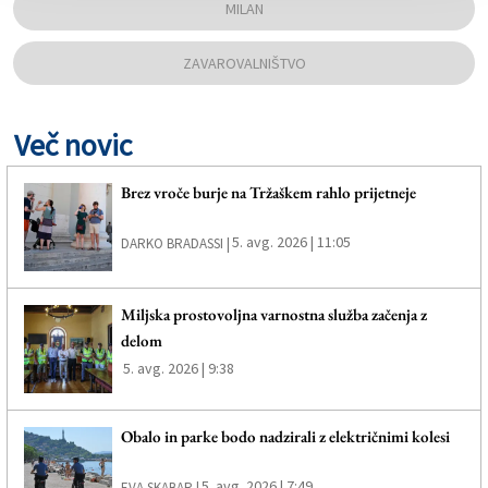
MILAN
ZAVAROVALNIŠTVO
Več novic
Brez vroče burje na Tržaškem rahlo prijetneje
5. avg. 2026 | 11:05
DARKO BRADASSI |
Miljska prostovoljna varnostna služba začenja z
delom
5. avg. 2026 | 9:38
Obalo in parke bodo nadzirali z električnimi kolesi
5. avg. 2026 | 7:49
EVA SKABAR |