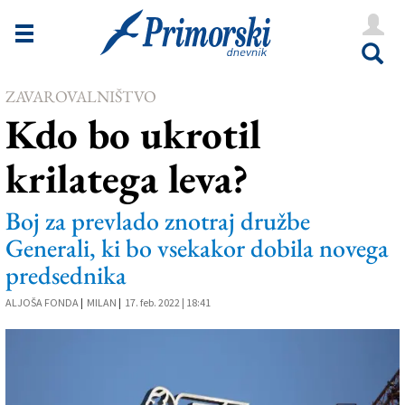
Novice
Tržaška
ZAVAROVALNIŠTVO
Goriška
Kdo bo ukrotil
Kultura
krilatega leva?
Šport
Še
Boj za prevlado znotraj družbe
Generali, ki bo vsekakor dobila novega
Vreme
predsednika
V Kioskih
ALJOŠA FONDA
|
MILAN
|
17. feb. 2022 | 18:41
Uredništvo
Oglasi